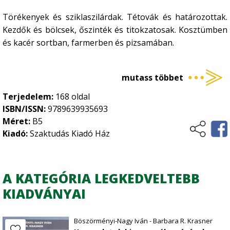
Kertészet
•
Törékenyek és sziklaszilárdak. Tétovák és határozottak.
Történelem, kultúrtörténet
Kezdők és bölcsek, őszinték és titokzatosak. Kosztümben
Növényvédelem
•
és kacér sortban, farmerben és pizsamában.
Szőlészet-borászat
•
Üzleti élet, marketing
Zöldségtermesztés
•
Álmodnak nyitott szívvel, ébrednek kétségekkel.
mutass többet
Szeretnek, remélnek, csalódnak, talpraállnak. Nélkülük
Vidékfejlesztés
Gyümölcstermesztés
•
minden semmi, velük megtelik az űr. Millió év is kevés
Terjedelem:
168 oldal
lenne, hogy megfejthesd, mire gondolnak. A novellák –
ISBN/ISSN:
9789639935693
tükrök, benne magadra ismersz. Vagy Rá? Ilyenek
Méret:
B5
vagyunk, ilyenek Ők: a Nők.
Kiadó:
Szaktudás Kiadó Ház
A KATEGÓRIA LEGKEDVELTEBB
KIADVÁNYAI
Böszörményi-Nagy Iván - Barbara R. Krasner