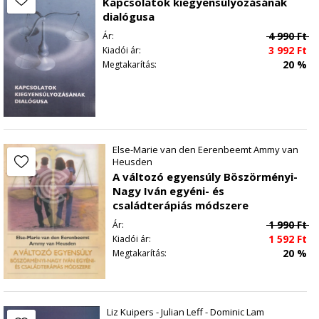
Kapcsolatok kiegyensúlyozásának
dialógusa
4 990
Ft
Ár:
3 992
Ft
Kiadói ár:
20 %
Megtakarítás:
Else-Marie van den Eerenbeemt Ammy van
Heusden
A változó egyensúly Böszörményi-
Nagy Iván egyéni- és
családterápiás módszere
1 990
Ft
Ár:
1 592
Ft
Kiadói ár:
20 %
Megtakarítás:
Liz Kuipers - Julian Leff - Dominic Lam