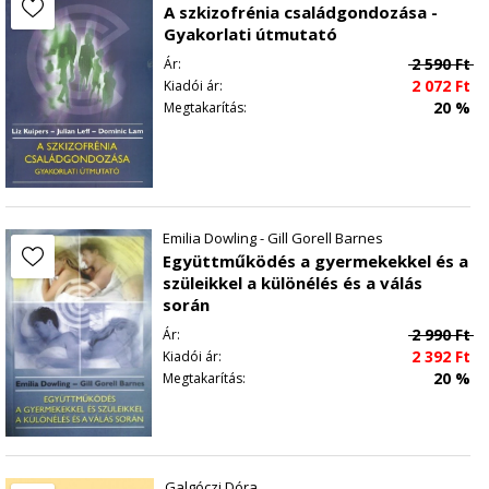
A szkizofrénia családgondozása -
Gyakorlati útmutató
2 590
Ft
Ár:
2 072
Ft
Kiadói ár:
20 %
Megtakarítás:
Emilia Dowling - Gill Gorell Barnes
Együttműködés a gyermekekkel és a
szüleikkel a különélés és a válás
során
2 990
Ft
Ár:
2 392
Ft
Kiadói ár:
20 %
Megtakarítás:
Galgóczi Dóra