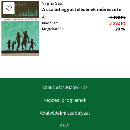
Virgina Satir
A család együttélésének művészete
4 490
Ft
Ár:
3 592
Ft
Kiadói ár:
20 %
Megtakarítás:
Szaktudás Kiadó Ház
Képzési programok
Adatvédelmi szabályzat
ÁSZF