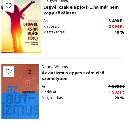
Galgóczi Dóra
Legyél csak elég jó(l) ...ha már nem
vagy tökéletes
3 490
Ft
Ár:
2 094
Ft
Kiadói ár:
40 %
Megtakarítás:
Donna Wiliams
Az autizmus egyes szám első
személyben
1 990
Ft
Ár:
1 592
Ft
Kiadói ár:
20 %
Megtakarítás: