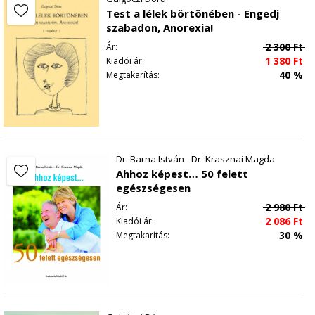
Test a lélek börtönében - Engedj
szabadon, Anorexia!
2 300
Ft
Ár:
1 380
Ft
Kiadói ár:
40 %
Megtakarítás:
Dr. Barna István - Dr. Krasznai Magda
Ahhoz képest… 50 felett
egészségesen
2 980
Ft
Ár:
2 086
Ft
Kiadói ár:
30 %
Megtakarítás: