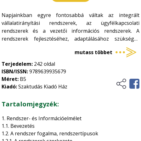
Gombatermesztés
Környezet, energia
•
Napjainkban egyre fontosabbá váltak az integrált
Gombászkodás
•
Környezetvédelem
Logisztika, raktározás
vállalatirányítási rendszerek, az ügyfélkapcsolati
•
rendszerek és a vezetői információs rendszerek. A
Megújuló energia
•
rendszerek fejlesztéséhez, adaptálásához szükséges
Növénytermesztés
Természetvédelem
•
ismeretek szintén fontosak, hogy elkerüljük a rendszerek
mutass többet
tervezésével, adaptálásával járó buktatókat. Ilyen
Általános növénytermesztés
Ökológiai gazdálkodás
•
területek az informatikai stratégia készítéséhez, a
Terjedelem:
242 oldal
Kertészet
•
projektmenedzsmenthez és a rendszerfejlesztési-
ISBN/ISSN:
9789639935679
Történelem, kultúrtörténet
adaptációs módszertanokhoz kapcsolódó ismeretek.
Méret:
B5
Növényvédelem
•
Kiadó:
Szaktudás Kiadó Ház
Szőlészet-borászat
•
Üzleti élet, marketing
Könyvünkben a rendszer- és információelmélet alapjainak
Zöldségtermesztés
•
tárgyalása után az információs rendszerek általános
Tartalomjegyzék:
jellemzőit, azt követően a vállalati rendszereket, majd az
Vidékfejlesztés
Gyümölcstermesztés
•
agrárgazdaság fontosabb makrorendszereit ismertetjük.
1. Rendszer- és Információelmélet
Végül pedig agrárspecifikus, mikrogazdasági szintű
1.1. Bevezetés
rendszereket, megoldásokat ismertetünk, elsősorban a
1.2. A rendszer fogalma, rendszertípusok
rendszerfejlesztők által közzétett ismertetésekre
1.2.1. A rendszerek szerkezete