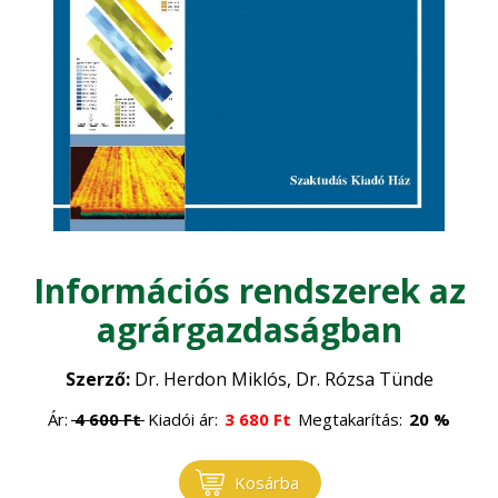
Általános állattenyésztés
Díszkert, dísznövény
•
Állategészségügy
•
Egyéb
Baromfi
•
Halászat
•
Élelmiszeripar
Juhászat
•
Életmód, egészség
Méhészet
•
Sertés
•
Erdőgazdaság
Információs rendszerek az
Szarvasmarha
•
agrárgazdaságban
Erdészet
Faipar
•
Erdővédelem
•
Szerző:
Dr. Herdon Miklós, Dr. Rózsa Tünde
Faanyagok
Gépesítés
•
Ár:
4 600
Ft
Kiadói ár:
3 680
Ft
Megtakarítás:
20 %
Általános faipar
•
Mezőgazdasági gépek
Gomba
•
Kosárba
Műszaki ismeretek
•