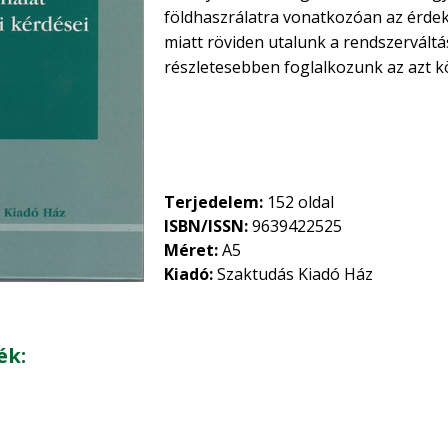
földhaszrálatra vonatkozóan az érdek
miatt röviden utalunk a rendszerváltás
részletesebben foglalkozunk az azt kö
megelőzően át kell tekintenünk a Mag
nagyságát, illetve az egyes művelési
szólnunk kell azokról a jellemző tula
megkülönböztetik a többi — mezőgaz
Terjedelem:
152 oldal
ISBN/ISSN:
9639422525
Méret:
A5
Kiadó:
Szaktudás Kiadó Ház
ék: