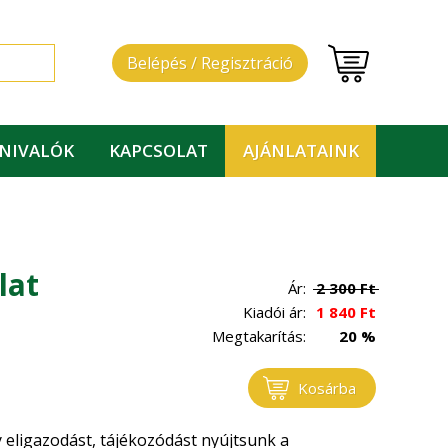
Belépés / Regisztráció
DNIVALÓK
KAPCSOLAT
AJÁNLATAINK
lat
Ár:
2 300
Ft
Kiadói ár:
1 840
Ft
Megtakarítás:
20 %
Kosárba
y eligazodást, tájékozódást nyújtsunk a