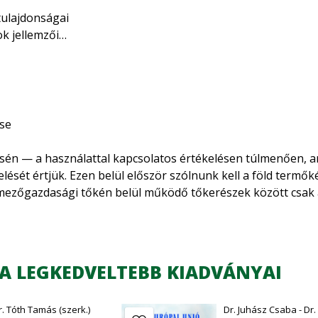
tulajdonságai
k jellemzői
ekintés 1945-től
ni időszakig
z jutási mód
díj) — földár összefüggései
ése
ése
szer használata napjainkban
sén — a használattal kapcsolatos értékelésen túlmenően, a
növelő szerepe
elését értjük. Ezen belül először szólnunk kell a föld termő
ezőgazdasági tőkén belül működő tőkerészek között csak a
artalmi kellékei
lyásolható, ennek megfelelően többféle termőképességet k
őképesség nem más, mint a föld őserejében lévő termőképe
 az Európai Unióban
élkül, hagy ráfordításokat eszközölnénk, teremni képes. Ezt
ktuális vájtozásai Magyarországon..
anyagtartalma, vízgazdálkodási jellemzői stb. Nagyon fontos
A LEGKEDVELTEBB KIADVÁNYAI
etően a föld természetes termőképessége határozza meg.
őképesség az emberi beavatkozás hatására alakul ki, az emb
r. Tóth Tamás (szerk.)
Dr. Juhász Csaba - Dr.
ével azonban az elérhető többleteredmény egyre kisebb, íg