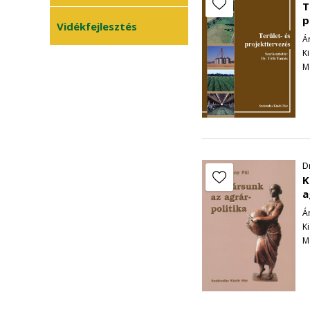
T
termőképessége. Ez ö
Zöldségtermesztés
•
p
Vidékfejlesztés
hozamok degresszíve
Gyümölcstermesztés
Ár
•
szoros összefüggés 
Ki
termőképessége (a r
M
ráfordítás (pl. műtr
-A termőföld tényle
-A közgazdasági ter
vizsgáljuk, s igyeks
végzett termelés hat
vagyunk kíváncsiak.
D
-A földtulajdonosok,
K
alapvetően kétféle m
a
-az egyik az, amikor
Ár
ismétlődő jellegűek, 
Ki
M
vizsgálni a beavatk
-a másik lehetőség, 
meliorációs tevékenys
1 év alatt megtérülj
Ezért ekkor több év