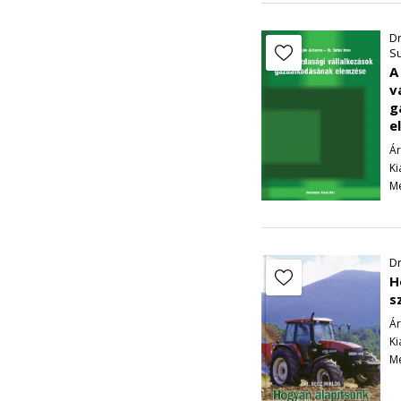
beruházásként kezel
Dr
Su
Természetszerű, hog
A
kívül hagynunk.
v
Az eddigiekből kitű
g
e
eredménye, hatékonys
földön gazdálkodik, 
Ár
Ki
A földminőséggel van
Me
növeljük a ráfordítá
termék- egységért ka
határtermék előállít
említett „csökkenő 
Dr
többlettermék előéll
H
lehetséges értékesíte
s
A földminőség függv
Ár
ráfordítások és egy 
Ki
Me
kerül, mint amennyié
hamarabb — alacsony