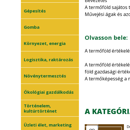
Bevezetés
Erdővédelem
•
A termőföld sajátos 
Faanyagok
Gépesítés
•
Művejési ágak és azo
Általános faipar
Rövid történelmi átt
•
Mezőgazdasági
Gomba
a rendszerváltás utá
•
gépek
Földvásárlás
Olvasson bele:
Műszaki ismeretek
A bérlet, mint földhö
•
Gombatermesztés
Környezet, energia
•
Földjáradék (bérleti 
A termőföld értékel
Gombászkodás
•
A termőföld értékel
Környezetvédelem
Logisztika, raktározás
•
Az aranykorona rend
A termőföld értékelé
Megújuló energia
A bérleti díj költség
•
föld gazdasági érték
Növénytermesztés
Bérleti formák
A termőképesség a m
Természetvédelem
•
A bérleti szerződés t
változtatható, befo
Általános
Ökológiai gazdálkodás
-A természetes term
•
növénytermesztés
Termőföldhasználat
tulajdonsága,hogy an
A jogi szabályozás a
Történelem,
meg, így a talaj táp
Kertészet
•
A KATEGÓRI
kultúrtörténet
Felhasznált irodalom
hatékonyságát alapv
Növényvédelem
•
Melléklet
-A mesterséges term
Üzleti élet, marketing
Szőlészet-borászat
D
ráfordítások növelés
•