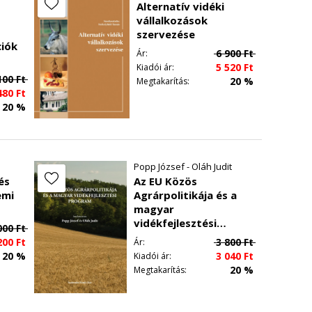
Alternatív vidéki
int a ráfordítások lineáris növelésével a
vállalkozások
s a természetes termőképesség közölt igen
szervezése
rmészetes termőképessége, annak a mesterséges
iók
6 900
Ft
Ár:
almazásban: egységnyi azonos értékű pátlálagos
5 520
Ft
Kiadói ár:
l!
100
Ft
20 %
Megtakarítás:
épesség együttes értéke jelenti.
480
Ft
20 %
okat mindig az aktuális árak-költségek szerint
 Ekkor, adott piaci feltételek között a földön
tje mellett, az elért eredmény alakulására
Popp József - Oláh Judit
fokozni szeretnék földjük termőképességét. Erre
és
Az EU Közös
emi
Agrárpolitikája és a
magyar
kat eszközölnek. Jellemző, hogy ezek évente
vidékfejlesztési
szonylatban kell értékelnünk, éven belül kell
000
Ft
program
200
Ft
3 800
Ft
Ár:
20 %
3 040
Ft
Kiadói ár:
avatkozást végzünk, ilyen lehet például a
20 %
Megtakarítás:
költséges ráfordítások, ezért nem várható el, hogy
rülésére vonatkozóan, tulajdonképpen