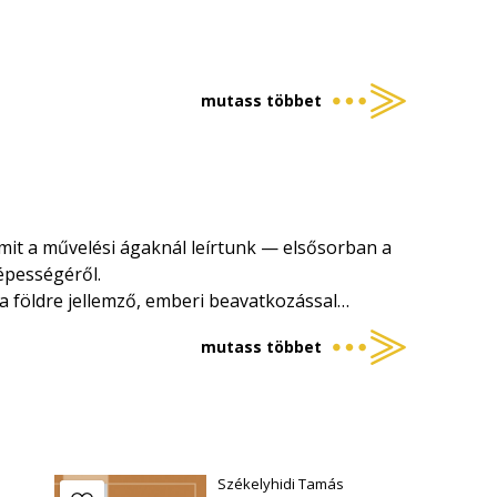
mutass többet
mit a művelési ágaknál leírtunk — elsősorban a
képességéről.
 földre jellemző, emberi beavatkozással
ülönböztetünk meg.
mutass többet
sség, azaz a termőföldnek az a
 alapvetően a föld ökológiai jellemzői szabják
 azt megjegyezni, hogy a gazdálkodás
er által eszközölt ráfordítások eredménye. A
Székelyhidi Tamás
y nem növelhető a végtelenségig a talaj