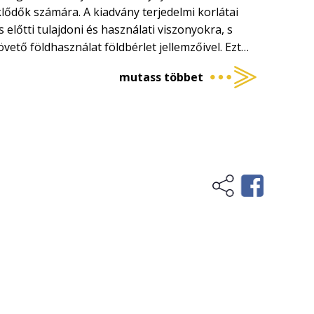
lődők számára. A kiadvány terjedelmi korlátai
 előtti tulajdoni és használati viszonyokra, s
vető földhasználat földbérlet jellemzőivel. Ezt
yarországon rendelkezésre álló földterület
mutass többet
 ágak alakulását is. Mmdenekelőtt azonban
jdonságokról, amelyek a földet, mint tőkerészt
dasági termelésben résztvevő — tőketényezőtől.