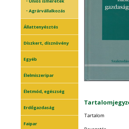
Uniós ismeretek
•
Agrárvállalkozás
•
Állattenyésztés
Állategészségügy
Díszkert, dísznövény
•
Baromfi
•
Egyéb
Halászat
•
Juhászat
•
Élelmiszeripar
Méhészet
•
Életmód, egészség
Sertés
•
Szarvasmarha
Tartalomjegyz
•
Erdőgazdaság
Általános
•
Tartalom
állattenyésztés
Erdészet
Faipar
•