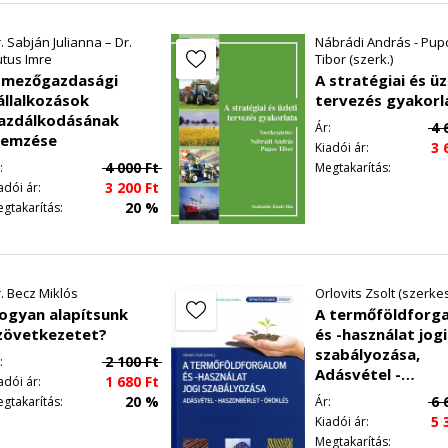
ve a beavatkozást.
. Sabján Julianna – Dr.
Nábrádi András - Pup
tus Imre
Tibor (szerk.)
y az eltérő földmínőség eltérően reagál ugyanarra a ráfor
 mezőgazdasági
A stratégiai és üz
állalkozások
tervezés gyakorl
nik, hogy a földminőség alapvetően befolyásolja azt, hogy 
azdálkodásának
4 
Ár:
lemzése
ága lesz, így azt mondhatjuk, hogy a vállalkozásokat elsődle
3 
Kiadói ár:
sokkal kedvezőbb helyzetben van, mint az, akinek a földje n
4 000
Ft
:
Megtakarítás:
3 200
Ft
adói ár:
 kapcsolatban a ráfordítások szintjének meghatározása is. 
20 %
gtakarítás:
sok szintjét különböző földminőség esetén? A válasz mindig 
pott bevétel, ami azonos a termékárral 1 kg többlettermés 
ásáHoz szükséges többlet- költség) összevetése alapján adh
hozadék törvénye” értelmében — egy bizonyos termelési szin
. Becz Miklós
Orlovits Zsolt (szerke
ítása egyre többe kerül, míg a határbevétel értéke konsta
ogyan alapítsunk
A termőföldforg
ni az elsőnek előállított terméket s, mint az utolsónak előáll
zövetkezetet?
és -használat jogi
szabályozása,
ényében a határbevétel és a határköltség viszonya eltérően
2 100
Ft
:
Adásvétel -
viszonylag magas ráfordítási szintnél fog találkozni a két é
1 680
Ft
adói ár:
haszonbérlet -
20 %
6 
gtakarítás:
Ár:
rt a termék értékesíthető), míg gyengébb földminőségen viss
öröklés
5 
Kiadói ár:
abb szint esetében — következik be! Az aktuális ár-költsé
Megtakarítás: