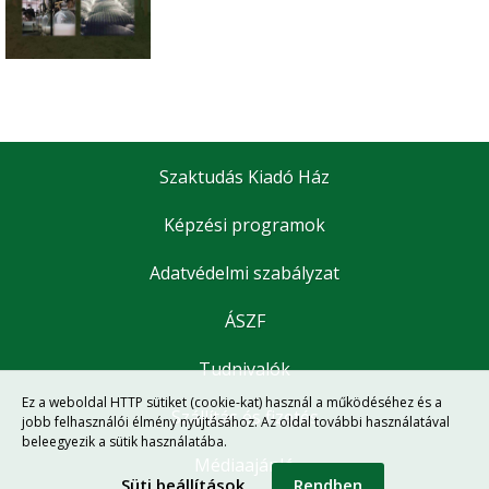
Szaktudás Kiadó Ház
Képzési programok
Adatvédelmi szabályzat
ÁSZF
Tudnivalók
Ez a weboldal HTTP sütiket (cookie-kat) használ a működéséhez és a
Szállítás és fizetés
jobb felhasználói élmény nyújtásához. Az oldal további használatával
beleegyezik a sütik használatába.
Médiaajánló
Süti beállítások
Rendben