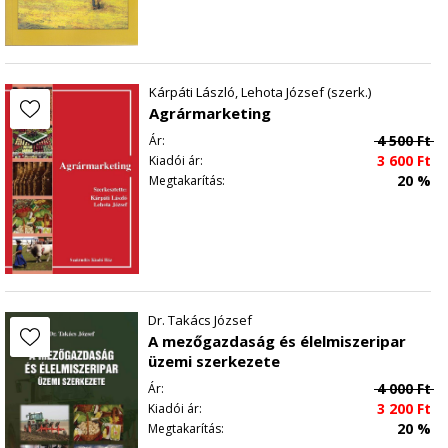
Kárpáti László, Lehota József (szerk.)
Agrármarketing
4 500
Ft
Ár:
3 600
Ft
Kiadói ár:
20 %
Megtakarítás:
Dr. Takács József
A mezőgazdaság és élelmiszeripar
üzemi szerkezete
4 000
Ft
Ár:
3 200
Ft
Kiadói ár:
20 %
Megtakarítás: