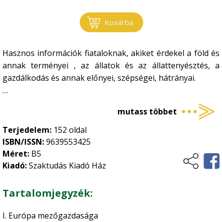
Gombatermesztés
Környezet, energia
•
Kosárba
Gombászkodás
•
Környezetvédelem
Logisztika, raktározás
•
Megújuló energia
Hasznos információk fiataloknak, akiket érdekel a föld és
•
Növénytermesztés
annak terményei , az állatok és az állattenyésztés, a
Természetvédelem
•
gazdálkodás és annak előnyei, szépségei, hátrányai.
Gyümölcstermesztés
Ökológiai gazdálkodás
•
Ez a kiadvány áttekinthető ismeretekkel szolgál a
Általános növénytermesztés
•
mutass többet
felsoroltakhoz, egy kis kedvcsináló a fiataloknak és
Történelem, kultúrtörténet
Kertészet
•
érdekesség az idősebb generációnak.
Terjedelem:
152 oldal
Növényvédelem
ISBN/ISSN:
9639553425
•
Üzleti élet, marketing
Méret:
B5
Szőlészet-borászat
•
Kiadó:
Szaktudás Kiadó Ház
Vidékfejlesztés
Zöldségtermesztés
•
Tartalomjegyzék:
I. Európa mezőgazdasága