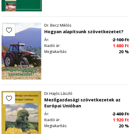
Mészhéjas állatok, kagylók és lábasfejűek 133
Puhatestűek 133
Algák 135
A tengerek Európája 137
Dr. Becz Miklós
A fogyasztásra alkalmas halak 139
Hogyan alapítsunk szövetkezetet?
Halászati övezetek 141
2 100
Ft
Ár:
Halászati technikák 142
1 680
Ft
Kiadói ár:
Sósvízi halgazdálkodás 144
20 %
Megtakarítás:
Edesvízi gazdálkodás 145
Kagyló- és osztrigafarmok 146
Halgazdaságok a Földközi-tengeren 148
Mit hoz a holnap? 150
Dr.Hajós László
6
Mezőgazdasági szövetkezetek az
Európai Unióban
2 400
Ft
Ár:
1 920
Ft
Kiadói ár:
20 %
Megtakarítás: