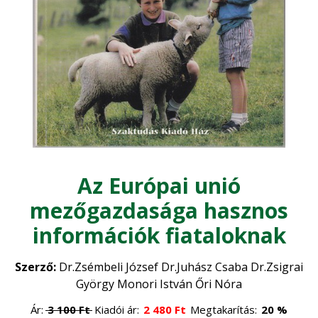
Sertés
Díszkert, dísznövény
•
Szarvasmarha
•
Egyéb
Általános állattenyésztés
•
Állategészségügy
•
Élelmiszeripar
Baromfi
•
Életmód, egészség
Halászat
•
Juhászat
•
Erdőgazdaság
Az Európai unió
Méhészet
•
mezőgazdasága hasznos
Erdészet
Faipar
•
információk fiataloknak
Erdővédelem
•
Faanyagok
Gépesítés
•
Szerző:
Dr.Zsémbeli József Dr.Juhász Csaba Dr.Zsigrai
Általános faipar
•
György Monori István Őri Nóra
Mezőgazdasági gépek
Gomba
•
Ár:
3 100
Ft
Kiadói ár:
2 480
Ft
Megtakarítás:
20 %
Műszaki ismeretek
•