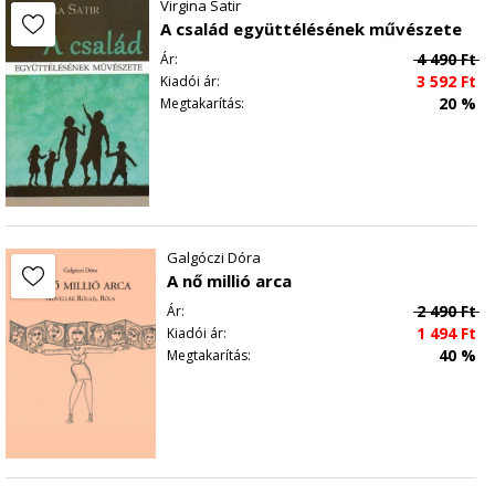
Virgina Satir
A család együttélésének művészete
4 490
Ft
Ár:
3 592
Ft
Kiadói ár:
20 %
Megtakarítás:
Galgóczi Dóra
A nő millió arca
2 490
Ft
Ár:
1 494
Ft
Kiadói ár:
40 %
Megtakarítás: