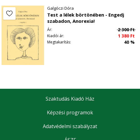
Galgóczi Dóra
Test a lélek börtönében - Engedj
szabadon, Anorexia!
2 300
Ft
Ár:
1 380
Ft
Kiadói ár:
40 %
Megtakarítás:
Szaktudás Kiadó Ház
Képzési programok
Adatvédelmi szabályzat