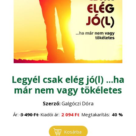
Szarvasmarha
•
Erdőgazdaság
Általános állattenyésztés
•
Erdészet
Faipar
•
Erdővédelem
•
Faanyagok
Gépesítés
•
Általános faipar
•
Mezőgazdasági gépek
Gomba
•
Műszaki ismeretek
Legyél csak elég jó(l) ...ha
•
Gombatermesztés
Környezet, energia
•
már nem vagy tökéletes
Gombászkodás
•
Környezetvédelem
Logisztika, raktározás
•
Szerző:
Galgóczi Dóra
Megújuló energia
•
Ár:
3 490
Ft
Kiadói ár:
2 094
Ft
Megtakarítás:
40 %
Növénytermesztés
Természetvédelem
•
Kosárba
Általános növénytermesztés
Ökológiai gazdálkodás
•