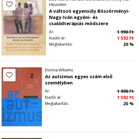
Heusden
tapasztalataimat. Mint író, mint természetgyógyász, mint
A változó egyensúly Böszörményi-
földön járó, de eget is érző ember. A döntés a tiéd, talán
Nagy Iván egyéni- és
könnyebb lesz néhány óra és néhány oldal múlva.
családterápiás módszere
1 990
Ft
Ár:
1 592
Ft
Kiadói ár:
20 %
Megtakarítás:
Donna Wiliams
Az autizmus egyes szám első
személyben
1 990
Ft
Ár:
1 592
Ft
Kiadói ár:
20 %
Megtakarítás: