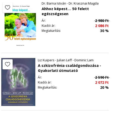
Dr. Barna István - Dr. Krasznai Magda
Ahhoz képest… 50 felett
egészségesen
2 980
Ft
Ár:
2 086
Ft
Kiadói ár:
30 %
Megtakarítás:
Liz Kuipers - Julian Leff - Dominic Lam
A szkizofrénia családgondozása -
Gyakorlati útmutató
2 590
Ft
Ár:
2 072
Ft
Kiadói ár:
20 %
Megtakarítás: