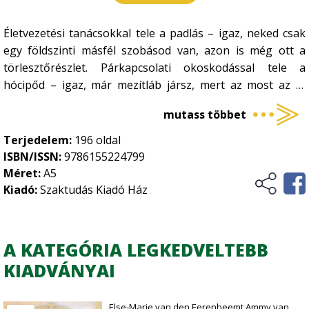
Kertészet
•
Életvezetési tanácsokkal tele a padlás – igaz, neked csak
Történelem, kultúrtörténet
Növényvédelem
•
egy földszinti másfél szobásod van, azon is még ott a
Szőlészet-borászat
törlesztőrészlet. Párkapcsolati okoskodással tele a
•
Üzleti élet, marketing
hócipőd – igaz, már mezítláb jársz, mert az most az új
Zöldségtermesztés
•
trend. Egészségügyi igazságokkal tele a tányérod – igaz,
Vidékfejlesztés
Gyümölcstermesztés
mutass többet
•
már azt sem tudod, az E-számok vagy a D-vitamin jön
előbb az ábécében. Pályamódosítási ötletekkel tele a
Terjedelem:
196 oldal
dossziéd – igaz, hogy még mindig nem tudod, miért nem
ISBN/ISSN:
9786155224799
maradtál meg annál a tervnél, amit háromévesen találtál
Méret:
A5
ki a homokozóban.
Kiadó:
Szaktudás Kiadó Ház
Ezért félre a sémákkal! Tarts velem az útkereső ösvényen,
hátha együtt könnyebben eljutunk… Hová? Nem mások
életébe, hanem a sajátodba. Amit nem cserélnél el
A KATEGÓRIA LEGKEDVELTEBB
senkiével. A kanyarok, körforgalmak és leállósávok útján
KIADVÁNYAI
hol döcögve, hol a széllel haladva, sárga fénnyel nevetsz a
világra. Mert már tudod, jó helyen vagy. Én csak
Else-Marie van den Eerenbeemt Ammy van
bátoríthatlak, kérdezhetlek, megoszthatom a