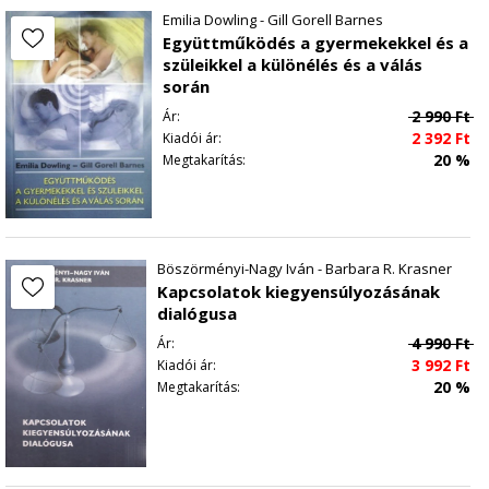
Emilia Dowling - Gill Gorell Barnes
Együttműködés a gyermekekkel és a
szüleikkel a különélés és a válás
során
2 990
Ft
Ár:
2 392
Ft
Kiadói ár:
20 %
Megtakarítás:
Böszörményi-Nagy Iván - Barbara R. Krasner
Kapcsolatok kiegyensúlyozásának
dialógusa
4 990
Ft
Ár:
3 992
Ft
Kiadói ár:
20 %
Megtakarítás: