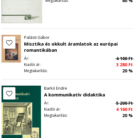
60 %
Megtakarítás:
Palásti Gábor
Misztika és okkult áramlatok az európai
romantikában
4 100
Ft
Ár:
3 280
Ft
Kiadói ár:
20 %
Megtakarítás:
Barkó Endre
A kommunikatív didaktika
5 200
Ft
Ár:
4 160
Ft
Kiadói ár:
20 %
Megtakarítás: