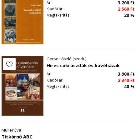
3 200
Ft
Ár:
2 560
Ft
Kiadói ár:
20 %
Megtakarítás:
Gerse László (szerk.)
Híres cukrászdák és kávéházak
3 900
Ft
Ár:
2 340
Ft
Kiadói ár:
40 %
Megtakarítás:
Müller Éva
Titkárnő ABC