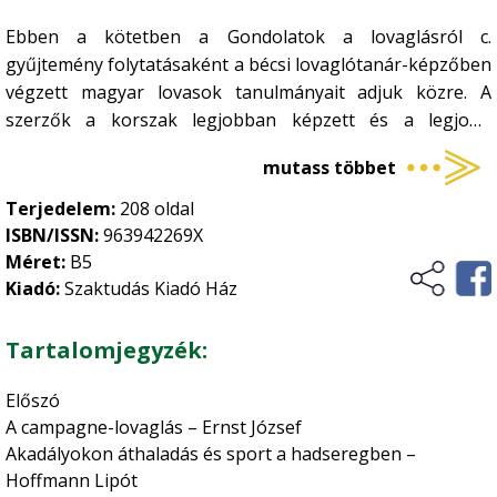
Kertészet
•
Ebben a kötetben a Gondolatok a lovaglásról c.
Történelem, kultúrtörténet
gyűjtemény folytatásaként a bécsi lovaglótanár-képzőben
Növényvédelem
•
végzett magyar lovasok tanulmányait adjuk közre. A
Szőlészet-borászat
•
Üzleti élet, marketing
szerzők a korszak legjobban képzett és a legjobb
Zöldségtermesztés
•
eredményeket elérő, versenyző és oktató, komoly
mutass többet
szakmai tekintélyt kivívott lovasai voltak. A cikkek pedig
Vidékfejlesztés
Gyümölcstermesztés
•
többnyire a lovak idomításával, iskoláztatásával
Terjedelem:
208 oldal
foglalkoznak az alapkiképzéstől kezdve a legmagasabb
ISBN/ISSN:
963942269X
szintű díjlovaglásig.
Méret:
B5
Kiadó:
Szaktudás Kiadó Ház
Tartalomjegyzék:
Előszó
A campagne-lovaglás – Ernst József
Akadályokon áthaladás és sport a hadseregben –
Hoffmann Lipót