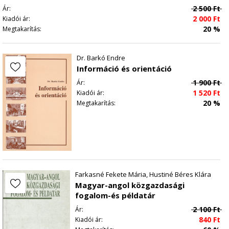
2 500
Ft
Ár:
2 000
Ft
Kiadói ár:
20 %
Megtakarítás:
Dr. Barkó Endre
Információ és orientáció
1 900
Ft
Ár:
1 520
Ft
Kiadói ár:
20 %
Megtakarítás:
Farkasné Fekete Mária, Hustiné Béres Klára
Magyar-angol közgazdasági
fogalom-és példatár
2 100
Ft
Ár:
840
Ft
Kiadói ár: