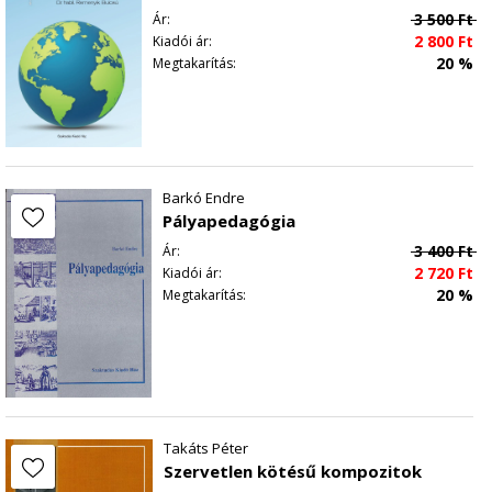
Röviden a szerzőkről – Ernst József
3 500
Ft
Ár:
2 800
Ft
Kiadói ár:
20 %
Megtakarítás:
Barkó Endre
Pályapedagógia
3 400
Ft
Ár:
2 720
Ft
Kiadói ár:
20 %
Megtakarítás:
Takáts Péter
Szervetlen kötésű kompozitok