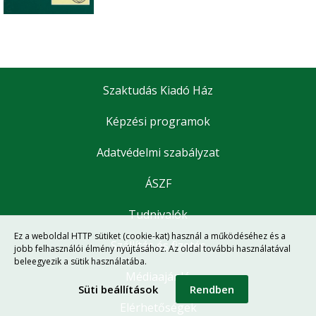
Szaktudás Kiadó Ház
Képzési programok
Adatvédelmi szabályzat
ÁSZF
Tudnivalók
Ez a weboldal HTTP sütiket (cookie-kat) használ a működéséhez és a
Szállítás és fizetés
jobb felhasználói élmény nyújtásához. Az oldal további használatával
beleegyezik a sütik használatába.
Médiaajánló
Süti beállítások
Rendben
Elérhetőségek