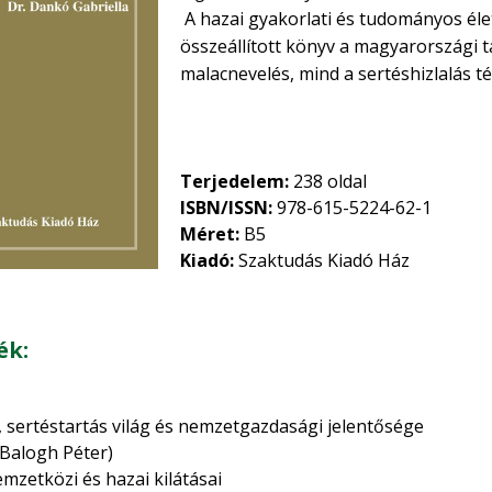
A hazai gyakorlati és tudományos él
összeállított könyv a magyarországi 
malacnevelés, mind a sertéshizlalás t
évtizedekben megjelent újabb kutatá
tudnivalók gyakorlati alkalmazásához 
felsőoktatásban tanuló hallgatóknak 
Terjedelem:
238 oldal
ISBN/ISSN:
978-615-5224-62-1
Méret:
B5
Kiadó:
Szaktudás Kiadó Ház
ék:
, sertéstartás világ és nemzetgazdasági jelentősége
. Balogh Péter)
emzetközi és hazai kilátásai