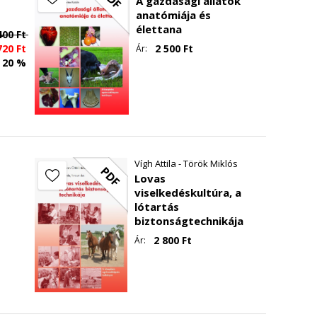
A gazdasági állatok
anatómiája és
élettana
400
Ft
720
Ft
2 500
Ft
Ár:
20 %
.
Vígh Attila - Török Miklós
PDF
Lovas
viselkedéskultúra, a
ben
lótartás
biztonságtechnikája
2 800
Ft
Ár:
zínek