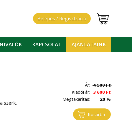
Belépés / Regisztráció
DNIVALÓK
KAPCSOLAT
AJÁNLATAINK
Ár:
4 500
Ft
Kiadói ár:
3 600
Ft
Megtakarítás:
20 %
a szerk.
Kosárba