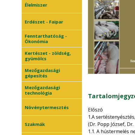
Élelmiszer
Erdészet - Faipar
Fenntarthatóság -
Ökonómia
Kertészet - zöldség,
gyümölcs
Mezőgazdasági
gépesítés
Mezőgazdasági
technológia
Tartalomjegyz
Növénytermesztés
Előszó
1.A sertéstenyésztés
Szántóföldi
(Dr. Popp József, Dr
Szakmák
•
növények
1.1. A hústermelés n