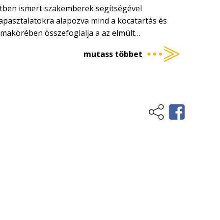
etben ismert szakemberek segítségével
tapasztalatokra alapozva mind a kocatartás és
émakörében összefoglalja a az elmúlt
si eredmények ismeretanyagát. Könyvünk ezen
mutass többet
nyújt segítséget a gazdáknak, és az agrár-
egyaránt.