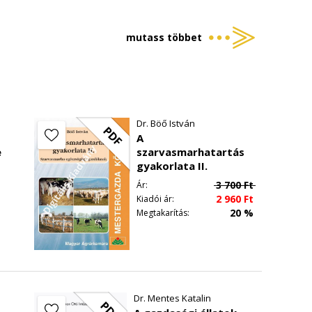
mutass többet
Dr. Böő István
PDF
A
e
szarvasmarhatartás
gyakorlata II.
3 700
Ft
Ár:
2 960
Ft
Kiadói ár:
20 %
Megtakarítás:
rtékmérői (Nyíri András, Novotniné Dr. Dankó
Dr. Mentes Katalin
PDF