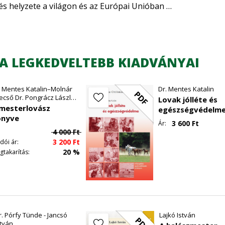
tés helyzete a világon és az Európai Unióban
ztés helyzete Magyarországon
tása, külleme, értékmérő tulajdonságai
ó Gabriella)
és háziasítása
A LEGKEDVELTEBB KIADVÁNYAI
zése ivar és kor szerint
i sajátosságai, küllemi bírálata
. Mentes Katalin–Molnár
Dr. Mentes Katalin
odukciós értékmérő tulajdonságai
PDF
ecső Dr. Pongrácz László–
Lovak jólléte és
rmelési értékmérő tulajdonságai
. Szajkó István–Török
mesterlovász
egészségvédelm
tulajdonságok
klós
önyve
3 600
Ft
Ár:
4 000
Ft
rtékmérői
3 200
Ft
dói ár:
kereskedelmi típusai
20 %
gtakarítás:
asznált fontosabb sertésfajták és hibridek jellemzői és é
ér hússertés
r. Pórfy Tünde - Jancsó
Lajkó István
PDF
stván