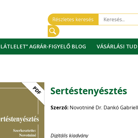
Részletes keresés
„LÁTLELET” AGRÁR-FIGYELŐ BLOG
VÁSÁRLÁSI TU
Sertéstenyésztés
PDF
Szerző:
Novotniné Dr. Dankó Gabriell
Digitális kiadvány