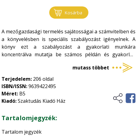
Gombatermesztés
Környezet, energia
•
Kosárba
Gombászkodás
•
Környezetvédelem
Logisztika, raktározás
•
A mezőgazdasági termelés sajátosságai a számvitelben és
Megújuló energia
•
a könyvelésben is speciális szabályozást igényelnek. A
Növénytermesztés
Természetvédelem
•
könyv ezt a szabályozást a gyakorlati munkára
koncentrálva mutatja be számos példán és gyakorlati
Általános növénytermesztés
Ökológiai gazdálkodás
•
számítási modellen keresztül.
Kertészet
•
mutass többet
Történelem, kultúrtörténet
Növényvédelem
•
Terjedelem:
206 oldal
ISBN/ISSN:
9639422495
Szőlészet-borászat
•
Üzleti élet, marketing
Méret:
B5
Zöldségtermesztés
•
Kiadó:
Szaktudás Kiadó Ház
Vidékfejlesztés
Gyümölcstermesztés
•
Tartalomjegyzék:
Tartalom jegyzék