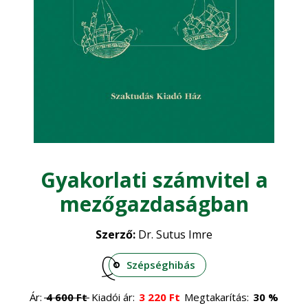
Állategészségügy
Díszkert, dísznövény
•
Baromfi
•
Egyéb
Halászat
•
Juhászat
•
Élelmiszeripar
Méhészet
•
Életmód, egészség
Sertés
•
Szarvasmarha
•
Erdőgazdaság
Gyakorlati számvitel a
Általános állattenyésztés
•
mezőgazdaságban
Erdészet
Faipar
•
Erdővédelem
•
Szerző:
Dr. Sutus Imre
Faanyagok
Gépesítés
•
Általános faipar
Szépséghibás
•
Mezőgazdasági gépek
Gomba
•
Ár:
4 600
Ft
Kiadói ár:
3 220
Ft
Megtakarítás:
30 %
Műszaki ismeretek
•