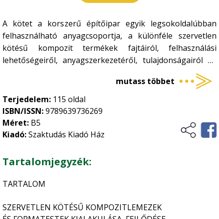
Kertészet
•
A kötet a korszerű építőipar egyik legsokoldalúbban
Történelem, kultúrtörténet
Növényvédelem
•
felhasználható anyagcsoportja, a különféle szervetlen
Szőlészet-borászat
kötésű kompozit termékek fajtáiról, felhasználási
•
Üzleti élet, marketing
lehetőségeiről, anyagszerkezetéről, tulajdonságairól ad
Zöldségtermesztés
•
tájékoztatást. Ily módon a könyv egyaránt fontos
Vidékfejlesztés
Gyümölcstermesztés
mutass többet
•
szakirodalma lesz az építész- és a faipari
szakembereknek. Sőt ezen szakterületek felsőfokú
Terjedelem:
115 oldal
oktatásában tankönyvként is bevezetésre kerül.
ISBN/ISSN:
9789639736269
Méret:
B5
Kiadó:
Szaktudás Kiadó Ház
Tartalomjegyzék:
TARTALOM
SZERVETLEN KÖTÉSŰ KOMPOZITLEMEZEK
ÉS FORMATESTEK KIALAKULÁSA, FEJLŐDÉSE