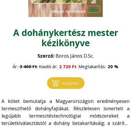
Állategészségügy
•
Erdőgazdaság
Baromfi
•
A dohánykertész mester
Erdészet
Faipar
•
kézikönyve
Erdővédelem
•
Faanyagok
Gépesítés
•
Szerző:
Boros János D.Sc.
Általános faipar
•
Mezőgazdasági gépek
Gomba
•
Ár:
3 400
Ft
Kiadói ár:
2 720
Ft
Megtakarítás:
20 %
Műszaki ismeretek
•
Gombatermesztés
Környezet, energia
•
Kosárba
Gombászkodás
•
Természetvédelem
Logisztika, raktározás
•
A kötet bemutatja a Magyarországon eredményesen
Környezetvédelem
•
termeszthető dohányfajtákat. Részletesen ismerteti a
Növénytermesztés
legújabb termesztéstechnológiai módszereket a
Megújuló energia
•
területkiválasztástól a dohány betakarításáig; a szárítás
Növényvédelem
•
és válogatás mai eljárásait, valamint a tárolás tudnivalóit.