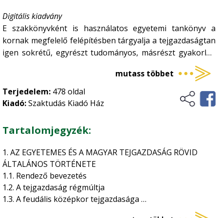
Digitális kiadvány
E szakkönyvként is használatos egyetemi tankönyv a
kornak megfelelő felépítésben tárgyalja a tejgazdaságtan
igen sokrétű, egyrészt tudományos, másrészt gyakorlati
ismeretanyagát, ami elősegítheti a magyar tejgazdaság
mutass többet
szereplőinek mindennapi hatékony munkáját.
Terjedelem:
478 oldal
Kiadó:
Szaktudás Kiadó Ház
Tartalomjegyzék:
1. AZ EGYETEMES ÉS A MAGYAR TEJGAZDASÁG RÖVID
ÁLTALÁNOS TÖRTÉNETE
1.1. Rendező bevezetés
1.2. A tejgazdaság régmúltja
1.3. A feudális középkor tejgazdasága
1.4. Tejgazdaság az újkori társadalomban