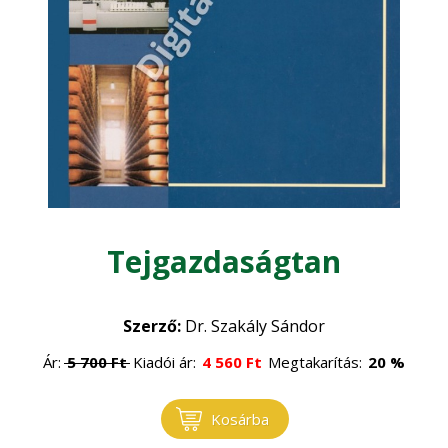
Kertészet - zöldség, gyümölcs
Mezőgazdasági gépesítés
Mezőgazdasági technológia
Növénytermesztés
Tejgazdaságtan
Szántóföldi növények
Szakmák
•
Gyógynövények
•
Szerző:
Dr. Szakály Sándor
Szőlészet - Borászat
Növényvédelem
•
Ár:
5 700
Ft
Kiadói ár:
4 560
Ft
Megtakarítás:
20 %
Öntözés
•
Vadászat
Kosárba