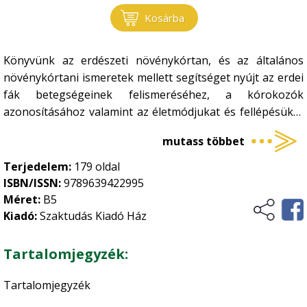
Környezetvédelem
•
Növénytermesztés
Kosárba
Megújuló energia
•
Növényvédelem
Ökológiai gazdálkodás
•
Könyvünk az erdészeti növénykórtan, és az általános
növénykórtani ismeretek mellett segítséget nyújt az erdei
Szőlészet-borászat
•
fák betegségeinek felismeréséhez, a kórokozók
Történelem, kultúrtörténet
Zöldségtermesztés
•
azonosításához valamint az életmódjukat és fellépésüket
Gyümölcstermesztés
•
befolyásoló tényezők megismeréséhez. Ezen ismeretek
Üzleti élet, marketing
mutass többet
birtokában megelőző és megszüntető intézkedéseket
Általános növénytermesztés
•
tehetünk a betegségek okozta veszteségek elkerülése, ill.
Terjedelem:
179 oldal
Vidékfejlesztés
Kertészet
•
csökkentése érdekében.
ISBN/ISSN:
9789639422995
Méret:
B5
Kiadó:
Szaktudás Kiadó Ház
Tartalomjegyzék:
Tartalomjegyzék