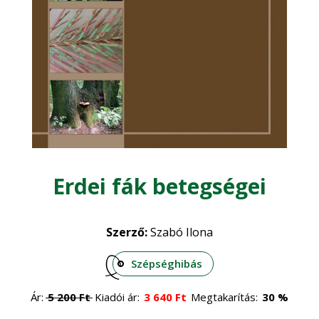
Állategészségügy
•
Erdőgazdaság
Baromfi
•
Erdészet
•
Erdővédelem
Faipar
Faanyagok
Gépesítés
Erdei fák betegségei
•
Általános faipar
•
Mezőgazdasági gépek
Gomba
•
Szerző:
Szabó Ilona
Műszaki ismeretek
•
Gombatermesztés
Környezet, energia
•
Szépséghibás
Gombászkodás
•
Természetvédelem
Ár:
5 200
Ft
Kiadói ár:
3 640
Ft
Megtakarítás:
30 %
Logisztika, raktározás
•