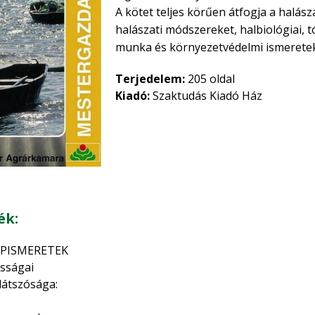
A kötet teljes körűen átfogja a halá
halászati módszereket, halbiológiai, 
munka és környezetvédelmi ismereteke
Terjedelem:
205 oldal
Kiadó:
Szaktudás Kiadó Ház
ék:
APISMERETEK
tosságai
tlátszósága: