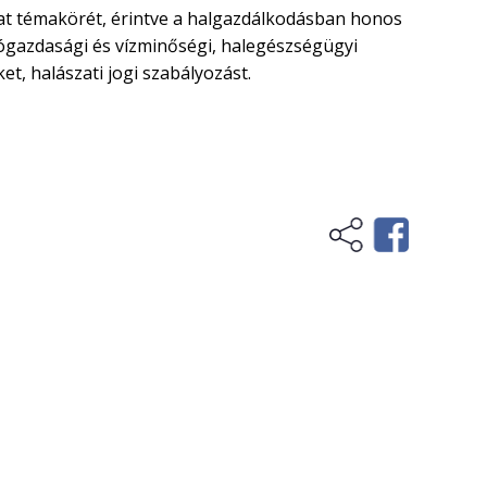
szat témakörét, érintve a halgazdálkodásban honos
tógazdasági és vízminőségi, halegészségügyi
t, halászati jogi szabályozást.