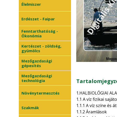
Élelmiszer
Erdészet - Faipar
Fenntarthatóság -
Ökonómia
Kertészet - zöldség,
gyümölcs
Mezőgazdasági
gépesítés
Mezőgazdasági
Tartalomjegyz
technológia
1.HALBIOLÓGIAI AL
Növénytermesztés
1.1 A víz fizikai sajá
1.1.1 A víz színe és á
Szántóföldi
Szakmák
•
1.1.2 Áramlások
növények