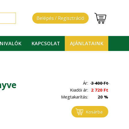
Belépés / Regisztráció
DNIVALÓK
KAPCSOLAT
AJÁNLATAINK
nyve
Ár:
3 400
Ft
Kiadói ár:
2 720
Ft
Megtakarítás:
20 %
Kosárba