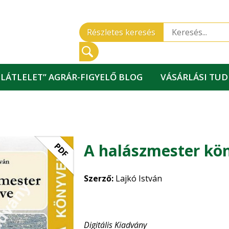
Részletes keresés
„LÁTLELET” AGRÁR-FIGYELŐ BLOG
VÁSÁRLÁSI TU
A halászmester kö
PDF
Szerző:
Lajkó István
Digitális Kiadvány