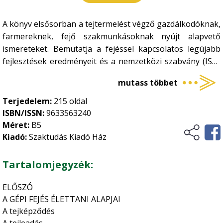
Kertészet
•
A könyv elsősorban a tejtermelést végző gazdálkodóknak,
Történelem, kultúrtörténet
Növényvédelem
•
farmereknek, fejő szakmunkásoknak nyújt alapvető
Szőlészet-borászat
ismereteket. Bemutatja a fejéssel kapcsolatos legújabb
•
Üzleti élet, marketing
fejlesztések eredményeit és a nemzetközi szabvány (ISO)
Zöldségtermesztés
•
ide vonatkozó legfontosabb tételeit.
Vidékfejlesztés
Gyümölcstermesztés
mutass többet
•
Terjedelem:
215 oldal
ISBN/ISSN:
9633563240
Méret:
B5
Kiadó:
Szaktudás Kiadó Ház
Tartalomjegyzék:
ELŐSZÓ
A GÉPI FEJÉS ÉLETTANI ALAPJAI
A tejképződés
A tejleadás