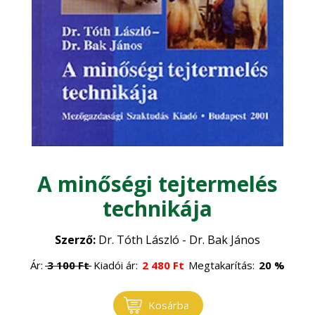
Szarvasmarha
•
Erdőgazdaság
Általános állattenyésztés
•
Erdészet
Faipar
•
Erdővédelem
•
Faanyagok
Gépesítés
•
Általános faipar
•
Mezőgazdasági gépek
Gomba
•
Műszaki ismeretek
A minőségi tejtermelés
•
Gombatermesztés
Környezet, energia
•
technikája
Gombászkodás
•
Környezetvédelem
Logisztika, raktározás
•
Szerző:
Dr. Tóth László - Dr. Bak János
Megújuló energia
•
Ár:
3 100
Ft
Kiadói ár:
2 480
Ft
Megtakarítás:
20 %
Növénytermesztés
Természetvédelem
•
Kosárba
Általános növénytermesztés
Ökológiai gazdálkodás
•