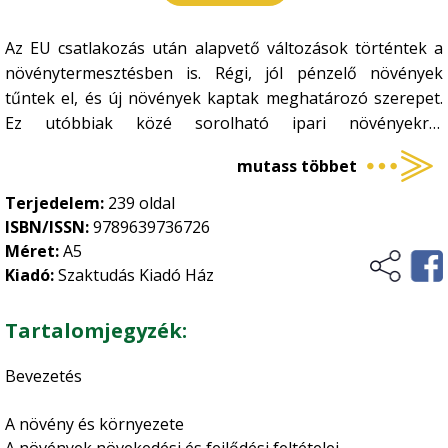
Növényvédelem
•
Az EU csatlakozás után alapvető változások történtek a
Szőlészet-borászat
•
növénytermesztésben is. Régi, jól pénzelő növények
Zöldségtermesztés
tűntek el, és új növények kaptak meghatározó szerepet.
•
Ez utóbbiak közé sorolható ipari növényekről
Gyümölcstermesztés
•
olvashatunk bővebben a Mestergazda sorozat e
Általános növénytermesztés
mutass többet
kötetében.
Terjedelem:
239 oldal
Ökológiai gazdálkodás
ISBN/ISSN:
9789639736726
Méret:
A5
Történelem, kultúrtörténet
Kiadó:
Szaktudás Kiadó Ház
Tartalomjegyzék:
Üzleti élet, marketing
Bevezetés
Vidékfejlesztés
A növény és környezete
A növények növekedési és fejlődési feltételei,