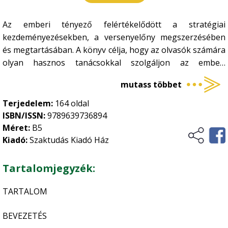
Gombatermesztés
Környezet, energia
•
Az emberi tényező felértékelődött a stratégiai
Gombászkodás
•
Környezetvédelem
Logisztika, raktározás
kezdeményezésekben, a versenyelőny megszerzésében
•
és megtartásában. A könyv célja, hogy az olvasók számára
Megújuló energia
•
olyan hasznos tanácsokkal szolgáljon az emberi
Növénytermesztés
Természetvédelem
•
erőforrás-menedzseléssel kapcsolatban, mely nagyban
mutass többet
hozzájárulhat a vállalkozások versenyképességének
Általános növénytermesztés
Ökológiai gazdálkodás
•
érdemleges javulásához. Fontos, hogy a vállalatok egyre
Terjedelem:
164 oldal
Kertészet
•
nagyobb hangsúlyt fektessenek az emberi erőforrás
ISBN/ISSN:
9789639736894
Történelem, kultúrtörténet
hatékony felhasználására, hiszen az agrárágazat jelenlegi
Méret:
B5
Növényvédelem
•
helyzetében ez lehet az egyik kitörési pont a jövőben.
Kiadó:
Szaktudás Kiadó Ház
Szőlészet-borászat
•
Üzleti élet, marketing
Zöldségtermesztés
•
Tartalomjegyzék:
Vidékfejlesztés
Gyümölcstermesztés
•
TARTALOM
BEVEZETÉS