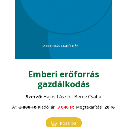
Állategészségügy
Díszkert, dísznövény
•
Baromfi
•
Egyéb
Halászat
•
Juhászat
•
Élelmiszeripar
Méhészet
•
Életmód, egészség
Sertés
•
Szarvasmarha
•
Erdőgazdaság
Emberi erőforrás
Általános állattenyésztés
•
gazdálkodás
Erdészet
Faipar
•
Erdővédelem
•
Szerző:
Hajós László - Berde Csaba
Faanyagok
Gépesítés
•
Ár:
3 800
Ft
Kiadói ár:
3 040
Ft
Megtakarítás:
20 %
Általános faipar
•
Mezőgazdasági gépek
Gomba
•
Kosárba
Műszaki ismeretek
•