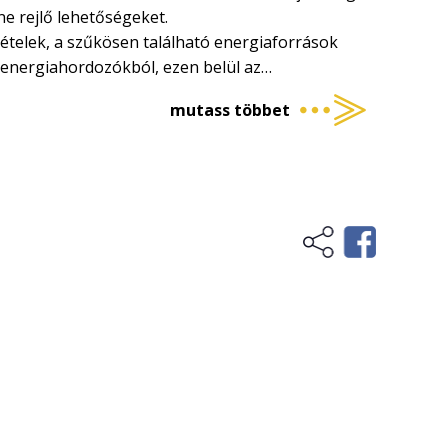
e rejlő lehetőségeket.
telek, a szűkösen található energiaforrások
 energiahordozókból, ezen belül az
tve a kommunális jellegű biomasszából nyerhető
mutass többet