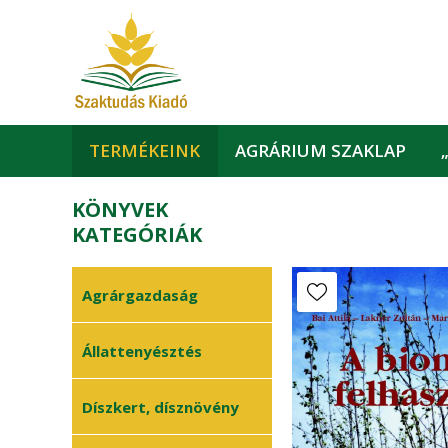
TERMÉKEINK
AGRÁRIUM SZAKLAP
KÖNYVEK
KATEGÓRIÁK
Agrárgazdaság
Humánerőforrás
Állattenyésztés
•
Uniós ismeretek
•
Halászat
Díszkert, dísznövény
•
Agrárvállalkozás
•
Juhászat
•