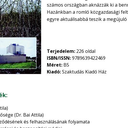
számos országban aknázzák ki a benn
Hazánkban a romló közgazdasági felté
egyre aktuálisabbá teszik a megújuló
élelmiszergazdaságban képződő, ille
energia szélesebb körű elterjedését.
Terjedelem:
226 oldal
ISBN/ISSN:
9789639422469
Méret:
B5
Kiadó:
Szaktudás Kiadó Ház
ék:
ila)
ősége (Dr. Bai Attila)
pződésének és felhasználásának folyamata