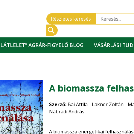
Részletes keresés
„LÁTLELET” AGRÁR-FIGYELŐ BLOG
VÁSÁRLÁSI TU
A biomassza felha
Szerző:
Bai Attila - Lakner Zoltán - M
Nábrádi András
A biomassza energetikai felhasználása