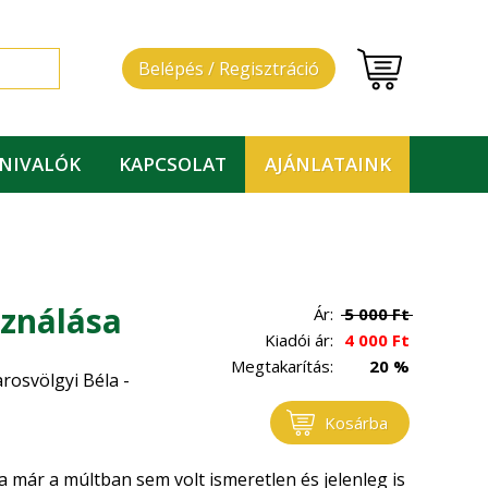
Belépés / Regisztráció
DNIVALÓK
KAPCSOLAT
AJÁNLATAINK
sználása
Ár:
5 000
Ft
Kiadói ár:
4 000
Ft
Megtakarítás:
20 %
arosvölgyi Béla -
Kosárba
 már a múltban sem volt ismeretlen és jelenleg is