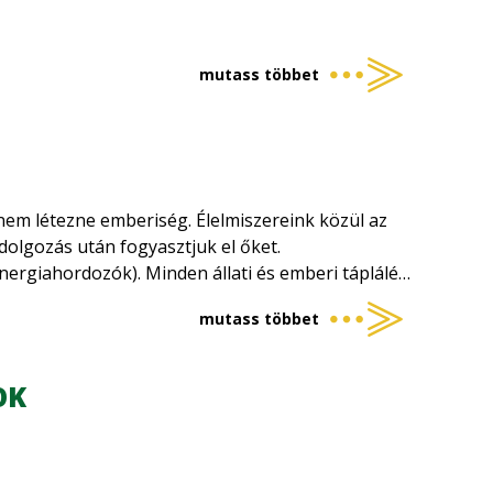
mutass többet
l nem létezne emberiség. Élelmiszereink közül az
olgozás után fogyasztjuk el őket.
nergiahordozók). Minden állati és emberi táplálék,
elhasználó ipari termelés létalapja a napenergiát
mutass többet
adott élettérben jelen lévő összes élő és
lágot (zoomassza) és az elhalt szervezeteket,
OK