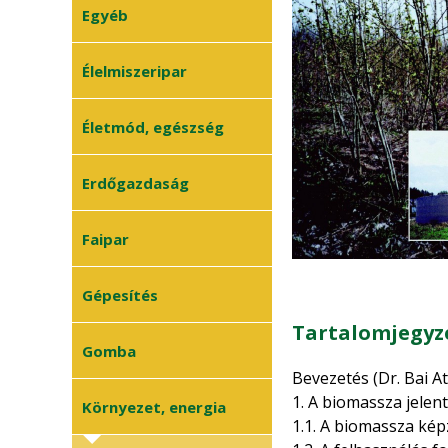
Agrárgazdaságtan
•
Egyéb
Méhészet
•
Finanszírozás
•
Sertés
•
Élelmiszeripar
Szarvasmarha
•
Életmód, egészség
Általános
•
állattenyésztés
Állategészségügy
•
Erdőgazdaság
Baromfi
•
Erdészet
Faipar
•
Erdővédelem
•
Faanyagok
Gépesítés
•
Általános faipar
Tartalomjegyz
•
Mezőgazdasági
Gomba
•
gépek
Bevezetés (Dr. Bai Att
Műszaki ismeretek
1. A biomassza jelent
•
Gombatermesztés
Környezet, energia
•
1.1. A biomassza ké
Gombászkodás
•