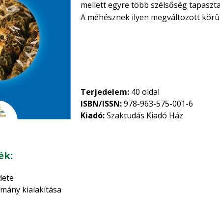
mellett egyre több szélsőség tapaszta
A méhésznek ilyen megváltozott körül
kondícióban tartani. A nyár második fe
feladataink közé tartozik a népes, jó
élelemkészlet, az élelem megfelelő hely
teljesítőképességű anya biztosítása. 
lehetséges eszközt fel kell használni
családok elérjék fejlettségük csúcspon
Terjedelem:
40 oldal
40 oldalas, 9 színes képet tartalmazó 
ISBN/ISSN:
978-963-575-001-6
Kiadó:
Szaktudás Kiadó Ház
ék:
dete
pes méhállomány kialakítás