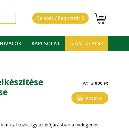
Belépés / Regisztráció
DNIVALÓK
KAPCSOLAT
AJÁNLATAINK
elkészítése
Ár:
3 000
Ft
se
Kosárba
k mutatkozik, így az időjárásban a melegedés