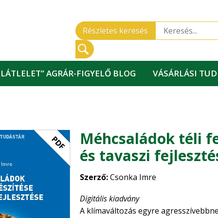
Részletes keresés
„LÁTLELET” AGRÁR-FIGYELŐ BLOG
VÁSÁRLÁSI TU
Méhcsaládok téli f
PDF
és tavaszi fejleszté
Szerző:
Csonka Imre
Digitális kiadvány
A klímaváltozás egyre agresszívebbne