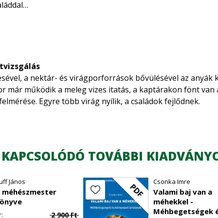
aláddal
kaptárral
e
tezéssel
tvizsgálás
ge
sével, a nektár- és virágporforrások bővülésével az anyák k
már működik a meleg vizes itatás, a kaptárakon fönt van a 
elmérése. Egyre több virág nyílik, a családok fejlődnek.
nnyisége
ye
em?
egyesítése
 KAPCSOLÓDÓ TOVÁBBI KIADVÁNY
zete és működése
uff János
Csonka Imre
PDF
osítása
 méhészmester
Valami baj van a
önyve
méhekkel -
n
Méhbegetségek 
2 900
Ft
r: