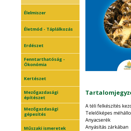
Élelmiszer
Életmód - Táplálkozás
Erdészet
Fenntarthatóság -
Ökonómia
Kertészet
Tartalomjegyz
Mezőgazdasági
Zöldségtermesztés
•
építészet
Gyümölcstermesztés
•
A téli felkészítés kez
Mezőgazdasági
Telelőké
gépesítés
Dísznövénykertészet
•
Anyacserék
Anyásítás zárkában
Műszaki ismeretek