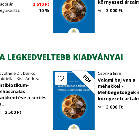
környezeti ártal
2 610
Ft
iadói ár:
i fejlődése
10 %
3 000
Ft
egtakarítás:
Ár:
sgálás
izsgálás
 tartása
A LEGKEDVELTEBB KIADVÁNYAI
ovotniné Dr. Dankó
Csonka Imre
PDF
abriella - Kiss Andrea
Valami baj van a
ntibiotikum-
méhekkel -
elhasználás
Méhbegetségek 
e
sökkentése a sertés-
környezeti ártal
szer
s
3 000
Ft
Ár:
aromfitenyésztésben
2 500
Ft
:
gyenlítés