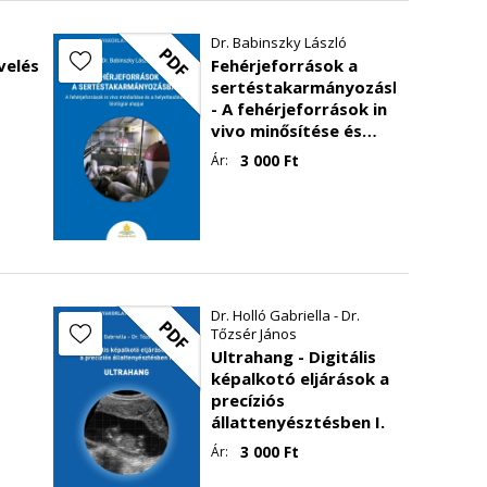
Dr. Babinszky László
PDF
velés
Fehérjeforrások a
sertéstakarmányozásban
- A fehérjeforrások in
vivo minősítése és
helyettesítésük
3 000
Ft
Ár:
biológiai alapjai
Dr. Holló Gabriella - Dr.
PDF
Tőzsér János
Ultrahang - Digitális
képalkotó eljárások a
precíziós
állattenyésztésben I.
I.
3 000
Ft
Ár: