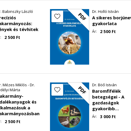
r. Babinszky László
Dr. Holló István
PDF
recíziós
A sikeres borjúne
elébredésének késleltetése
akarmányozás:
gyakorlata
ények és tévhitek
2 500
Ft
Ár:
2 500
Ft
:
r. Mézes Miklós - Dr.
Dr. Böő István
PDF
rdélyi Márta
Baromfifélék
akarmány-
betegségei - A
dalékanyagok és
gazdaságok
lkalmazásuk a
gyakoribb
akarmányozásban
állatbetegségei II
3 000
Ft
Ár:
2 500
Ft
: