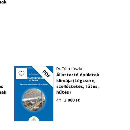
mak
Dr. Tóth László
PDF
Állattartó épületek
klímája (Légcsere,
és
szellőztetés, fűtés,
mak
hűtés)
3 000
Ft
Ár: