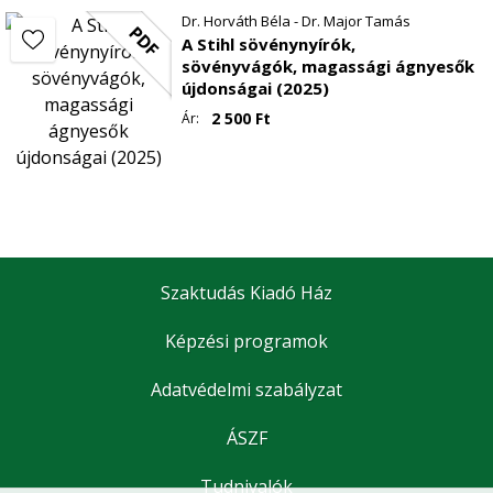
Dr. Horváth Béla - Dr. Major Tamás
PDF
A Stihl sövénynyírók,
sövényvágók, magassági ágnyesők
újdonságai (2025)
2 500
Ft
Ár:
Szaktudás Kiadó Ház
Képzési programok
Adatvédelmi szabályzat
ÁSZF
Tudnivalók