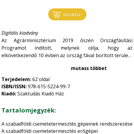
Kosárba
Digitális kiadvány
Az Agrárminisztérium 2019 őszén Országfásítási
Programot indított, melynek célja, hogy az
elkövetkezendő 10 évben az ország fával borított területe
a jelenlegi 21%-ról 27%-ra növekedjen. A program
mutass többet
országosan éves átlagban 100 millió csemete előállítását
igényli. Ennek az igénynek a kielégítésére az
Terjedelem:
62 oldal
Agrárminisztérium 2020 őszén gépesítésfejlesztést
ISBN/ISSN:
978-615-5224-99-7
támogató pályázatot indított,
VP2-4.1.3.7-20 jelzettel,
Kiadó:
Szaktudás Kiadó Ház
„Csemetekertek gépbeszerzése” címmel. Jelen
kiadványunk 62 oldalon 59 ábra és 63 kép segítségével
Tartalomjegyzék:
mutatja be a szabadföldi erdészeti csemetetermesztés
szakterület legfontosabb gépeit, azok szerkezeti
A szabadföldi csemetetermesztés gépeinek rendszerezése
felépítését, működését, fontosabb üzemeltetési előírásait.
A szabadföldi csemetetermesztés erőgépei