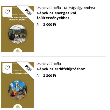
Alávágógépek
Dr. Horváth Béla – Dr. Vágvölgyi Andrea
PDF
Kiemelőgépek
Gépek az energetikai
A kezelés gépei
faültetvényekhez
Vermelőgépek
3 000
Ft
Ár:
Felhasznált irodalom
Dr. Horváth Béla
PDF
Gépek az erdőfelújításhoz
3 300
Ft
Ár: