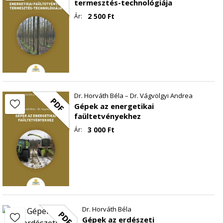
termesztés-technológiája
2 500
Ft
Ár:
Dr. Horváth Béla – Dr. Vágvölgyi Andrea
PDF
Gépek az energetikai
faültetvényekhez
3 000
Ft
Ár:
Dr. Horváth Béla
PDF
Gépek az erdészeti