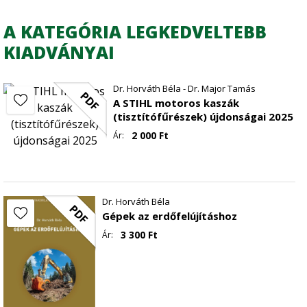
A KATEGÓRIA LEGKEDVELTEBB
KIADVÁNYAI
Dr. Horváth Béla - Dr. Major Tamás
PDF
A STIHL motoros kaszák
(tisztítófűrészek) újdonságai 2025
2 000
Ft
Ár:
Dr. Horváth Béla
PDF
Gépek az erdőfelújításhoz
3 300
Ft
Ár: