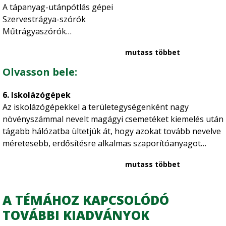
A tápanyag-utánpótlás gépei
Szervestrágya-szórók
Műtrágyaszórók
Talaj-előkészítő gépek
mutass többet
A talaj-előkészítő gépek rendszerezése
Ekék
Olvasson bele:
Talajmarók
Tárcsák
6. Iskolázógépek
Boronák
Az iskolázógépekkel a területegységenként nagy
Hengerek
növényszámmal nevelt magágyi csemetéket kiemelés után
Kombinátorok
tágabb hálózatba ültetjük át, hogy azokat tovább nevelve
Vetőgépek
méretesebb, erdősítésre alkalmas szaporítóanyagot
Iskolázógépek
kapjunk. Az iskolázógépek:
Dugványozógépek
mutass többet
Ápológépek
Sorközművelő kultivátorok
A TÉMÁHOZ KAPCSOLÓDÓ
Sorközpermetezők
TOVÁBBI KIADVÁNYOK
Felületpermetezők
Öntözés gépei