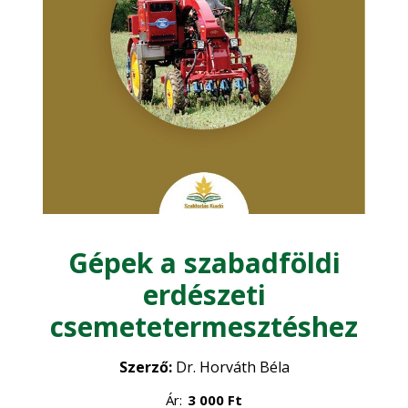
Kertészet
Dísznövénykertészet
Mezőgazdasági építészet
•
Zöldségtermesztés
•
Mezőgazdasági gépesítés
Gyümölcstermesztés
•
Műszaki ismeretek
Növénytermesztés
Gépek a szabadföldi
Növényvédelem
Precíziós gazdálkodás
•
erdészeti
Szántóföldi növénytermesztés
•
csemetetermesztéshez
Szőlészet - Borászat
Szerző:
Dr. Horváth Béla
Vadgazdálkodás - Vadászat
Ár:
3 000
Ft