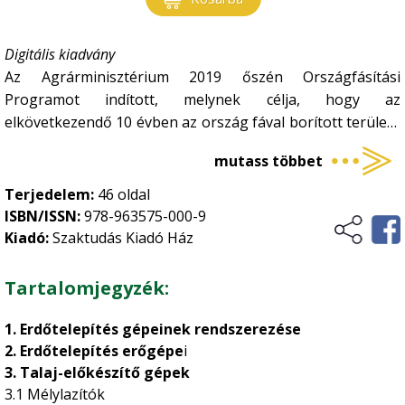
Digitális kiadvány
Az Agrárminisztérium 2019 őszén Országfásítási
Programot indított, melynek célja, hogy az
elkövetkezendő 10 évben az ország fával borított területe
a jelenlegi 21%-ról 27%-ra növekedjen. A program
mutass többet
megvalósítása az elkövetkező tíz évben évente átlagosan
tízezer hektár új erdő telepítését kívánja meg. Ilyen
Terjedelem:
46 oldal
volumenű erdőtelepítést biztonságosan és gazdaságosan
ISBN/ISSN:
978-963575-000-9
csak korszerű gépesítési háttér mellett lehet
Kiadó:
Szaktudás Kiadó Ház
megvalósítani. Magyarország Kormánya a mezőgazdasági
és nem mezőgazdasági földterületeken végrehajtott
Tartalomjegyzék:
erdőtelepítést és ipari célú fás szárú ültetvények
telepítését a VP5- 8.1.1-16 kódszámú felhívással segíti,
1. Erdőtelepítés
gépeinek rendszerezése
amelynek keretében 2021. december 31-ig adhatók be
2. Erdőtelepítés erőgépe
i
pályázatok. Jelen kiadványunk 46 oldalon 35 ábra és 64
3. Talaj-előkészítő gépek
kép segítségével mutatja be az erdőtelepítés
3.1 Mélylazítók