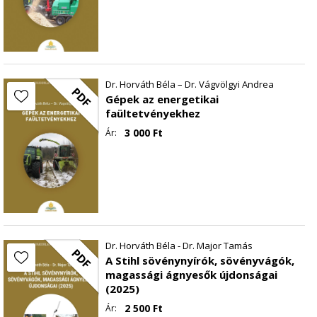
Dr. Horváth Béla – Dr. Vágvölgyi Andrea
PDF
Gépek az energetikai
faültetvényekhez
3 000
Ft
Ár:
Dr. Horváth Béla - Dr. Major Tamás
PDF
A Stihl sövénynyírók, sövényvágók,
magassági ágnyesők újdonságai
(2025)
2 500
Ft
Ár: