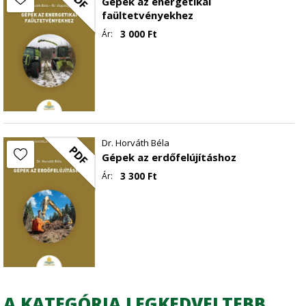
Gépek az energetikai
faültetvényekhez
3 000
Ft
Ár:
Dr. Horváth Béla
PDF
Gépek az erdőfelújításhoz
3 300
Ft
Ár:
A KATEGÓRIA LEGKEDVELTEBB