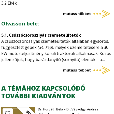
legfontosabb gépeit, azok szerkezeti felépítését,
3.2 Ekék
3.3 Talajmarók
működését, fontosabb üzemeltetési előírásait.
mutass többet
3.4 Tárcsák
3.5 Boronák
Olvasson bele:
3.6 Kombinátorok
3.7 Hengerek
5.1. Csúszócsoroszlyás csemeteültetők
4. Vetőgépek
A csúszócsoroszlyás csemeteültetők általában egysoros,
5. Ültetőgépek
függesztett gépek
(34. kép)
, melyek üzemeltetésére a 30
5.1 Csúszócsoroszlyás csemeteültetők
kW motorteljesítmény körüli traktorok alkalmasak. Közös
5.2 Csemeteültető gödörfúrók
jellemzőjük, hogy barázdanyitó (sornyitó) elemük – a
5.3 Csuszócsoroszlyás suhángültetők
csoroszlya – folyamatosan a talajban jár. Esetenként két-
5.4 Suhángültető gödörfúrók
mutass többet
(37. kép)
, illetve háromsoros változatuk is előfordul olyan
6. Ápológépek
kivitelben, hogy az egysoros alapgép egy széles
6.1 Szárzúzók
gerendelyhez kapcsolva, a sorszámnak megfelelően
A TÉMÁHOZ KAPCSOLÓDÓ
6.2 Sorközpermetezők
ismétlődik. A gépek napjainkban adogatószerkezet nélküli
TOVÁBBI KIADVÁNYOK
6.3 Felületpermetezők
(36. kép)
és félautomatikus adogatószerkezetű
(35. kép)
6.4 Vegyszerkenők
változatban készülnek.
6.5 Injektálók
Dr. Horváth Béla – Dr. Vágvölgyi Andrea
PDF