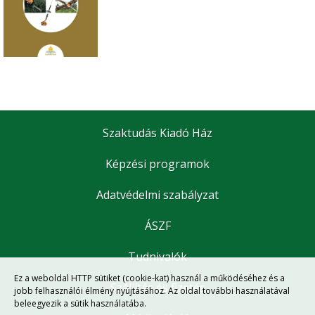
Szaktudás Kiadó Ház
Képzési programok
Adatvédelmi szabályzat
ÁSZF
Tudnivalók
Ez a weboldal HTTP sütiket (cookie-kat) használ a működéséhez és a
Szállítás és fizetés
jobb felhasználói élmény nyújtásához. Az oldal további használatával
beleegyezik a sütik használatába.