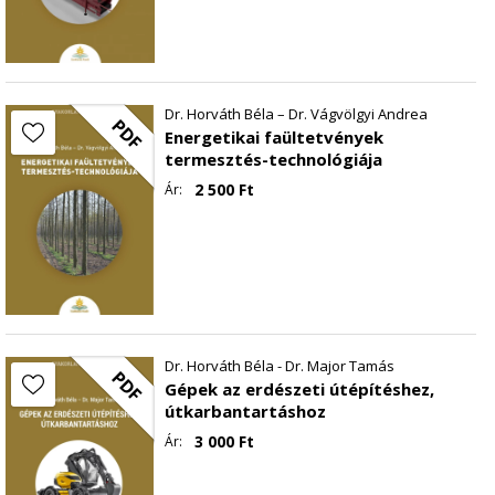
Dr. Horváth Béla – Dr. Vágvölgyi Andrea
PDF
Energetikai faültetvények
termesztés-technológiája
2 500
Ft
Ár:
Dr. Horváth Béla - Dr. Major Tamás
PDF
Gépek az erdészeti útépítéshez,
útkarbantartáshoz
3 000
Ft
Ár: