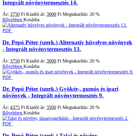
Integrált növénytermesztés 14.
Ár:
3750
Ft
Kiadói ár:
3000
Ft
Megtakarítás:
20 %
Bővebben
Kosárba
PDF
Dr. Pepó Péter (szerk.)
Alternatív hüvelyes növények
- Integrált növénytermesztés 13.
Ár:
3750
Ft
Kiadói ár:
3000
Ft
Megtakarítás:
20 %
Bővebben
Kosárba
PDF
Dr. Pepó Péter (szerk.)
Gyökér-, gumós és ipari
növények - Integrált növénytermesztés 9.
Ár:
4375
Ft
Kiadói ár:
3500
Ft
Megtakarítás:
20 %
Bővebben
Kosárba
PDF
Dr. Pepó Péter (szerk.)
Talaj és növény,