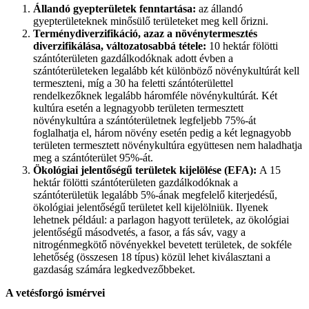
Állandó gyepterületek fenntartása:
az állandó
gyepterületeknek minősülő területeket meg kell őrizni.
Terménydiverzifikáció, azaz a növénytermesztés
diverzifikálása, változatosabbá tétele:
10 hektár fölötti
szántóterületen gazdálkodóknak adott évben a
szántóterületeken legalább két különböző növénykultúrát kell
termeszteni, míg a 30 ha feletti szántóterülettel
rendelkezőknek legalább háromféle növénykultúrát. Két
kultúra esetén a legnagyobb területen termesztett
növénykultúra a szántóterületnek legfeljebb 75%-át
foglalhatja el, három növény esetén pedig a két legnagyobb
területen termesztett növénykultúra együttesen nem haladhatja
meg a szántóterület 95%-át.
Ökológiai jelentőségű területek kijelölése (EFA):
A 15
hektár fölötti szántóterületen gazdálkodóknak a
szántóterületük legalább 5%-ának megfelelő kiterjedésű,
ökológiai jelentőségű területet kell kijelölniük. Ilyenek
lehetnek például: a parlagon hagyott területek, az ökológiai
jelentőségű másodvetés, a fasor, a fás sáv, vagy a
nitrogénmegkötő növényekkel bevetett területek, de sokféle
lehetőség (összesen 18 típus) közül lehet kiválasztani a
gazdaság számára legkedvezőbbeket.
A vetésforgó ismérvei