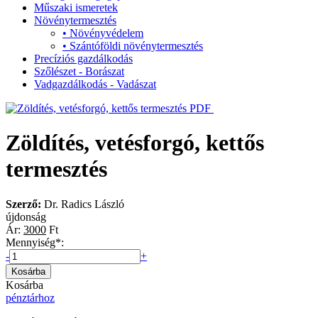
Műszaki ismeretek
Növénytermesztés
•
Növényvédelem
•
Szántóföldi növénytermesztés
Precíziós gazdálkodás
Szőlészet - Borászat
Vadgazdálkodás - Vadászat
PDF
Zöldítés, vetésforgó, kettős
termesztés
Szerző:
Dr. Radics László
újdonság
Ár:
3000
Ft
Mennyiség
*
:
-
+
Kosárba
pénztárhoz