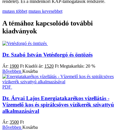
rendelet). És a mindenkori KAP-támogatások rendszere.
mutass többet
mutass kevesebbet
A témához kapcsolódó további
kiadványok
Dr. Szabó István
Vetésforgó és öntözés
Ár:
1900
Ft
Kiadói ár:
1520
Ft
Megtakarítás:
20 %
Bővebben
Kosárba
PDF
Dr. Árvai Lajos
Energiatakarékos vízellátás -
Vízemelő kos és spirálcsöves vízikerék szivattyú
alkalmazásával
Ár:
3500
Ft
Bővebben
Kosárba