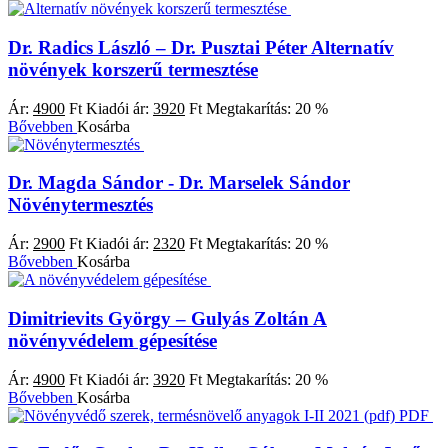
Dr. Radics László – Dr. Pusztai Péter
Alternatív
növények korszerű termesztése
Ár:
4900
Ft
Kiadói ár:
3920
Ft
Megtakarítás:
20 %
Bővebben
Kosárba
Dr. Magda Sándor - Dr. Marselek Sándor
Növénytermesztés
Ár:
2900
Ft
Kiadói ár:
2320
Ft
Megtakarítás:
20 %
Bővebben
Kosárba
Dimitrievits György – Gulyás Zoltán
A
növényvédelem gépesítése
Ár:
4900
Ft
Kiadói ár:
3920
Ft
Megtakarítás:
20 %
Bővebben
Kosárba
PDF