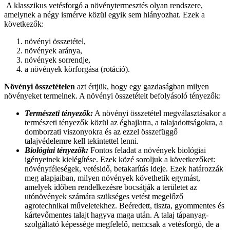
A klasszikus vetésforgó a növénytermesztés olyan rendszere,
amelynek a négy ismérve közül egyik sem hiányozhat. Ezek a
következők:
növényi összetétel,
növények aránya,
növények sorrendje,
a növények körforgása (rotáció).
Növényi összetételen
azt értjük, hogy egy gazdaságban milyen
növényeket termelnek. A növényi összetételt befolyásoló tényezők:
Természeti tényezők:
A növényi összetétel megválasztásakor a
természeti tényezők közül az éghajlatra, a talajadottságokra, a
domborzati viszonyokra és az ezzel összefüggő
talajvédelemre kell tekintettel lenni.
Biológiai tényezők:
Fontos feladat a növények biológiai
igényeinek kielégítése. Ezek közé soroljuk a következőket:
növényféleségek, vetésidő, betakarítás ideje. Ezek határozzák
meg alapjaiban, milyen növények követhetik egymást,
amelyek időben rendelkezésre bocsátják a területet az
utónövények számára szükséges vetést megelőző
agrotechnikai műveletekhez. Beéredett, tiszta, gyommentes és
kártevőmentes talajt hagyva maga után. A talaj tápanyag-
szolgáltató képessége megfelelő, nemcsak a vetésforgó, de a