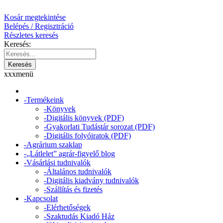
Kosár megtekintése
Belépés / Regisztráció
Részletes keresés
Keresés
:
x
x
x
menü
-
Termékeink
-
Könyvek
-
Digitális könyvek (PDF)
-
Gyakorlati Tudástár sorozat (PDF)
-
Digitális folyóiratok (PDF)
-
Agrárium szaklap
-
„Látlelet” agrár-figyelő blog
-
Vásárlási tudnivalók
-
Általános tudnivalók
-
Digitális kiadvány tudnivalók
-
Szállítás és fizetés
-
Kapcsolat
-
Elérhetőségek
-
Szaktudás Kiadó Ház