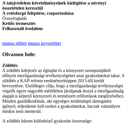
A talajvédelem követelményeinek kielégítése a növényi
összetételen keresztül
A vetésforgó felépítése, csoportosítása
Összefoglalás
Kettős termesztés
Felhasznált irodalom
mutass többet
mutass kevesebbet
Olvasson bele:
Zöldítés
A zöldítés kifejezés az éghajlat és a környezet szempontjából
előnyös mezőgazdasági tevékenységeket azaz gyakorlatokat takar. A
zöldítés a KAP-reform eredményeképpen 2015-től került
bevezetésre. Elsődleges célja, hogy a mezőgazdasági tevékenységet
végzők egyre nagyobb mértékben járuljanak hozzá a mezőgazdaság
alapját is képező környezeti és természeti erőforrások megőrzéséhez.
Minden gazdálkodónak, aki egységes területalapú támogatást
igényel, teljesítenie kell ezeket a gyakorlatokat, hacsak valamilyen
módon nem mentesül.
A zöldítés három különböző gyakorlat összessége: