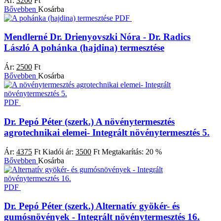
Ár:
3200
Ft
Bővebben
Kosárba
PDF
Mendlerné Dr. Drienyovszki Nóra - Dr. Radics
László
A pohánka (hajdina) termesztése
Ár:
2500
Ft
Bővebben
Kosárba
PDF
Dr. Pepó Péter (szerk.)
A növénytermesztés
agrotechnikai elemei- Integrált növénytermesztés 5.
Ár:
4375
Ft
Kiadói ár:
3500
Ft
Megtakarítás:
20 %
Bővebben
Kosárba
PDF
Dr. Pepó Péter (szerk.)
Alternatív gyökér- és
gumósnövények - Integrált növénytermesztés 16.