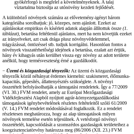
gyökérforgó is megfelel a követelményeknek. A talaj
víztartalma biztosítja az utónövény kezdeti fejlődését.
A különböző növények számára az elővetemény-igényt három
kategóriába sorolhatjuk: jó, közepes, nem ajánlott. Ezeket az
ajánlásokat empirikus és kísérleti adatok alapján állítottuk össze
(1.
táblázat),
betartása feltétlenül ajánlatos, mert ha nem követjük ezeket
az irányelveket, azt csak drága plusz növényvédelemmel,
trágyázással, öntözéssel stb. tudjuk korrigálni. Hasonlóan fontos a
növények visszatérhetőségi idejének a betartása, ezalatt azt értjük,
hány év kihagyás után kerülhet vissza egy növény az adott területre
anélkül, hogy termésveszteség érné a gazdálkodót.
−
Üzemi és közgazdasági tényezők:
Az üzemi és közgazdasági
tényezők közül néhányat érdemes kiemelni: szakismeret, élőmunka-
kapacitás, gépesítés, állattenyésztés szükséglete. A növényi
összetételt befolyásolhatják a támogatási rendeletek. Így a 77/2009
(VI. 30.) FVM rendelet, amely az Európai Mezőgazdasági
Vidékfejlesztési Alapból nyújtott agrár-környezetgazdálkodási
támogatások igénybevételének részletes feltételeitől szóló 61/2009
(V. 14.) FVM rendelet módosításával foglalkozik. Ez a rendelet
részletesen meghatározza, hogy az alap támogatások milyen
növények termelése esetén teljesülnek. A vetésforgó növényi
összetételét, kapcsolódását a szomszédos gazdaságok területeihez a
koegzisztenciatörvény határozza meg (86/2006 (XII. 23.) FVM