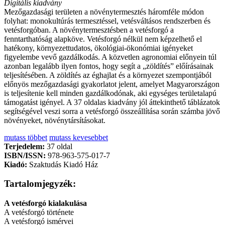
Digitális kiadvány
Mezőgazdasági területen a növénytermesztés háromféle módon
folyhat: monokultúrás termesztéssel, vetésváltásos rendszerben és
vetésforgóban. A növénytermesztésben a vetésforgó a
fenntarthatóság alapköve. Vetésforgó nélkül nem képzelhető el
hatékony, környezettudatos, ökológiai-ökonómiai igényeket
figyelembe vevő gazdálkodás. A közvetlen agronomiai előnyein túl
azonban legalább ilyen fontos, hogy segít a „zöldítés” előírásainak
teljesítésében. A zöldítés az éghajlat és a környezet szempontjából
előnyös mezőgazdasági gyakorlatot jelent, amelyet Magyarországon
is teljesítenie kell minden gazdálkodónak, aki egységes területalapú
támogatást igényel. A 37 oldalas kiadvány jól áttekinthető táblázatok
segítségével veszi sorra a vetésforgó összeállítása során számba jövő
növényeket, növénytársításokat.
mutass többet
mutass kevesebbet
Terjedelem:
37 oldal
ISBN/ISSN:
978-963-575-017-7
Kiadó:
Szaktudás Kiadó Ház
Tartalomjegyzék:
A vetésforgó kialakulása
A vetésforgó története
A vetésforgó ismérvei