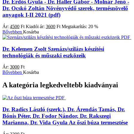
Dr. Erdős Gyula - Dr. Haller Gábor - Molnár Jenő -
Dr. Ocskó Zoltán
Növényvédő szerek, termésnövelő
anyagok I-II 2021 (pdf)
Ár:
4500
Ft
Kiadói ár:
3600
Ft
Megtakarítás:
20 %
Bővebben
Kosárba
PDF
Dr. Kelemen Zsolt
Szenázs/szilázs készítési
technológiák és műszaki eszközeik
Ár:
3000
Ft
Bővebben
Kosárba
A kategória legkedveltebb kiadványai
PDF
Dr. Radics László (szerk.), Dr. Árendás Tamás, Dr.
Bónis Péter, Dr. Fodor Nándor, Dr. Rakszegi
Marianna, Dr. Vida Gyula
Az őszi búza termesztése