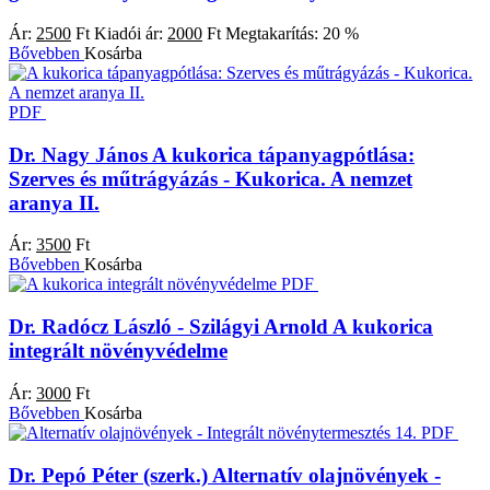
Ár:
2500
Ft
Kiadói ár:
2000
Ft
Megtakarítás:
20 %
Bővebben
Kosárba
PDF
Dr. Nagy János
A kukorica tápanyagpótlása:
Szerves és műtrágyázás - Kukorica. A nemzet
aranya II.
Ár:
3500
Ft
Bővebben
Kosárba
PDF
Dr. Radócz László - Szilágyi Arnold
A kukorica
integrált növényvédelme
Ár:
3000
Ft
Bővebben
Kosárba
PDF
Dr. Pepó Péter (szerk.)
Alternatív olajnövények -