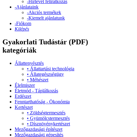
-
Hírlevél feliratkozás
-
Ajánlataink
-
Akciós termékek
-
Kiemelt ajánlatunk
-
Fiókom
Kilépés
Gyakorlati Tudástár (PDF)
kategóriák
Állattenyésztés
•
Állattartási technológia
•
Állategészségügy
•
Méhészet
Élelmiszer
Életmód - Táplálkozás
Erdészet
Fenntarthatóság - Ökonómia
Kertészet
•
Zöldségtermesztés
•
Gyümölcstermesztés
•
Dísznövénykertészet
Mezőgazdasági építészet
Mezőgazdasági gépesítés