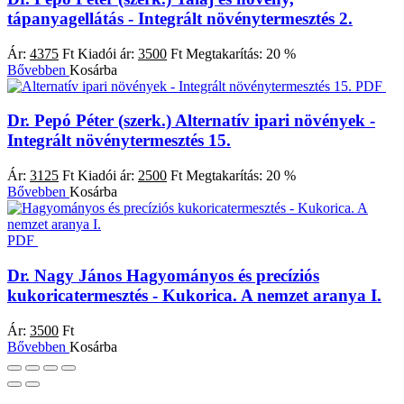
tápanyagellátás - Integrált növénytermesztés 2.
Ár:
4375
Ft
Kiadói ár:
3500
Ft
Megtakarítás:
20 %
Bővebben
Kosárba
PDF
Dr. Pepó Péter (szerk.)
Alternatív ipari növények -
Integrált növénytermesztés 15.
Ár:
3125
Ft
Kiadói ár:
2500
Ft
Megtakarítás:
20 %
Bővebben
Kosárba
PDF
Dr. Nagy János
Hagyományos és precíziós
kukoricatermesztés - Kukorica. A nemzet aranya I.
Ár:
3500
Ft
Bővebben
Kosárba