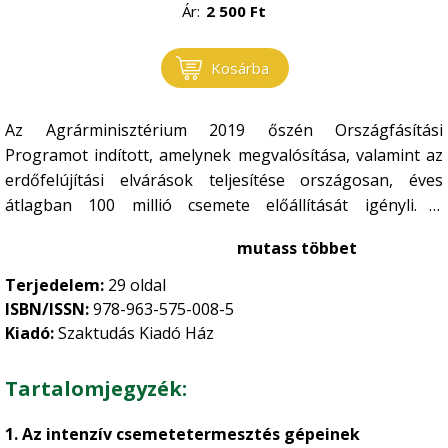
Ár:
2 500
Ft
Kosárba
Az Agrárminisztérium 2019 őszén Országfásítási
Programot indított, amelynek megvalósítása, valamint az
erdőfelújítási elvárások teljesítése országosan, éves
átlagban 100 millió csemete előállítását igényli. A
szükséges mennyiségű és minőségű szaporítóanyag kb.
mutass többet
10%-át állítjuk elő az intenzív csemetetermesztési
technológiákra alapozva. Az erdészeti csemetetermesztés
Terjedelem:
29 oldal
megfelelő színvonalú gépesítési hátterének biztosítása
ISBN/ISSN:
978-963-575-008-5
érdekében az
Agrárminisztérium 2020 őszén
Kiadó:
Szaktudás Kiadó Ház
gépesítés-fejlesztést támogató pályázatot indított,
VP2-4.1.3.7-20 jelzettel, „Csemetekertek gépbeszerzése”
Tartalomjegyzék:
címmel (beadható 2021. július 20-ig). E pályázat az intenzív
csemetetermesztés gépei közül az alábbiakat támogatja:
1. Az intenzív csemetetermesztés gépeinek