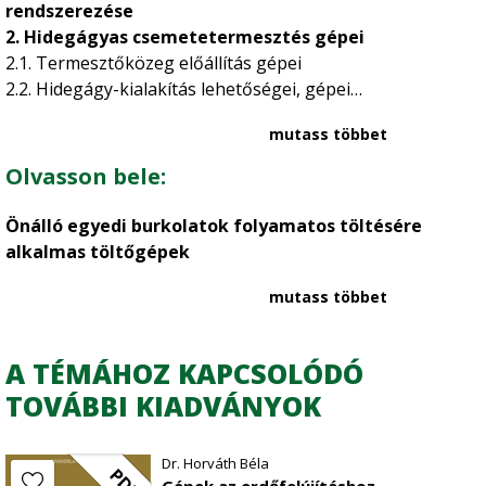
hidegágyas csemetetermesztés gépei; burkolt gyökérzetű
rendszerezése
csemetetermesztés gépei; síkfólia fektetők. A jelen 28
2. Hidegágyas csemetetermesztés gépei
oldalas, 48 színes képet és ábrát tartalmazó összeállítás
2.1. Termesztőközeg előállítás gépei
az e pályázat keretében gépbeszerzést tervezőknek is
2.2. Hidegágy-kialakítás lehetőségei, gépei
2.3. A hidegágy talaj-előkészítésének gépei
hasznos információkat szolgáltat.
mutass többet
2.4. Vetés gépei
2.5. Öntözés gépei
Olvasson bele:
2.6. Ápolás gépei
2.7. Kiemelés, kezelés, vermelés gépei
Önálló egyedi burkolatok folyamatos töltésére
3. Burkolt gyökérzetű csemetetermesztés gépei
alkalmas töltőgépek
3.1. Önálló egyedi burkolatok töltőgépei
3.2. Tömbösített egyedi burkolatok töltőgépei
mutass többet
3.3. Tekercses burkolatok töltőgépei
4. Termesztőberendezések
A TÉMÁHOZ KAPCSOLÓDÓ
Felhasznált irodalom
TOVÁBBI KIADVÁNYOK
Dr. Horváth Béla
PDF
Gépek az erdőfelújításhoz