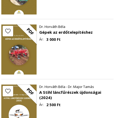
Dr. Horváth Béla
PDF
Gépek az erdőtelepítéshez
3 000
Ft
Ár:
Dr. Horváth Béla - Dr. Major Tamás
PDF
A Stihl láncfűrészek újdonságai
(2024)
2 500
Ft
Ár: