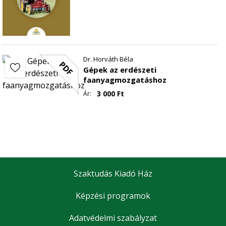
Dr. Horváth Béla
PDF
Gépek az erdészeti
faanyagmozgatáshoz
3 000
Ft
Ár:
Szaktudás Kiadó Ház
Képzési programok
Adatvédelmi szabályzat