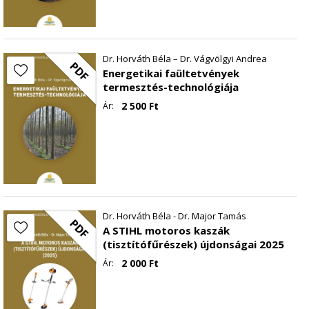
Dr. Horváth Béla – Dr. Vágvölgyi Andrea
PDF
Energetikai faültetvények
termesztés-technológiája
2 500
Ft
Ár:
Dr. Horváth Béla - Dr. Major Tamás
PDF
A STIHL motoros kaszák
(tisztítófűrészek) újdonságai 2025
2 000
Ft
Ár: