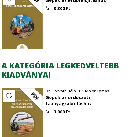
3 300
Ft
Ár:
A KATEGÓRIA LEGKEDVELTEBB
KIADVÁNYAI
Dr. Horváth Béla - Dr. Major Tamás
PDF
Gépek az erdészeti
faanyagrakodáshoz
3 000
Ft
Ár: