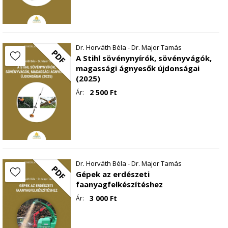
Dr. Horváth Béla - Dr. Major Tamás
PDF
A Stihl sövénynyírók, sövényvágók,
magassági ágnyesők újdonságai
(2025)
2 500
Ft
Ár:
Dr. Horváth Béla - Dr. Major Tamás
PDF
Gépek az erdészeti
faanyagfelkészítéshez
3 000
Ft
Ár: