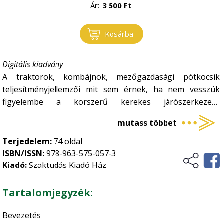
Ár:
3 500
Ft
Kosárba
Digitális kiadvány
A traktorok, kombájnok, mezőgazdasági pótkocsik
teljesítményjellemzői mit sem érnek, ha nem vesszük
figyelembe a korszerű kerekes járószerkezetű
mezőgazdasági erő- és munkagépek, járművek fontos
mutass többet
szerkezeti elemét, a fúvott gumiabroncsokat. Különösen a
traktoroknál és a magajáró betakarítógépeknél jelentős a
Terjedelem:
74 oldal
szerepük, mivel a motorteljesítmény a hajtott kerekekre
ISBN/ISSN:
978-963-575-057-3
szerelt gumiabroncsokon keresztül alakul át vonóerővé.
Kiadó:
Szaktudás Kiadó Ház
Emellett fontos a nagy teherbíró képesség, a talaj
védelme, azaz a káros talajtömörödés elkerülése, és
Tartalomjegyzék:
szilárd burkolatú úton a minél nagyobb sebességgel
történő közlekedés lehetősége. A kiadvány a
Bevezetés