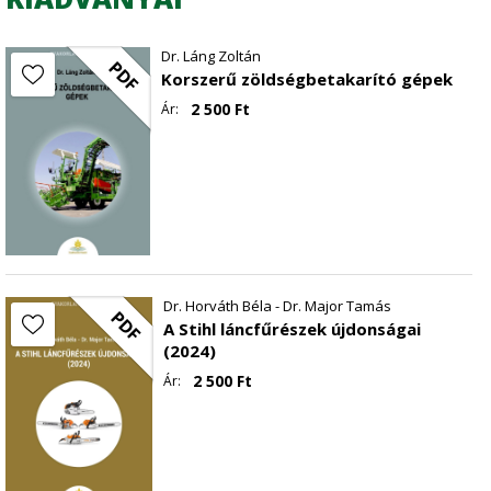
Gumiabroncs v/s gumiheveder
Dr. Láng Zoltán
PDF
Korszerű zöldségbetakarító gépek
2 500
Ft
Ár:
Dr. Horváth Béla - Dr. Major Tamás
PDF
A Stihl láncfűrészek újdonságai
(2024)
2 500
Ft
Ár: