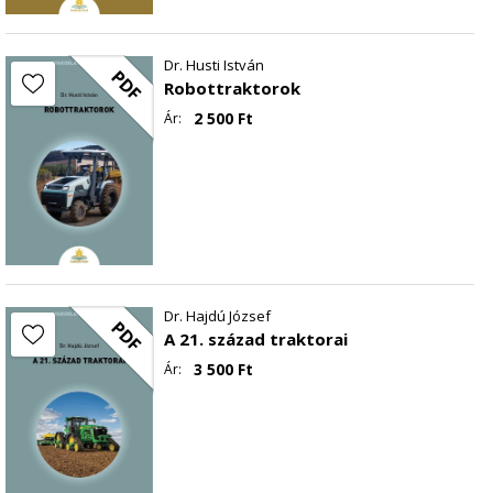
Dr. Husti István
PDF
Robottraktorok
2 500
Ft
Ár:
Dr. Hajdú József
PDF
A 21. század traktorai
3 500
Ft
Ár: