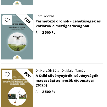
Borhi András
PDF
Permetező drónok - Lehetőségek és
korlátok a mezőgazdaságban
2 500
Ft
Ár:
Dr. Horváth Béla - Dr. Major Tamás
PDF
A Stihl sövénynyírók, sövényvágók,
magassági ágnyesők újdonságai
(2025)
2 500
Ft
Ár: