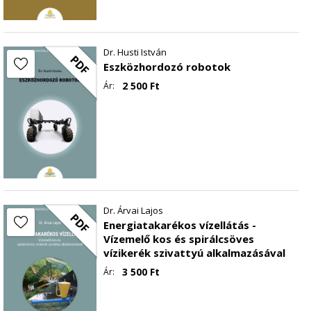
Dr. Husti István
PDF
Eszközhordozó robotok
2 500
Ft
Ár:
Dr. Árvai Lajos
PDF
Energiatakarékos vízellátás -
Vízemelő kos és spirálcsöves
vízikerék szivattyú alkalmazásával
3 500
Ft
Ár: