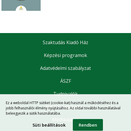
Szaktudás Kiadó Ház
Képzési programok
Adatvédelmi szabályzat
ÁSZF
Tudnivalók
Ez a weboldal HTTP sütiket (cookie-kat) használ a működéséhez és a
Szállítás és fizetés
jobb felhasználói élmény nyújtásához. Az oldal további használatával
beleegyezik a sütik használatába.
Médiaajánló
Süti beállítások
Rendben