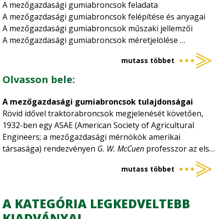
mezőgazdasági gépeken, pótkocsikon használatos
A mezőgazdasági gumiabroncsok feladata
gumiabroncsok alapvető szempontjait és ismereteit
A mezőgazdasági gumiabroncsok felépítése és anyagai
foglalja össze 74 oldalon, 13 táblázat és 82 színes ábra,
A mezőgazdasági gumiabroncsok műszaki jellemzői
kép segítségével.
A mezőgazdasági gumiabroncsok méretjelölése
A mezőgazdasági gumiabroncsok keréktárcsái
mutass többet
A mezőgazdasági gumiabroncsok tulajdonságai
A vonóerő kialakulása a gumiabroncsos kerekű
Olvasson bele:
erőgépeknél
A gumiabroncsozású kerekek talajtömörítő hatása
A mezőgazdasági gumiabroncsok tulajdonságai
Talajkímélés korszerű mezőgazdasági gumiabroncsokkal
Rövid idővel traktorabroncsok megjelenését követően,
Központi belsőlevegőnyomás-szabályozó berendezések
1932-ben egy ASAE (American Society of Agricultural
A mezőgazdasági gumiabroncsok fejlesztése
Engineers; a mezőgazdasági mérnökök amerikai
A mezőgazdasági gumiabroncsok vizsgálata
társasága) rendezvényen
G. W. McCuen
professzor az első
A mezőgazdasági gumiabroncsok alkalmazástechnikája
Firestone gumiabroncs kipróbálásának tapasztalatairól a
Korszerű mezőgazdasági gumiabroncsok
mutass többet
következő, ma is érvényes megállapításokat tette:
Az újabb fejlesztésű mezőgazdasági gumiabroncsok
Új profilmintázatú mezőgazdasági gumiabroncsok
A KATEGÓRIA LEGKEDVELTEBB
„Okos” mezőgazdasági gumiabroncsok
KIADVÁNYAI
A jövő mezőgazdasági gumiabroncsai