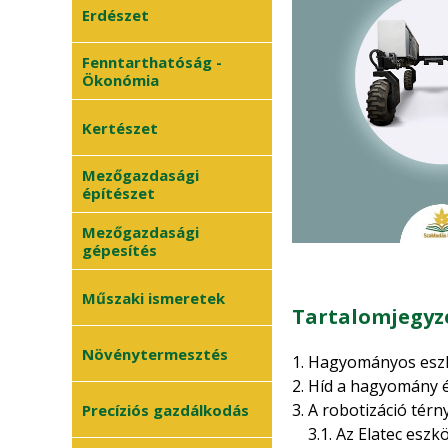
Erdészet
Fenntarthatóság -
Ökonómia
Kertészet
Mezőgazdasági
Zöldségtermesztés
•
építészet
Gyümölcstermesztés
•
Mezőgazdasági
gépesítés
Dísznövénykertészet
•
Műszaki ismeretek
Tartalomjegyz
Növénytermesztés
1. Hagyományos es
2. Híd a hagyomány 
Növényvédelem
3. A robotizáció tér
Precíziós gazdálkodás
•
3.1. Az Elatec eszkö
Szántóföldi