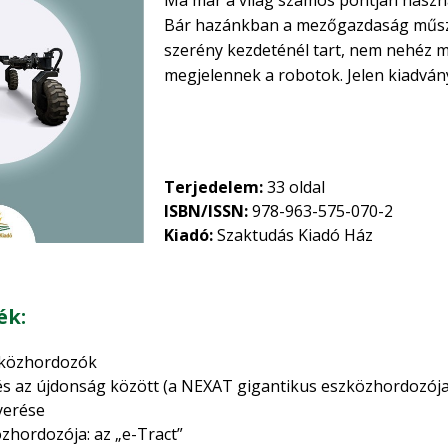
Ma már a világ számos pontján haszn
Bár hazánkban a mezőgazdaság műszak
szerény kezdeténél tart, nem nehéz m
megjelennek a robotok. Jelen kiadvá
alkalmazásukat, az eszközhordozó ro
érdekelnek a mezőgazdálkodás korsze
robotok alkalmazásának lehetőségei, 
be az eszközhordozó robotok néhány 
Terjedelem:
33 oldal
ismereteket, de megvilágítjuk ezek 
ISBN/ISSN:
978-963-575-070-2
erőgépek alkalmazásához képest.
Kiadó:
Szaktudás Kiadó Ház
ék:
zközhordozók
és az újdonság között (a NEXAT gigantikus eszközhordozója
nyerése
zhordozója: az „e-Tract”