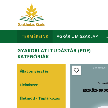
TERMÉKEINK
AGRÁRIUM SZAKLAP
GYAKORLATI TUDÁSTÁR (PDF)
KATEGÓRIÁK
Állattenyésztés
Állattartási
Élelmiszer
•
technológia
Állategészségügy
•
Életmód - Táplálkozás
Méhészet
•