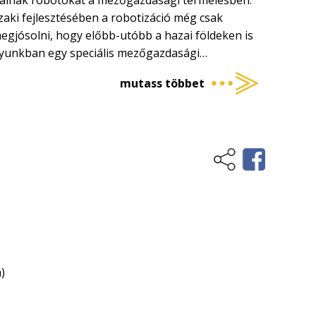
álnak robotokat a mezőgazdasági termelésben.
i fejlesztésében a robotizáció még csak
egjósolni, hogy előbb-utóbb a hazai földeken is
nyunkban egy speciális mezőgazdasági
botokat ismertetjük. Mindazok számára, akiket
mutass többet
rűsítési megoldásai és az eszközhordozó
33 oldalon, 45 színes kép segítségével mutatjuk
ismert típusát és a használatukhoz kapcsolódó
különbségét is a hagyományos mezőgazdasági
)