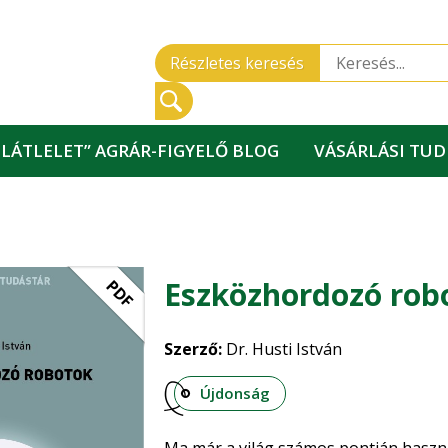
Részletes keresés
„LÁTLELET” AGRÁR-FIGYELŐ BLOG
VÁSÁRLÁSI TU
Eszközhordozó rob
PDF
Szerző:
Dr. Husti István
Újdonság