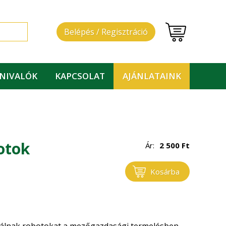
Belépés / Regisztráció
DNIVALÓK
KAPCSOLAT
AJÁNLATAINK
otok
Ár:
2 500
Ft
Kosárba