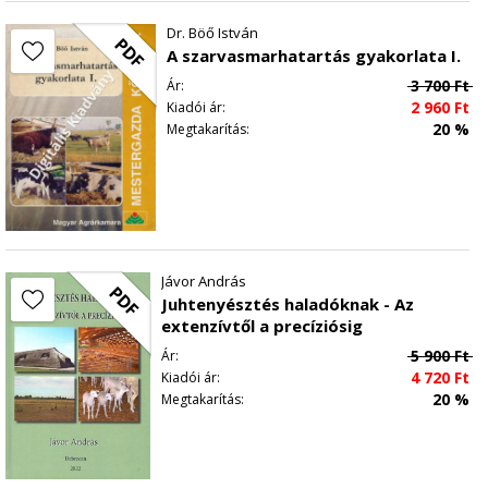
A FEJ ÉS A NYAK ÁTMENETÉNEK TÁJÉKAI
Dr. Böő István
A NYAK TÉNYLEGES TÁJÉKAI
PDF
A szarvasmarhatartás gyakorlata I.
A TÖRZS TÁJÉKAI
3 700
Ft
Ár:
A MELLKAS TÁJÉKAI
2 960
Ft
Kiadói ár:
A HAS TÁJÉKAI
20 %
Megtakarítás:
A MEDENCE TÁJÉKAI
A VÉGTAGOK TÁJÉKAI
AZ ELÜLSŐ VÉGTAG TÁJÉKAI
A HÁTULSÓ VÉGTAG TÁJÉKAI
A HÁZIMADARAK TESTTÁJAI
A FEJ TÁJÉKAI
Jávor András
PDF
A NYAK TÁJÉKAI
Juhtenyésztés haladóknak - Az
extenzívtől a precíziósig
A TÖRZS TÁJÉKAI
A FAROK TÁJÉKAI
5 900
Ft
Ár:
4 720
Ft
Kiadói ár:
A VÉGTAGOK TÁJÉKAI
20 %
Megtakarítás:
TUDÁSPRÓBA
MEGOLDÁS
A MOZGÁSSZERVEK RENDSZERE
ÁLTALÁNOS CSONTTAN