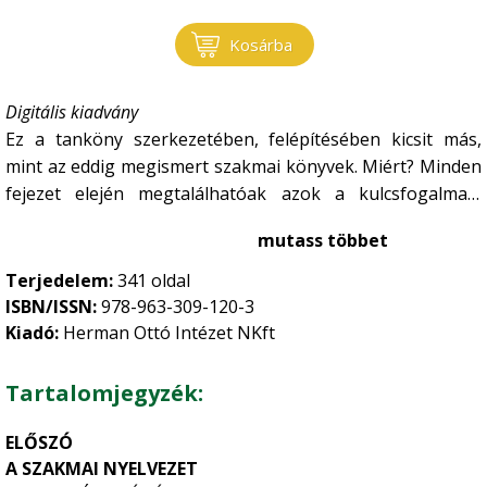
Kosárba
Digitális kiadvány
Ez a tanköny szerkezetében, felépítésében kicsit más,
mint az eddig megismert szakmai könyvek. Miért? Minden
fejezet elején megtalálhatóak azok a kulcsfogalmak,
amelyek hangsúlyosan rámutatnak a legfontosabb
mutass többet
szakmai fogalmakra, melyek ismerete elengedhetetlen.
Ezt a „Miért kell ismerni…?” című rész követi, ami az adott
Terjedelem:
341 oldal
fejezet szakmai anyagának a gyakorlati élethelyzetekben
ISBN/ISSN:
978-963-309-120-3
való hasznosíthatóságát és a társtudományokkal való
Kiadó:
Herman Ottó Intézet NKft
kapcsolatát mutatja be. A szakmai tartalmat, melyet sok
színes ábra tesz könnyebben tanulhatóvá,
Tartalomjegyzék:
elképzelhetővé, a „Tudod-e?” című táblázat követi,
melyben egy-egy tudományos vagy gyakorlati
ELŐSZÓ
érdekességre kaphat választ. A fejezetek végén
A SZAKMAI NYELVEZET