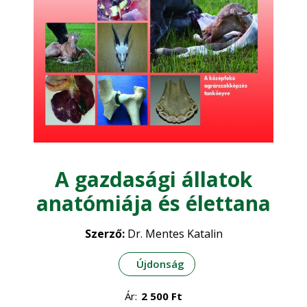
Kertészet - zöldség, gyümölcs
Mezőgazdasági gépesítés
Mezőgazdasági technológia
Növénytermesztés
A gazdasági állatok
Gyógynövények
Szakmák
•
anatómiája és élettana
Növényvédelem
•
Szőlészet - Borászat
Szerző:
Dr. Mentes Katalin
Öntözés
•
Szántóföldi növények
•
Újdonság
Vadászat
Ár:
2 500
Ft