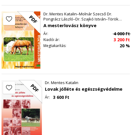
TUDÁSPRÓBA
MEGOLDÁS
Dr. Mentes Katalin–Molnár Szecső Dr.
AZ EMÉSZTŐKÉSZÜLÉK
PDF
Pongrácz László–Dr. Szajkó István–Török
AZ EMÉSZTŐCSŐ
Miklós
A mesterlovász könyve
AZ ELŐBÉL
4 000
Ft
Ár:
A SZÁJÜREG
3 200
Ft
Kiadói ár:
A GARAT
20 %
Megtakarítás:
A NYELŐCSŐ
A GYOMOR
A KÖZÉPBÉL
AZ UTÓBÉL
A JÁRULÉKOS MIRIGYEK
Dr. Mentes Katalin
PDF
A SZÁJ MIRIGYEI
Lovak jólléte és egészségvédelme
KÖZÉPBÉL MIRIGYEI
3 600
Ft
Ár:
A MÁJ
A HASNYÁLMIRIGY
A BAROMFI EMÉSZTŐKÉSZÜLÉKE
TUDÁSPRÓBA
MEGOLDÁSOK