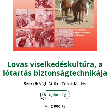
Kertészet - zöldség, gyümölcs
Mezőgazdasági gépesítés
Mezőgazdasági technológia
Növénytermesztés
Lovas viselkedéskultúra, a
Szántóföldi növények
Szakmák
•
lótartás biztonságtechnikája
Gyógynövények
•
Szőlészet - Borászat
Szerző:
Vígh Attila - Török Miklós
Növényvédelem
•
Öntözés
•
Újdonság
Vadászat
Ár:
2 800
Ft