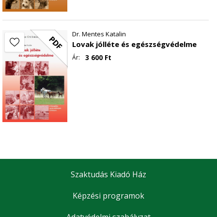
Dr. Mentes Katalin
PDF
Lovak jólléte és egészségvédelme
3 600
Ft
Ár:
Szaktudás Kiadó Ház
Képzési programok