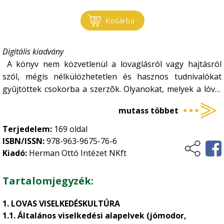
Kosárba
Digitális kiadvány
A könyv nem közvetlenül a lovaglásról vagy hajtásról
szól, mégis nélkülözhetetlen és hasznos tudnivalókat
gyûjtöttek csokorba a szerzõk. Olyanokat, melyek a lóval
történõ foglalatoskodás közben hozzájárulnak úgy a
mutass többet
lovasember, mint a ló biztonságához, egészségéhez és jó
közérzetéhez, derûs hangulatához, valamint a környezet
Terjedelem:
169 oldal
védelméhez.
ISBN/ISSN:
978-963-9675-76-6
Kiadó:
Herman Ottó Intézet NKft
Tartalomjegyzék:
1. LOVAS VISELKEDÉSKULTÚRA
1.1. Általános viselkedési alapelvek (jómodor,