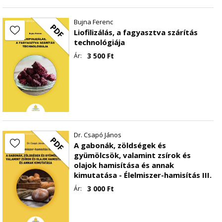
Bujna Ferenc
PDF
Liofilizálás, a fagyasztva szárítás
technológiája
3 500
Ft
Ár:
Dr. Csapó János
PDF
A gabonák, zöldségek és
gyümölcsök, valamint zsírok és
olajok hamisítása és annak
kimutatása - Élelmiszer-hamisítás III.
3 000
Ft
Ár: