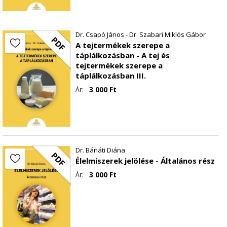
Dr. Csapó János - Dr. Szabari Miklós Gábor
PDF
A tejtermékek szerepe a
táplálkozásban - A tej és
tejtermékek szerepe a
táplálkozásban III.
3 000
Ft
Ár:
Dr. Bánáti Diána
PDF
Élelmiszerek jelölése - Általános rész
3 000
Ft
Ár: