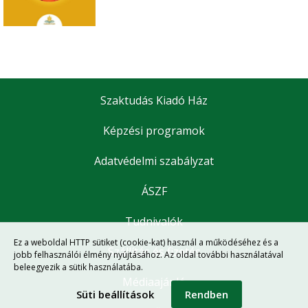
Szaktudás Kiadó Ház
Képzési programok
Adatvédelmi szabályzat
ÁSZF
Tudnivalók
Ez a weboldal HTTP sütiket (cookie-kat) használ a működéséhez és a
Szállítás és fizetés
jobb felhasználói élmény nyújtásához. Az oldal további használatával
beleegyezik a sütik használatába.
Médiaajánló
Süti beállítások
Rendben