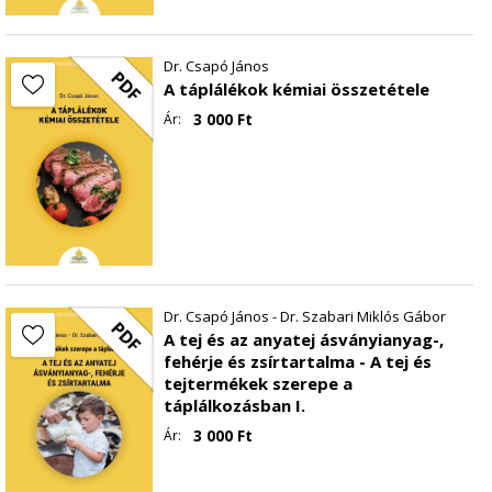
Dr. Csapó János
PDF
A táplálékok kémiai összetétele
3 000
Ft
Ár:
Dr. Csapó János - Dr. Szabari Miklós Gábor
PDF
A tej és az anyatej ásványianyag-,
fehérje és zsírtartalma - A tej és
tejtermékek szerepe a
táplálkozásban I.
3 000
Ft
Ár: