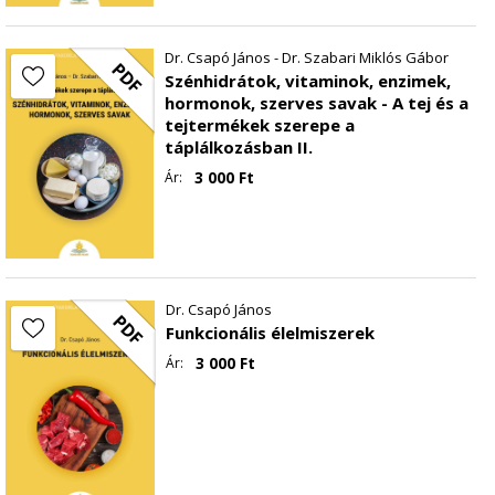
Dr. Csapó János - Dr. Szabari Miklós Gábor
PDF
Szénhidrátok, vitaminok, enzimek,
hormonok, szerves savak - A tej és a
tejtermékek szerepe a
táplálkozásban II.
3 000
Ft
Ár:
Dr. Csapó János
PDF
Funkcionális élelmiszerek
3 000
Ft
Ár: