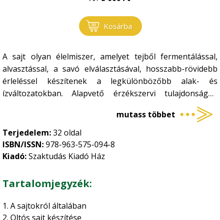
Kosárba
A sajt olyan élelmiszer, amelyet tejből fermentálással,
alvasztással, a savó elválasztásával, hosszabb-rövidebb
érleléssel készítenek a legkülönbözőbb alak- és
ízváltozatokban. Alapvető érzékszervi tulajdonságait
figyelembe véve két fő változatot célszerű
mutass többet
megkülönböztetni, az oltós és tejsavas alvasztású
sajtokat. Első esetében a tejet oltóenzimmel alvasztjuk
Terjedelem:
32 oldal
meg, az így kapott alvadék íze édes, mint a tejé. Tejsavas
ISBN/ISSN:
978-963-575-094-8
alvasztású sajtoknál pedig tejsavbaktériumokat
Kiadó:
Szaktudás Kiadó Ház
tartalmazó kultúrát használunk, ennek a terméknek az íze
kellemesen savanyú. Hazánkban a legkedveltebb ilyen sajt
Tartalomjegyzék:
a rögös állományú túró. Kiadványunkból megismerhető
mindkét eljárás, akár házi fogyasztásra, akár
1. A sajtokról általában
értékesítésre készítünk sajtokat, amely utóbbi esetben a
2. Oltós sajt készítése