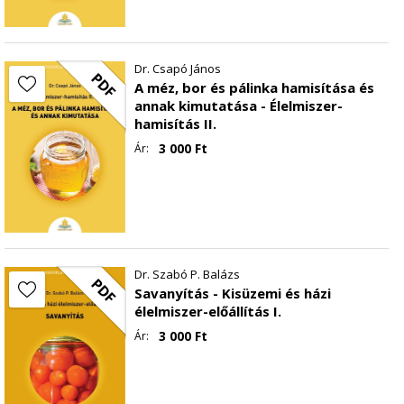
Dr. Csapó János
PDF
A méz, bor és pálinka hamisítása és
annak kimutatása - Élelmiszer-
hamisítás II.
3 000
Ft
Ár:
Dr. Szabó P. Balázs
PDF
Savanyítás - Kisüzemi és házi
élelmiszer-előállítás I.
3 000
Ft
Ár: