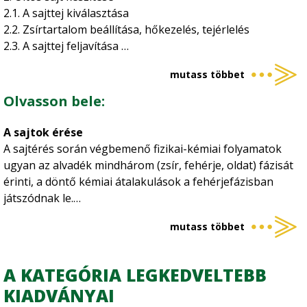
víztartalmat és a zsírtartalmat illetően szükséges ismerni
2.1. A sajttej kiválasztása
és betartani a Magyar Élelmiszerkönyv előírásait.
2.2. Zsírtartalom beállítása, hőkezelés, tejérlelés
2.3. A sajttej feljavítása
2.4. A tej alvasztása
mutass többet
2.5. Az alvadék kidolgozása
Az elősajtolás
Olvasson bele:
Az utómelegítés
Utósajtolás és alvadékmosás
A sajtok érése
2.6. Az alvadék formázása
A sajtérés során végbemenő fizikai-kémiai folyamatok
A röglyukas sajtok alvadékának formázása
ugyan az alvadék mindhárom (zsír, fehérje, oldat) fázisát
Erjedési lyukas és zárt tésztájú sajtok formázása
érinti, a döntő kémiai átalakulások a fehérjefázisban
A hevített alvadék formázása
játszódnak le.
2.7. A sajtok préselése
A fehérjefázis változása a sajtérés során
2.8. A sajtok sózása
mutass többet
Az enzimek hatására a gélszerkezetbe beépült
A sajtok sózása sólében
kazeinláncok a fehérjebontó enzimek hatására bomlanak.
A száraz sózás
A hasadás a peptidkötéseknél következik be, így a
A KATEGÓRIA LEGKEDVELTEBB
2.9. A sajtok érése
fehérjéből peptonok, polipeptidek, majd peptidek
KIADVÁNYAI
A fehérjefázis változása a sajtérés során
keletkeznek, amelyek tovább bomolhatnak