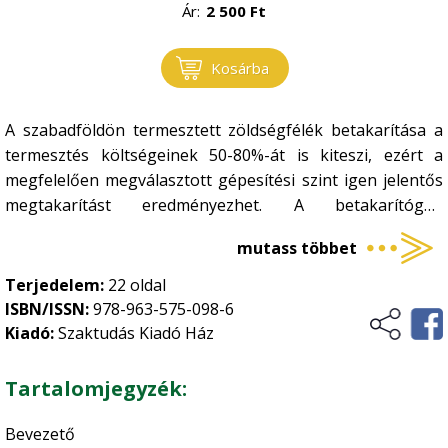
Ár:
2 500
Ft
Kosárba
A szabadföldön termesztett zöldségfélék betakarítása a
termesztés költségeinek 50-80%-át is kiteszi, ezért a
megfelelően megválasztott gépesítési szint igen jelentős
megtakarítást eredményezhet. A betakarítógép
alkalmazása azonban
–
amellett, hogy sokszorosan
mutass többet
túlszárnyalja az ember szedési kapacitását
–
nagy
költségigényű, jelentős veszteséggel és rosszabb
Terjedelem:
22 oldal
munkaminőséggel jár együtt. Az alábbiakban a
ISBN/ISSN:
978-963-575-098-6
legfontosabb zöldségnövényeink – paradicsom, zöldbab,
Kiadó:
Szaktudás Kiadó Ház
zöldborsó, káposztafélék, gyökérzöldségek,
vöröshagyma, uborka, paprika és burgonya –
Tartalomjegyzék:
betakarítógépeinek legújabb változatairól adunk
áttekintést.
Bevezető