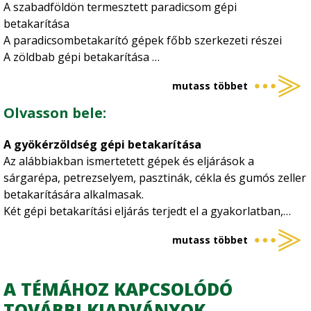
A szabadföldön termesztett paradicsom gépi
betakarítása
A paradicsombetakarító gépek főbb szerkezeti részei
A zöldbab gépi betakarítása
A zöldbab-betakarító gépek főbb szerkezeti részei
mutass többet
A zöldborsó gépi betakarítása
A zöldborsó-betakarító gépek fő szerkezeti elemei
Olvasson bele:
A káposztafélék gépi betakarítása
A vágó rendszerű káposztabetakarító gép
A gyökérzöldség gépi betakarítása
A nyűvő rendszerű betakarítógépek
Az alábbiakban ismertetett gépek és eljárások a
A gyökérzöldség gépi betakarítása
sárgarépa, petrezselyem, pasztinák, cékla és gumós zeller
Vöröshagyma-betakarítás gépei
betakarítására alkalmasak.
Paprikabetakarító gépek
Két gépi betakarítási eljárás terjedt el a gyakorlatban,
Uborkabetakarító gépek
úgymint
Burgonyabetakarítás gépei
mutass többet
- az ásó és
Univerzális zöldségbetakarító gépek
- a nyűvő rendszerű
Az ásó rendszer
a burgonyabetakarításnál alkalmazott
A TÉMÁHOZ KAPCSOLÓDÓ
eljárást követi. Elsőként az állomány szártalanítása
TOVÁBBI KIADVÁNYOK
történik meg. E célra lengőkéses szárzúzók vagy