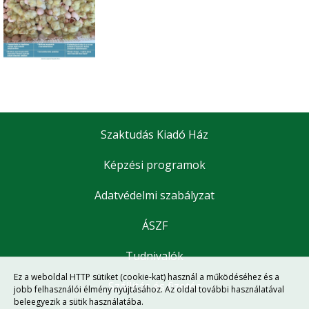
Szaktudás Kiadó Ház
Képzési programok
Adatvédelmi szabályzat
ÁSZF
Tudnivalók
Ez a weboldal HTTP sütiket (cookie-kat) használ a működéséhez és a
Szállítás és fizetés
jobb felhasználói élmény nyújtásához. Az oldal további használatával
beleegyezik a sütik használatába.