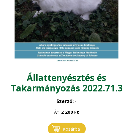
Kertgazdaság
Magyar Állatorvosok Lapja
Növénytermelés
Állattenyésztés és
Takarmányozás 2022.71.3
Szerző:
-
Ár:
2 200
Ft
Kosárba