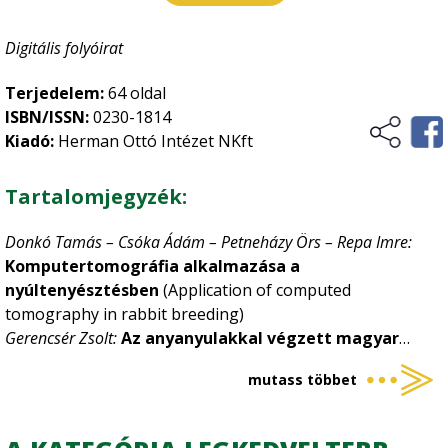
Digitális folyóirat
Terjedelem:
64 oldal
ISBN/ISSN:
0230-1814
Kiadó:
Herman Ottó Intézet NKft
Tartalomjegyzék:
Donkó Tamás – Csóka Ádám – Petneházy Örs – Repa Imre:
Komputertomográfia alkalmazása a
nyúltenyésztésben
(Application of computed
tomography in rabbit breeding)
Gerencsér Zsolt:
Az anyanyulakkal végzett magyar
kutatások főbb eredményei
(Main results of the
mutass többet
examinations carried out with rabbit dose in Hungary)
Matics Zsolt:
Növendéknyulakkal végzett kutatások
Kaposváron az elmúlt tíz évben
(Examinations carried