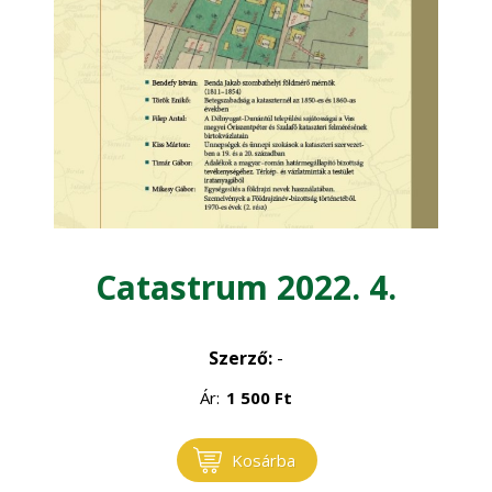
Kertgazdaság
Magyar Állatorvosok Lapja
Növénytermelés
Catastrum 2022. 4.
Szerző:
-
Ár:
1 500
Ft
Kosárba