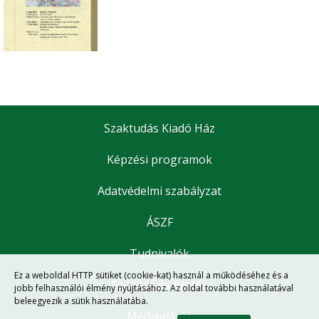
Szaktudás Kiadó Ház
Képzési programok
Adatvédelmi szabályzat
ÁSZF
Tudnivalók
Ez a weboldal HTTP sütiket (cookie-kat) használ a működéséhez és a
Szállítás és fizetés
jobb felhasználói élmény nyújtásához. Az oldal további használatával
beleegyezik a sütik használatába.
Médiaajánló