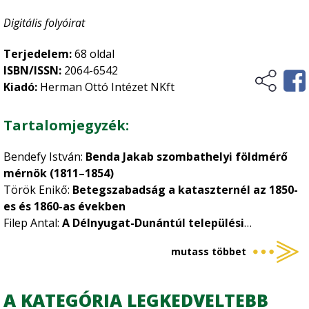
Digitális folyóirat
Terjedelem:
68 oldal
ISBN/ISSN:
2064-6542
Kiadó:
Herman Ottó Intézet NKft
Tartalomjegyzék:
Bendefy István:
Benda Jakab szombathelyi földmérő
mérnök (1811–1854)
Török Enikő:
Betegszabadság a kataszternél az 1850-
es és 1860-as években
Filep Antal:
A Délnyugat-Dunántúl települési
sajátosságai a Vas megyei Őriszentpéter és Szalafő
mutass többet
kataszteri felmérésének birtokvázlatain
Kiss Márton:
Ünnepségek és ünnepi szokások a
kataszteri szervezetben a 19. és a 20. században
A KATEGÓRIA LEGKEDVELTEBB
Timár Gábor:
Adalékok a magyar–román