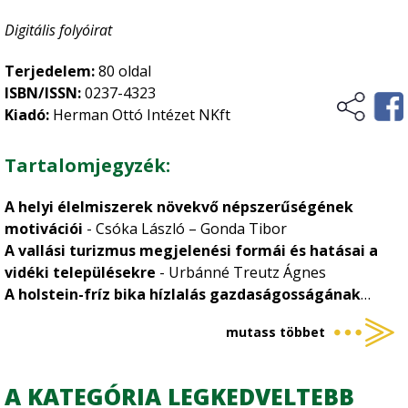
Digitális folyóirat
Terjedelem:
80 oldal
ISBN/ISSN:
0237-4323
Kiadó:
Herman Ottó Intézet NKft
Tartalomjegyzék:
A helyi élelmiszerek növekvő népszerűségének
motivációi
- Csóka László – Gonda Tibor
A vallási turizmus megjelenési formái és hatásai a
vidéki településekre
- Urbánné Treutz Ágnes
A holstein-fríz bika hízlalás gazdaságosságának
vizsgálata egy Csongrád-Csanád vármegyei családi
mutass többet
gazdaságban
- Kiss Gábor – Horváth József
Őszi káposztarepce precíziós technológiai
termesztésének ökonómiai elemzése
- Ferencz Árpád
A KATEGÓRIA LEGKEDVELTEBB
– Komarek Levente – Csiba Anita – Bodrogi Zoltán