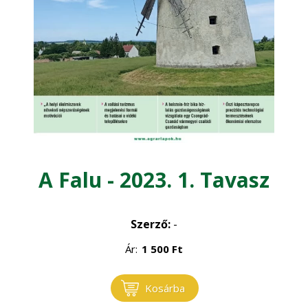
Kertgazdaság
Magyar Állatorvosok Lapja
Növénytermelés
A Falu - 2023. 1. Tavasz
Szerző:
-
Ár:
1 500
Ft
Kosárba