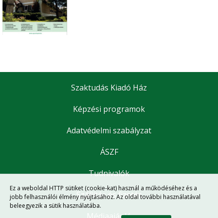
Szaktudás Kiadó Ház
Képzési programok
Adatvédelmi szabályzat
ÁSZF
Tudnivalók
Ez a weboldal HTTP sütiket (cookie-kat) használ a működéséhez és a
Szállítás és fizetés
jobb felhasználói élmény nyújtásához. Az oldal további használatával
beleegyezik a sütik használatába.
Médiaajánló