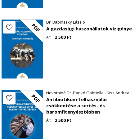
Dr. Babinszky László
PDF
A gazdasági haszonállatok vízigénye
2 500
Ft
Ár:
Novotniné Dr. Dankó Gabriella - Kiss Andrea
PDF
Antibiotikum-felhasználás
csökkentése a sertés- és
baromfitenyésztésben
2 500
Ft
Ár: