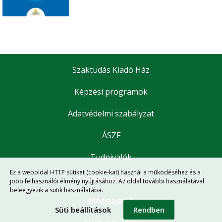
Szaktudás Kiadó Ház
Képzési programok
Adatvédelmi szabályzat
ÁSZF
Tudnivalók
Ez a weboldal HTTP sütiket (cookie-kat) használ a működéséhez és a
Szállítás és fizetés
jobb felhasználói élmény nyújtásához. Az oldal további használatával
beleegyezik a sütik használatába.
Médiaajánló
Süti beállítások
Rendben