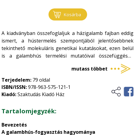
Szántóföldi növénytermesztés
•
Szőlészet - Borászat
Kosárba
Vadgazdálkodás - Vadászat
A kiadványban összefoglaljuk a házigalamb fajban eddig
ismert, a hústermelés szempontjából jelentősebbnek
tekinthető molekuláris genetikai kutatásokat, ezen belül
is a galambhús termelési mutatóival összefüggésbe
hozható génpolimorfizmusokra vonatkozó eddigi
mutass többet
eredményeket. Bemutatjuk a pecsenyegalamb
előállításban korábban szerepet játszó, illetve elsősorban
Terjedelem:
79 oldal
keresztezési partnerként a jövőben is alkalmazható
ISBN/ISSN:
978-963-575-121-1
galambfajtákat is, illetve azokat a korszerű hibrideket,
Kiadó:
Szaktudás Kiadó Ház
melyek ma meghatározzák az ágazatot. A takarmányozás
területe szintén kulcskérdés, mert közvetlen és jelentős
Tartalomjegyzék:
hatást gyakorol a termékelőállítás gazdaságosságára és a
termékminőségre is, eredményei feltétlenül alkalmazni
Bevezetés
szükséges a magyar húsgalamb ágazatnak is, ha
A galambhús-fogyasztás hagyománya