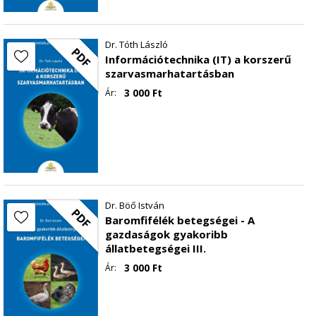
Dr. Tóth László
PDF
Információtechnika (IT) a korszerű
szarvasmarhatartásban
3 000
Ft
Ár:
Dr. Böő István
PDF
Baromfifélék betegségei - A
gazdaságok gyakoribb
állatbetegségei III.
3 000
Ft
Ár: