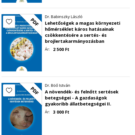
Dr. Babinszky László
PDF
Lehetőségek a magas környezeti
hőmérséklet káros hatásainak
csökkentésére a sertés- és
brojlertakarmányozásban
2 500
Ft
Ár:
Dr. Böő István
PDF
A növendék- és felnőtt sertések
betegségei - A gazdaságok
gyakoribb állatbetegségei II.
3 000
Ft
Ár: