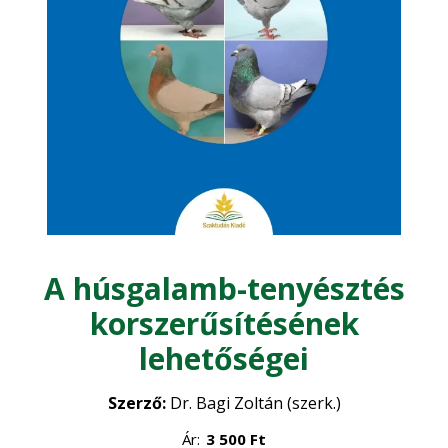
Erdészet
Fenntarthatóság - Ökonómia
Kertészet
Zöldségtermesztés
Mezőgazdasági építészet
•
Gyümölcstermesztés
•
Mezőgazdasági gépesítés
Dísznövénykertészet
•
A húsgalamb-tenyésztés
Műszaki ismeretek
korszerűsítésének
lehetőségei
Növénytermesztés
Szerző:
Dr. Bagi Zoltán (szerk.)
Növényvédelem
Precíziós gazdálkodás
•
Ár:
3 500
Ft