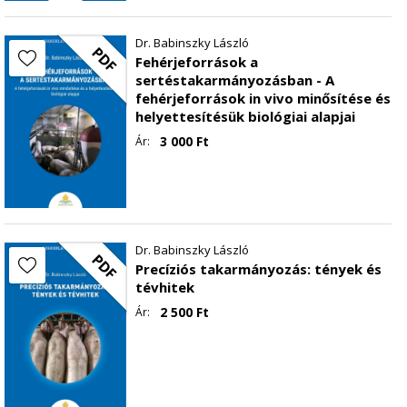
Dr. Babinszky László
PDF
Fehérjeforrások a
sertéstakarmányozásban - A
fehérjeforrások in vivo minősítése és
helyettesítésük biológiai alapjai
3 000
Ft
Ár:
Dr. Babinszky László
PDF
Precíziós takarmányozás: tények és
tévhitek
2 500
Ft
Ár: