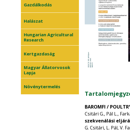
Gazdálkodás
Halászat
Hungarian Agricultural
Research
Kertgazdaság
Magyar Állatorvosok
Lapja
Növénytermelés
Tartalomjegyz
BAROMFI / POULTR
Csitári G., Pál L., Far
szekvenálási eljár
G. Csitári, L. Pál, V