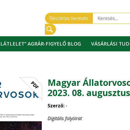
Részletes keresés
„LÁTLELET” AGRÁR-FIGYELŐ BLOG
VÁSÁRLÁSI TU
Magyar Állatorvos
PDF
2023. 08. augusztu
Szerző:
-
Digitális folyóirat