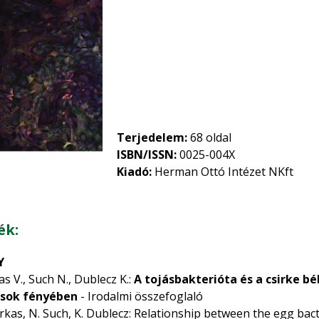
Terjedelem:
68 oldal
ISBN/ISSN:
0025-004X
Kiadó:
Herman Ottó Intézet NKft
ék:
Y
kas V., Such N., Dublecz K.:
A tojásbakterióta és a csirke b
ások fényében
- Irodalmi összefoglaló
. Farkas, N. Such, K. Dublecz: Relationship between the egg bac