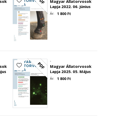
PDF
osok
Magyar Állatorvosok
Lapja 2022. 06. június
1 800
Ft
Ár:
-
PDF
osok
Magyar Állatorvosok
ájus
Lapja 2025. 05. Május
1 800
Ft
Ár: