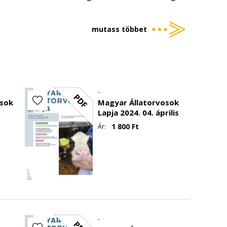
tainak in vivo hatékonysága brojlercsirke
mutass többet
tracts of propolis in broiler salmonellosis
seinek in vitro modellezési lehetőségei
-
-
 intestinal diseases in dogs - Literature review
PDF
osok
Magyar Állatorvosok
Lapja 2024. 04. április
i összefoglaló
1 800
Ft
Ár:
lóolajok antimikrobiális spektruma –
ssential oils – animal health aspects
-