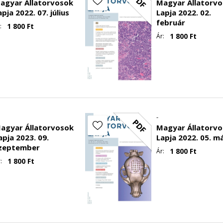
PDF
agyar Állatorvosok
Magyar Állatorv
apja 2022. 07. július
Lapja 2022. 02.
február
1 800
Ft
:
1 800
Ft
Ár:
-
PDF
agyar Állatorvosok
Magyar Állatorv
apja 2023. 09.
Lapja 2022. 05. m
zeptember
1 800
Ft
Ár:
1 800
Ft
: