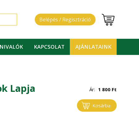
Belépés / Regisztráció
DNIVALÓK
KAPCSOLAT
AJÁNLATAINK
ok Lapja
Ár:
1 800
Ft
s
Kosárba