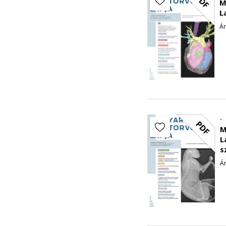
PDF
M
L
Ár
-
PDF
M
L
s
Ár