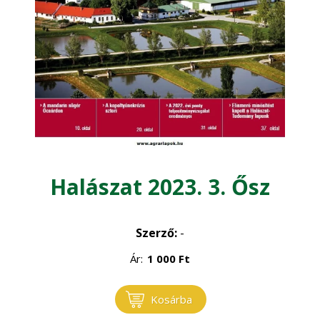
Kertgazdaság
Magyar Állatorvosok Lapja
Növénytermelés
Halászat 2023. 3. Ősz
Szerző:
-
Ár:
1 000
Ft
Kosárba