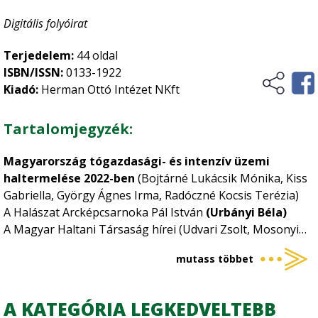
Digitális folyóirat
Terjedelem:
44 oldal
ISBN/ISSN:
0133-1922
Kiadó:
Herman Ottó Intézet NKft
Tartalomjegyzék:
Magyarország tógazdasági- és intenzív üzemi
haltermelése 2022-ben
(Bojtárné Lukácsik Mónika, Kiss
Gabriella, György Ágnes Irma, Radóczné Kocsis Terézia)
A Halászat Arcképcsarnoka Pál István
(Urbányi Béla)
A Magyar Haltani Társaság hírei (Udvari Zsolt, Mosonyi
Gábor, Dérer István, Harka Ákos, Nyeste Krisztián, Sólyom
mutass többet
Norbert, Juhász Máté, Sallai Zoltán, Halasi-Kovács Béla,
Sallai Márton) szerkeszti Harka Ákos
TUDOMÁNYOS KÖZLEMÉNYEK -
DOKTORI ÉRTEKEZÉSEK
A KATEGÓRIA LEGKEDVELTEBB
Az aflatoxin B1 embrionális fejlődésre és