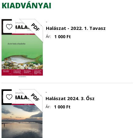
KIADVÁNYAI
veleszületett immunrendszerre gyakorolt hatásainak
vizsgálata zebradánión (Danio rerio)
(Ivánovics Bence)
-
PDF
Halászat - 2022. 1. Tavasz
1 000
Ft
Ár:
-
PDF
Halászat 2024. 3. Ősz
1 000
Ft
Ár: