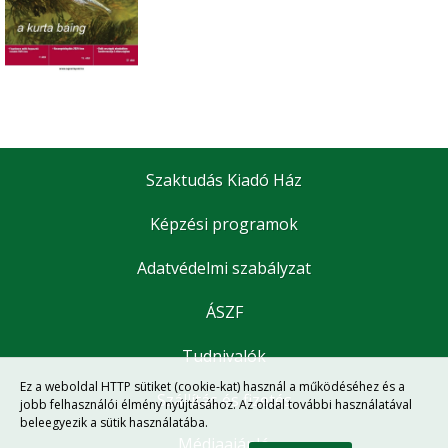
Szaktudás Kiadó Ház
Képzési programok
Adatvédelmi szabályzat
ÁSZF
Tudnivalók
Ez a weboldal HTTP sütiket (cookie-kat) használ a működéséhez és a
Szállítás és fizetés
jobb felhasználói élmény nyújtásához. Az oldal további használatával
beleegyezik a sütik használatába.
Médiaajánló