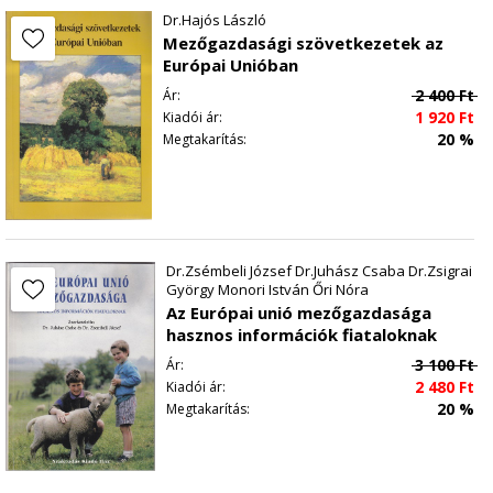
Dr.Hajós László
Mezőgazdasági szövetkezetek az
Európai Unióban
2 400
Ft
Ár:
1 920
Ft
Kiadói ár:
20 %
Megtakarítás:
Dr.Zsémbeli József Dr.Juhász Csaba Dr.Zsigrai
György Monori István Őri Nóra
Az Európai unió mezőgazdasága
hasznos információk fiataloknak
3 100
Ft
Ár:
2 480
Ft
Kiadói ár:
20 %
Megtakarítás: