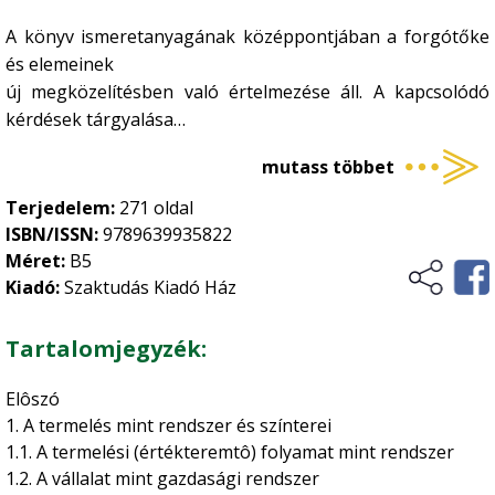
Gombatermesztés
Környezet, energia
•
A könyv ismeretanyagának középpontjában a forgótőke
Gombászkodás
•
és elemeinek
Környezetvédelem
Logisztika, raktározás
•
új megközelítésben való értelmezése áll. A kapcsolódó
Megújuló energia
kérdések tárgyalása
•
Növénytermesztés
rendszerszemléletű megközelítésben, a vállalati
Természetvédelem
•
mutass többet
gazdálkodás, a vállalat és környezete
rendszerébe ágyazva történik, a vállalati stratégiai
Zöldségtermesztés
Ökológiai gazdálkodás
•
Terjedelem:
271 oldal
integrált felfogásban
ISBN/ISSN:
9789639935822
Gyümölcstermesztés
•
való értelmezésének keretei között. Egyes kérdések
Méret:
B5
Történelem, kultúrtörténet
Általános növénytermesztés
•
tárgyalásánál – amelyeket
Kiadó:
Szaktudás Kiadó Ház
az új értelmezések nem módosítanak – csak utalás
Kertészet
•
Üzleti élet, marketing
történik a szakirodalomban
Tartalomjegyzék:
Növényvédelem
•
fellelhetô módszerekre, tervezési algoritmusokra.
Vidékfejlesztés
Szőlészet-borászat
•
Elôszó
1. A termelés mint rendszer és színterei
1.1. A termelési (értékteremtô) folyamat mint rendszer
1.2. A vállalat mint gazdasági rendszer