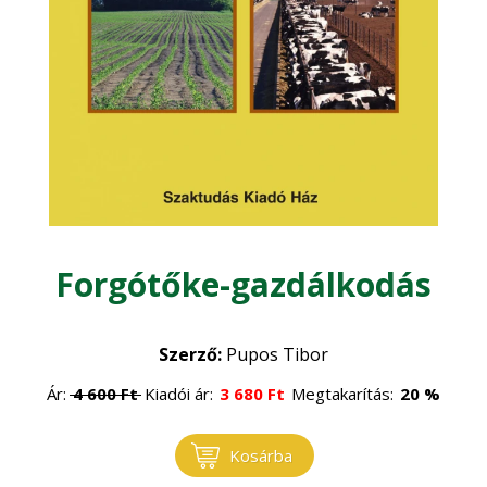
Méhészet
Díszkert, dísznövény
•
Sertés
•
Egyéb
Szarvasmarha
•
Általános állattenyésztés
•
Élelmiszeripar
Állategészségügy
•
Életmód, egészség
Baromfi
•
Halászat
•
Erdőgazdaság
Forgótőke-gazdálkodás
Juhászat
•
Erdészet
Faipar
•
Szerző:
Pupos Tibor
Erdővédelem
•
Faanyagok
Gépesítés
•
Ár:
4 600
Ft
Kiadói ár:
3 680
Ft
Megtakarítás:
20 %
Általános faipar
•
Mezőgazdasági gépek
Gomba
•
Kosárba
Műszaki ismeretek
•