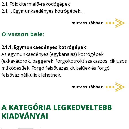
2.1. Földkitermelő-rakodógépek
2.1.1. Egymunkaedényes kotrógépek
2.1.2. Többmunkaedényes kotrógépek
mutass többet
2.2. Földkitermelő-szállítógépek
2.2.1. Földtolók (dózerek)
Olvasson bele:
2.2.2. Földgyaluk (gréderek)
2.2.3. Földnyesők (szkréperek)
2.1.1. Egymunkaedényes kotrógépek
2.3. Szállítójárművek
Az egymunkaedényes (egykanalas) kotrógépek
2.4. Talajlazító gépek (ripperek)
(exkavátorok, baggerek, forgókotrók) szakaszos, ciklusos
2.5. Tömörítőgépek
működésűek. Forgó felsővázas kivitelűek és forgó
2.5.1. Statikus tömörítőgépek
felsőváz nélküliek lehetnek.
2.5.2. Dinamikus tömörítőgépek
3. Alapanyag-termelés gépei
mutass többet
3.1. Kőbányászat gépei
3.2. Kavicsbányászat gépei
A KATEGÓRIA LEGKEDVELTEBB
4.1. Kőtörők
KIADVÁNYAI
4.2. Osztályozó berendezések
4.2.1. Mechanikus osztályozás gépei
4.2.2. Hidraulikus osztályozás gépei