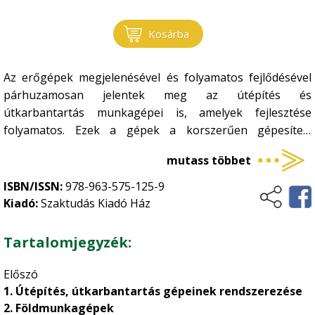
Kosárba
Az erőgépek megjelenésével és folyamatos fejlődésével
párhuzamosan jelentek meg az útépítés és
útkarbantartás munkagépei is, amelyek fejlesztése
folyamatos. Ezek a gépek a korszerűen gépesített
erdőgazdálkodók, erdészeti gépes vállalkozások számára
mutass többet
ma már nélkülözhetetlenek. A „
Gépek az erdészeti
útépítéshez, útkarbantartáshoz
” című összeállítás
ISBN/ISSN:
978-963-575-125-9
bemutatja a terület gépeinek szerkezeti felépítését,
Kiadó:
Szaktudás Kiadó Ház
működését, fontosabb üzemeltetési előírásait. Az
összeállítás hasznos segítséget nyújt az útépítés és
Tartalomjegyzék:
útkarbantartás gépesítése iránt érdeklődők, továbbá az
ezeket a gépeket beruházni szándékozók számára.
Előszó
1. Útépítés, útkarbantartás gépeinek rendszerezése
2. Földmunkagépek