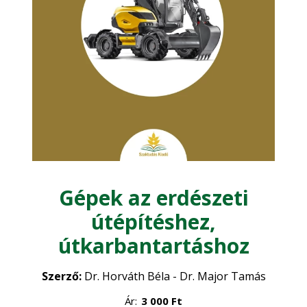
Kertészet
Zöldségtermesztés
Mezőgazdasági építészet
•
Gyümölcstermesztés
•
Mezőgazdasági gépesítés
Dísznövénykertészet
•
Műszaki ismeretek
Növénytermesztés
Gépek az erdészeti
Növényvédelem
Precíziós gazdálkodás
•
útépítéshez,
Szántóföldi növénytermesztés
•
útkarbantartáshoz
Szőlészet - Borászat
Szerző:
Dr. Horváth Béla - Dr. Major Tamás
Vadgazdálkodás - Vadászat
Ár:
3 000
Ft