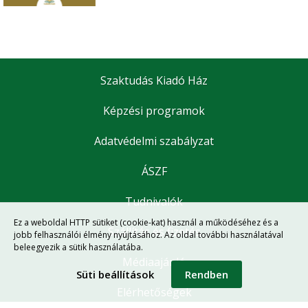
Szaktudás Kiadó Ház
Képzési programok
Adatvédelmi szabályzat
ÁSZF
Tudnivalók
Ez a weboldal HTTP sütiket (cookie-kat) használ a működéséhez és a
Szállítás és fizetés
jobb felhasználói élmény nyújtásához. Az oldal további használatával
beleegyezik a sütik használatába.
Médiaajánló
Süti beállítások
Rendben
Elérhetőségek