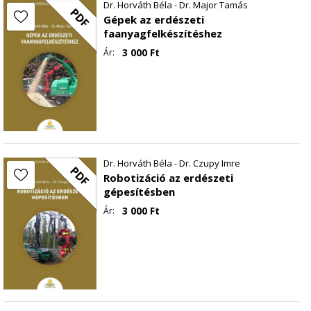
Dr. Horváth Béla - Dr. Major Tamás
PDF
4.3. Adalékanyag mosó és -szárító berendezések
Gépek az erdészeti
4.4. Keverők
faanyagfelkészítéshez
4.4.1. Betonkeverő gépe
3 000
Ft
Ár:
4.4.2. Aszfaltkeverő berendezések
5. Pályaszerkezet-készítő gépek
5.1. Betonburkolat-építő gépek
5.2. Aszfaltburkolat-építő gépek
5.3. Talajstabilizáló gépek
Irodalom
Dr. Horváth Béla - Dr. Czupy Imre
PDF
Robotizáció az erdészeti
gépesítésben
3 000
Ft
Ár: