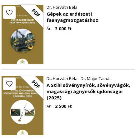
Dr. Horváth Béla
PDF
Gépek az erdészeti
faanyagmozgatáshoz
3 000
Ft
Ár:
Dr. Horváth Béla - Dr. Major Tamás
PDF
A Stihl sövénynyírók, sövényvágók,
magassági ágnyesők újdonságai
(2025)
2 500
Ft
Ár: