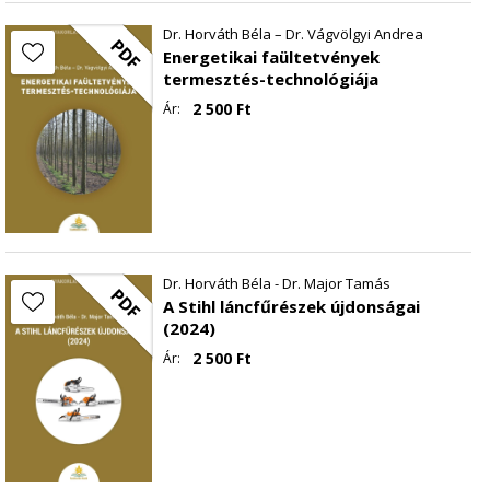
Dr. Horváth Béla – Dr. Vágvölgyi Andrea
PDF
Energetikai faültetvények
termesztés-technológiája
2 500
Ft
Ár:
Dr. Horváth Béla - Dr. Major Tamás
PDF
A Stihl láncfűrészek újdonságai
(2024)
2 500
Ft
Ár: