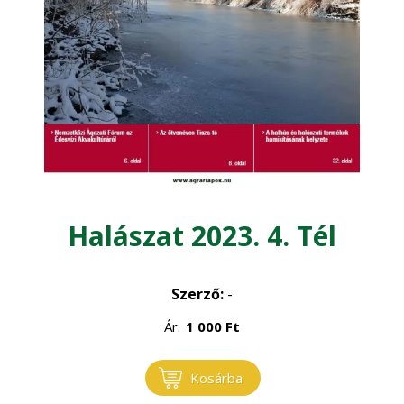
Kertgazdaság
Magyar Állatorvosok Lapja
Növénytermelés
Halászat 2023. 4. Tél
Szerző:
-
Ár:
1 000
Ft
Kosárba