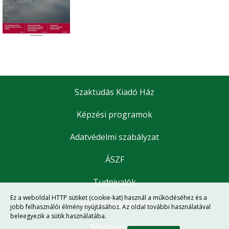
Szaktudás Kiadó Ház
Képzési programok
Adatvédelmi szabályzat
ÁSZF
Tudnivalók
Ez a weboldal HTTP sütiket (cookie-kat) használ a működéséhez és a
Szállítás és fizetés
jobb felhasználói élmény nyújtásához. Az oldal további használatával
beleegyezik a sütik használatába.
Médiaajánló