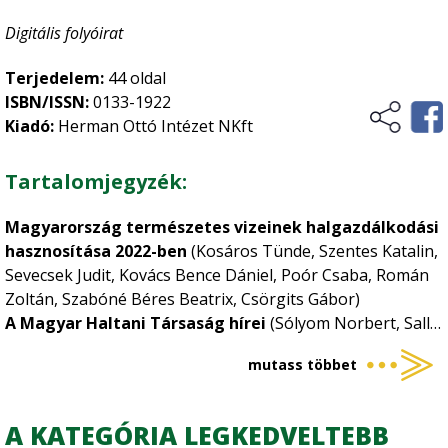
Digitális folyóirat
Terjedelem:
44 oldal
ISBN/ISSN:
0133-1922
Kiadó:
Herman Ottó Intézet NKft
Tartalomjegyzék:
Magyarország természetes vizeinek halgazdálkodási
hasznosítása 2022-ben
(Kosáros Tünde, Szentes Katalin,
Sevecsek Judit, Kovács Bence Dániel, Poór Csaba, Román
Zoltán, Szabóné Béres Beatrix, Csörgits Gábor)
A Magyar Haltani Társaság hírei
(Sólyom Norbert, Sallai
Márton, Halasi-Kovács Béla, Szepesi Zsolt, Pádár Patrik,
mutass többet
Csipkés Roland, Sály Péter, Maroda Ágnes, Juhász Máté,
Sallai Zoltán, Udvari Zsolt) szerkeszti Harka Ákos
TUDOMÁNYOS KÖZLEMÉNYEK
A KATEGÓRIA LEGKEDVELTEBB
A halhús és halászati termékek hamisításának