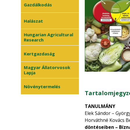
Gazdálkodás
Halászat
Hungarian Agricultural
Research
Kertgazdaság
Magyar Állatorvosok
Lapja
Növénytermelés
Tartalomjegyz
TANULMÁNY
Elek Sándor – György 
Horváthné Kovács Be
döntéseiben – Bízn