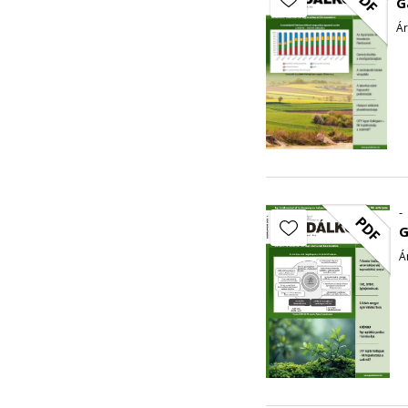
PDF
G
Ár
-
PDF
G
Á