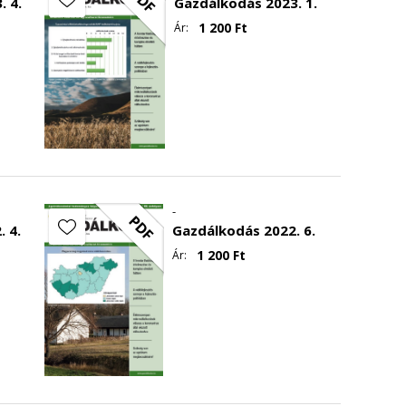
PDF
. 4.
Gazdálkodás 2023. 1.
1 200
Ft
Ár:
-
PDF
 4.
Gazdálkodás 2022. 6.
1 200
Ft
Ár: