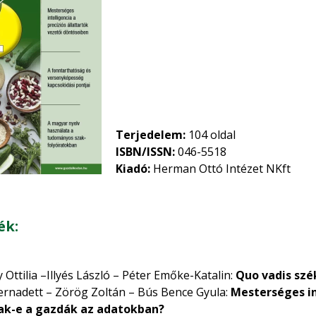
Terjedelem:
104 oldal
ISBN/ISSN:
046-5518
Kiadó:
Herman Ottó Intézet NKft
ék:
Ottilia –Illyés László – Péter Emőke-Katalin:
Quo vadis szé
rnadett – Zörög Zoltán – Bús Bence Gyula:
Mesterséges in
ak-e a gazdák az adatokban?