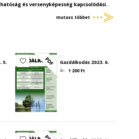
arthatóság és versenyképesség kapcsolódási
vállalatokban
mutass többet
nyos szakfolyóiratokban
ainak névsora
-
PDF
 5.
Gazdálkodás 2023. 6.
1 200
Ft
Ár:
-