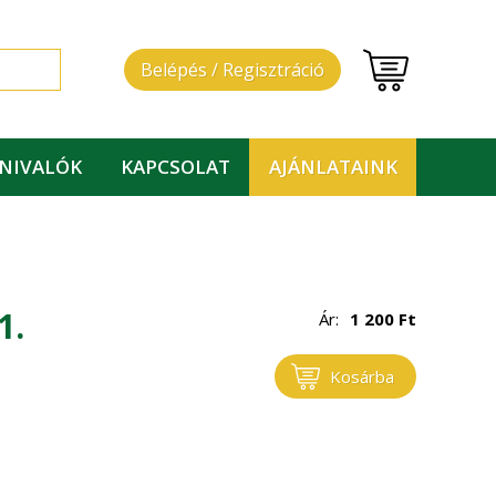
Belépés / Regisztráció
DNIVALÓK
KAPCSOLAT
AJÁNLATAINK
1.
Ár:
1 200
Ft
Kosárba