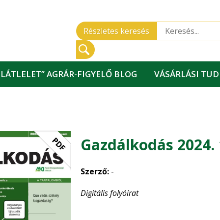
Részletes keresés
„LÁTLELET” AGRÁR-FIGYELŐ BLOG
VÁSÁRLÁSI TU
Gazdálkodás 2024. 
PDF
Szerző:
-
Digitális folyóirat