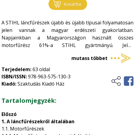
Kosárba
A STIHL láncfűrészek újabb és újabb típusai folyamatosan
jelen vannak a magyar erdészeti gyakorlatban.
Napjainkban a Magyarországon használt összes
motorfűrész 61%-a STIHL gyártmányú. Jelen
szakkönyvünket egy összegző műnek tekintünk, mivel az
mutass többet
itt található információk az évente megjelenő STIHL
katalógusokban, a folyamatosan kiadott STIHL
Terjedelem:
63 oldal
prospektusokban, továbbá az interneten mind-mind
ISBN/ISSN:
978-963-575-130-3
elérhetőek, azonban ilyen módon összegezve sehol nem
Kiadó:
Szaktudás Kiadó Ház
találhatóak meg.
Bízunk abban, hogy az összeállítás hasznos segítséget
Tartalomjegyzék:
nyújt a STIHL láncfűrészek innovációi iránt érdeklődők,
továbbá az ezeket a gépeket beruházni szándékozók
Előszó
számára.
1. A láncfűrészekről általában
1.1. Motorfűrészek