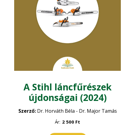
Kertészet
Zöldségtermesztés
Mezőgazdasági építészet
•
Gyümölcstermesztés
•
Mezőgazdasági gépesítés
Dísznövénykertészet
•
Műszaki ismeretek
Növénytermesztés
A Stihl láncfűrészek
Növényvédelem
Precíziós gazdálkodás
•
újdonságai (2024)
Szántóföldi növénytermesztés
•
Szőlészet - Borászat
Szerző:
Dr. Horváth Béla - Dr. Major Tamás
Ár:
2 500
Ft
Vadgazdálkodás - Vadászat