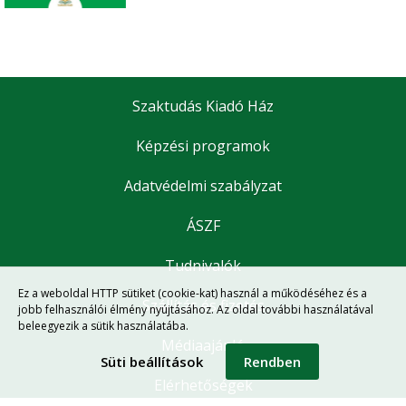
Szaktudás Kiadó Ház
Képzési programok
Adatvédelmi szabályzat
ÁSZF
Tudnivalók
Ez a weboldal HTTP sütiket (cookie-kat) használ a működéséhez és a
Szállítás és fizetés
jobb felhasználói élmény nyújtásához. Az oldal további használatával
beleegyezik a sütik használatába.
Médiaajánló
Süti beállítások
Rendben
Elérhetőségek