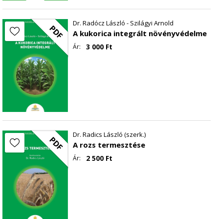
Dr. Radócz László - Szilágyi Arnold
PDF
A kukorica integrált növényvédelme
3 000
Ft
Ár:
Dr. Radics László (szerk.)
PDF
A rozs termesztése
2 500
Ft
Ár: