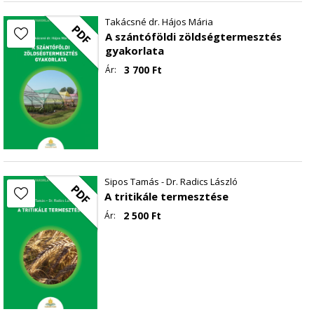
Takácsné dr. Hájos Mária
PDF
A szántóföldi zöldségtermesztés
gyakorlata
3 700
Ft
Ár:
Sipos Tamás - Dr. Radics László
PDF
A tritikále termesztése
2 500
Ft
Ár: