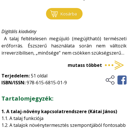
Kosárba
Vadgazdálkodás - Vadászat
Digitális kiadvány
A talaj feltételesen megújuló (megújítható) természeti
erőforrás. Észszerű használata során nem változik
irreverzibilisen, „minősége” nem csökken szükségszerűen
és kivédhetetlenül. Megújulása azonban nem megy végbe
mutass többet
automatikusan, zavartalan funkcióképességének,
termékenységének fenntartása, megőrzése állandó,
Terjedelem:
51 oldal
tudatos tevékenységet követel, amelynek legfontosabb
ISBN/ISSN:
978-615-6815-01-9
elemei az észszerű földhasználat, az okszerű
talajvédelem, agrotechnika és melioráció.
Tartalomjegyzék:
1. A talaj-növény kapcsolatrendszere (Kátai János)
1.1. A talaj funkciója
1.2. A talajok növénytermesztés szempontjából fontosabb