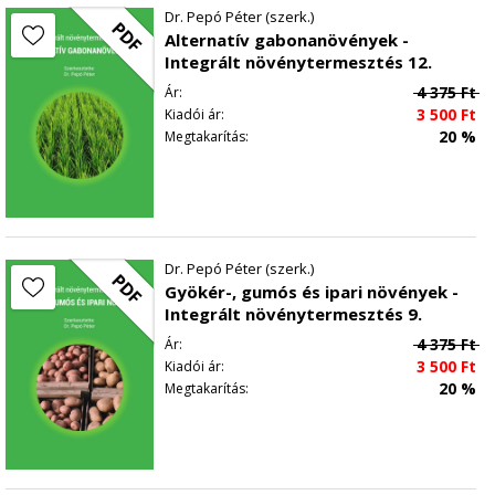
Dr. Pepó Péter (szerk.)
PDF
Alternatív gabonanövények -
Integrált növénytermesztés 12.
4 375
Ft
Ár:
3 500
Ft
Kiadói ár:
20 %
Megtakarítás:
Dr. Pepó Péter (szerk.)
PDF
Gyökér-, gumós és ipari növények -
Integrált növénytermesztés 9.
4 375
Ft
Ár:
3 500
Ft
Kiadói ár:
20 %
Megtakarítás: