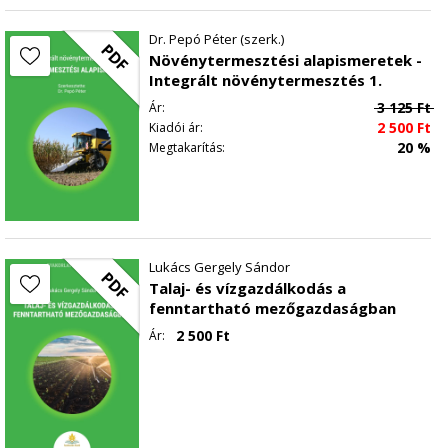
Dr. Pepó Péter (szerk.)
PDF
Növénytermesztési alapismeretek -
Integrált növénytermesztés 1.
3 125
Ft
Ár:
2 500
Ft
Kiadói ár:
20 %
Megtakarítás:
Lukács Gergely Sándor
PDF
Talaj- és vízgazdálkodás a
fenntartható mezőgazdaságban
2 500
Ft
Ár: