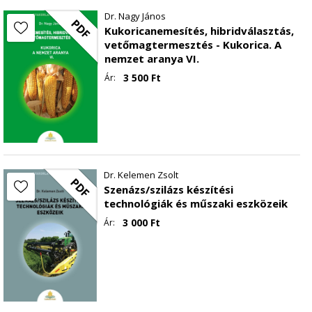
Dr. Nagy János
PDF
Kukoricanemesítés, hibridválasztás,
vetőmagtermesztés - Kukorica. A
nemzet aranya VI.
3 500
Ft
Ár:
Dr. Kelemen Zsolt
PDF
Szenázs/szilázs készítési
technológiák és műszaki eszközeik
3 000
Ft
Ár: