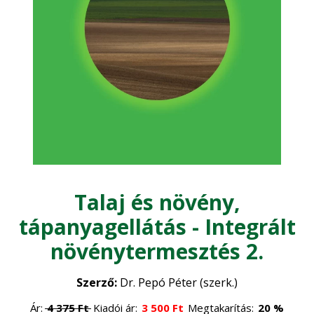
Kertészet
Zöldségtermesztés
Mezőgazdasági építészet
•
Gyümölcstermesztés
•
Mezőgazdasági gépesítés
Dísznövénykertészet
•
Műszaki ismeretek
Növénytermesztés
Talaj és növény,
Növényvédelem
•
tápanyagellátás - Integrált
Szántóföldi növénytermesztés
növénytermesztés 2.
Precíziós gazdálkodás
Szerző:
Dr. Pepó Péter (szerk.)
Ár:
4 375
Ft
Kiadói ár:
3 500
Ft
Megtakarítás:
20 %
Szőlészet - Borászat