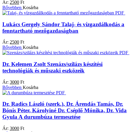
Ár:
2500
Ft
Bővebben
Kosárba
PDF
Lukács Gergely Sándor
Talaj- és vízgazdálkodás a
fenntartható mezőgazdaságban
Ár:
2500
Ft
Bővebben
Kosárba
PDF
Dr. Kelemen Zsolt
Szenázs/szilázs készítési
technológiák és műszaki eszközeik
Ár:
3000
Ft
Bővebben
Kosárba
PDF
Dr. Radics László (szerk.), Dr. Árendás Tamás, Dr.
Bónis Péter, Károlyiné Dr. Cséplő Mónika, Dr. Vida
Gyula
A durumbúza termesztése
Ár:
3000
Ft