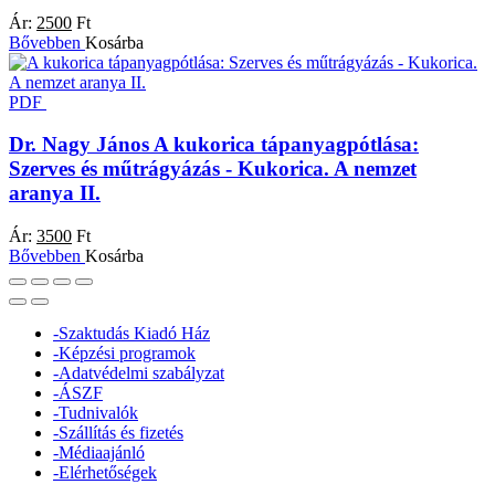
Ár:
2500
Ft
Bővebben
Kosárba
PDF
Dr. Nagy János
A kukorica tápanyagpótlása:
Szerves és műtrágyázás - Kukorica. A nemzet
aranya II.
Ár:
3500
Ft
Bővebben
Kosárba
-
Szaktudás Kiadó Ház
-
Képzési programok
-
Adatvédelmi szabályzat
-
ÁSZF
-
Tudnivalók
-
Szállítás és fizetés
-
Médiaajánló
-
Elérhetőségek