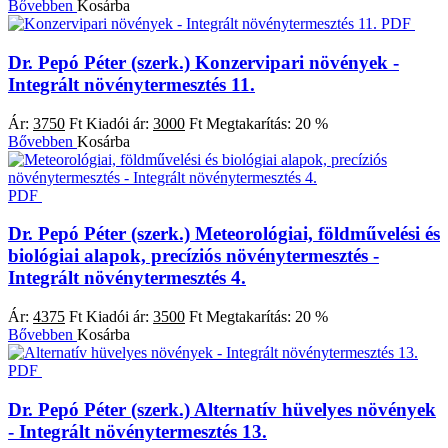
Bővebben
Kosárba
PDF
Dr. Pepó Péter (szerk.)
Konzervipari növények -
Integrált növénytermesztés 11.
Ár:
3750
Ft
Kiadói ár:
3000
Ft
Megtakarítás:
20 %
Bővebben
Kosárba
PDF
Dr. Pepó Péter (szerk.)
Meteorológiai, földművelési és
biológiai alapok, precíziós növénytermesztés -
Integrált növénytermesztés 4.
Ár:
4375
Ft
Kiadói ár:
3500
Ft
Megtakarítás:
20 %
Bővebben
Kosárba
PDF
Dr. Pepó Péter (szerk.)
Alternatív hüvelyes növények
- Integrált növénytermesztés 13.