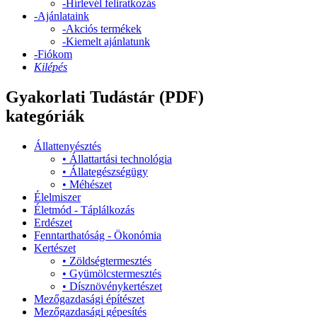
-
Hírlevél feliratkozás
-
Ajánlataink
-
Akciós termékek
-
Kiemelt ajánlatunk
-
Fiókom
Kilépés
Gyakorlati Tudástár (PDF)
kategóriák
Állattenyésztés
•
Állattartási technológia
•
Állategészségügy
•
Méhészet
Élelmiszer
Életmód - Táplálkozás
Erdészet
Fenntarthatóság - Ökonómia
Kertészet
•
Zöldségtermesztés
•
Gyümölcstermesztés
•
Dísznövénykertészet
Mezőgazdasági építészet
Mezőgazdasági gépesítés