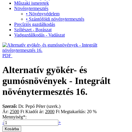
Műszaki ismeretek
Növénytermesztés
•
Növényvédelem
•
Szántóföldi növénytermesztés
Precíziós gazdálkodás
Szőlészet - Borászat
Vadgazdálkodás - Vadászat
PDF
Alternatív gyökér- és
gumósnövények - Integrált
növénytermesztés 16.
Szerző:
Dr. Pepó Péter (szerk.)
Ár:
2500
Ft
Kiadói ár:
2000
Ft
Megtakarítás:
20 %
Mennyiség
*
:
-
+