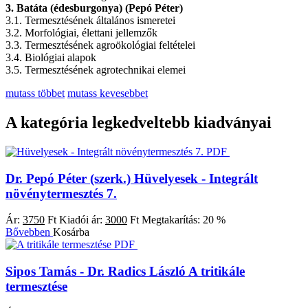
3. Batáta (édesburgonya) (Pepó Péter)
3.1. Termesztésének általános ismeretei
3.2. Morfológiai, élettani jellemzők
3.3. Termesztésének agroökológiai feltételei
3.4. Biológiai alapok
3.5. Termesztésének agrotechnikai elemei
mutass többet
mutass kevesebbet
A kategória legkedveltebb kiadványai
PDF
Dr. Pepó Péter (szerk.)
Hüvelyesek - Integrált
növénytermesztés 7.
Ár:
3750
Ft
Kiadói ár:
3000
Ft
Megtakarítás:
20 %
Bővebben
Kosárba
PDF
Sipos Tamás - Dr. Radics László
A tritikále
termesztése