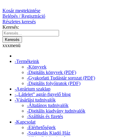
Kosár megtekintése
Belépés / Regisztráció
Részletes keresés
Keresés
:
x
x
x
menü
-
Termékeink
-
Könyvek
-
Digitális könyvek (PDF)
-
Gyakorlati Tudástár sorozat (PDF)
-
Digitális folyóiratok (PDF)
-
Agrárium szaklap
-
„Látlelet” agrár-figyelő blog
-
Vásárlási tudnivalók
-
Általános tudnivalók
-
Digitális kiadvány tudnivalók
-
Szállítás és fizetés
-
Kapcsolat
-
Elérhetőségek
-
Szaktudás Kiadó Ház