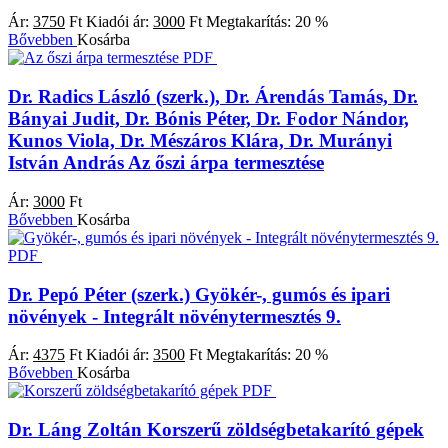
Ár:
3750
Ft
Kiadói ár:
3000
Ft
Megtakarítás:
20 %
Bővebben
Kosárba
PDF
Dr. Radics László (szerk.), Dr. Árendás Tamás, Dr.
Bányai Judit, Dr. Bónis Péter, Dr. Fodor Nándor,
Kunos Viola, Dr. Mészáros Klára, Dr. Murányi
István András
Az őszi árpa termesztése
Ár:
3000
Ft
Bővebben
Kosárba
PDF
Dr. Pepó Péter (szerk.)
Gyökér-, gumós és ipari
növények - Integrált növénytermesztés 9.
Ár:
4375
Ft
Kiadói ár:
3500
Ft
Megtakarítás:
20 %
Bővebben
Kosárba
PDF
Dr. Láng Zoltán
Korszerű zöldségbetakarító gépek