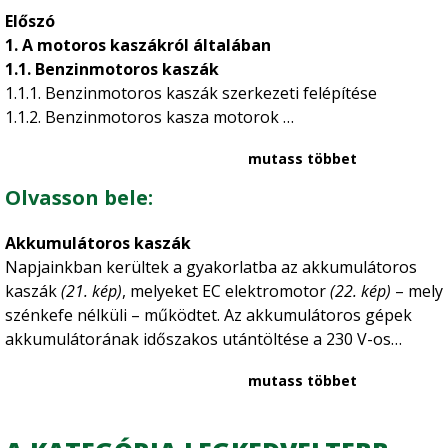
Előszó
1. A motoros kaszákról általában
1.1. Benzinmotoros kaszák
1.1.1. Benzinmotoros kaszák szerkezeti felépítése
1.1.2. Benzinmotoros kasza motorok
1.1.3. Benzinmotoros kasza erőátviteli részek
mutass többet
1.1.4. Benzinmotoros kasza munkavégző részek
1.1.5. Benzinmotoros kasza kiegészítő elemek
Olvasson bele:
1.2. Akkumulátoros kaszák
1.3. Elektromos szegélynyírók
Akkumulátoros kaszák
2. Korszerű megoldások a STIHL benzinmotoros
Napjainkban kerültek a gyakorlatba az akkumulátoros
kaszáin
kaszák
(21. kép)
, melyeket EC elektromotor
(22. kép)
– mely
2.1. Motorikus innovációk
szénkefe nélküli – működtet. Az akkumulátoros gépek
2.1.1. STIHL 2-MIX motortechnológia
akkumulátorának időszakos utántöltése a 230 V-os
2.1.2. STIHL M-Tronic motorvezérlés
elektromos hálózatról történik az erre alkalmas
2.1.3. STIHL ErgoStart indítóberendezés
mutass többet
töltőkészülékek vagy adapter valamelyikével.
2.1.4. STIHL kézi üzemanyag-szivattyú
2.1.5. STIHL dekompressziós szelep