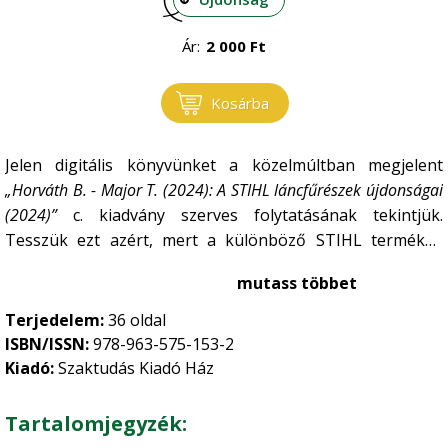
Ár:
2 000
Ft
Kosárba
Jelen digitális könyvünket a közelmúltban megjelent
„Horváth B. - Major T. (2024): A STIHL láncfűrészek újdonságai
(2024)”
c. kiadvány szerves folytatásának tekintjük.
Tesszük ezt azért, mert a különböző STIHL termékek
között számos az átfedés, bizonyos szerkezeti elemeik –
mutass többet
legalábbis elvi felépítésüket tekintve – azonosak. Így van
ez a láncfűrészek és a jelen kiadvány tárgyát képező
Terjedelem:
36 oldal
motoros kaszák (tisztítófűrészek) között is. Teljes
ISBN/ISSN:
978-963-575-153-2
információt tehát a jelen könyv tárgyát képező gépekről a
Kiadó:
Szaktudás Kiadó Ház
két mű együttes tanulmányozásával kaphatunk.
Tartalomjegyzék: