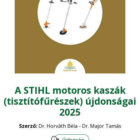
Kertészet
Zöldségtermesztés
Mezőgazdasági építészet
•
Gyümölcstermesztés
•
Mezőgazdasági gépesítés
Dísznövénykertészet
•
Műszaki ismeretek
Növénytermesztés
A STIHL motoros kaszák
Növényvédelem
Precíziós gazdálkodás
•
(tisztítófűrészek) újdonságai
Szántóföldi növénytermesztés
•
2025
Szőlészet - Borászat
Szerző:
Dr. Horváth Béla - Dr. Major Tamás
Vadgazdálkodás - Vadászat
Újdonság