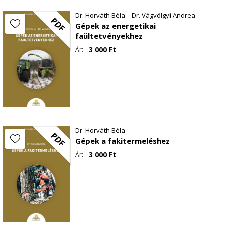
Dr. Horváth Béla – Dr. Vágvölgyi Andrea
PDF
Gépek az energetikai
faültetvényekhez
3 000
Ft
Ár:
Dr. Horváth Béla
PDF
Gépek a fakitermeléshez
3 000
Ft
Ár: