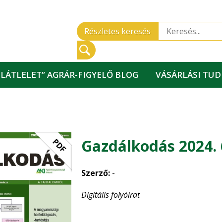
Részletes keresés
„LÁTLELET” AGRÁR-FIGYELŐ BLOG
VÁSÁRLÁSI TU
Gazdálkodás 2024. 
PDF
Szerző:
-
Digitális folyóirat