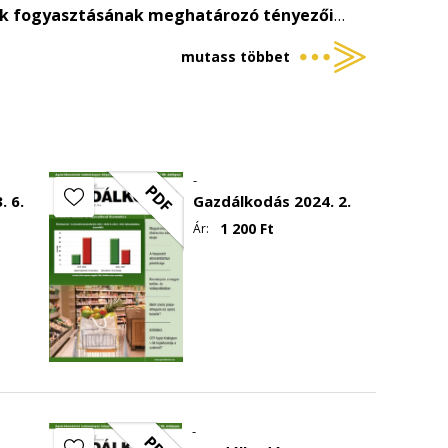
kek fogyasztásának meghatározó tényezői
gyel agrártudás és innovációs rendszer
mutass többet
szer-gazdaság pénzügyi teljesítménye;
-
PDF
. 6.
Gazdálkodás 2024. 2.
1 200
Ft
Ár:
-