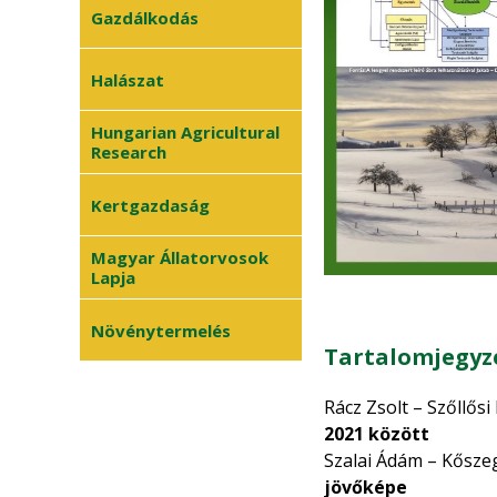
Gazdálkodás
Halászat
Hungarian Agricultural
Research
Kertgazdaság
Magyar Állatorvosok
Lapja
Növénytermelés
Tartalomjegyz
Rácz Zsolt – Szőllősi
2021 között
Szalai Ádám – Kőszegi
jövőképe