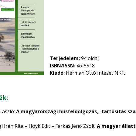
Terjedelem:
94 oldal
ISBN/ISSN:
46-5518
Kiadó:
Herman Ottó Intézet NKft
ék:
 László:
A magyarországi húsfeldolgozás, -tartósítás sz
 Irén Rita – Hoyk Edit – Farkas Jenő Zsolt:
A magyar állatt