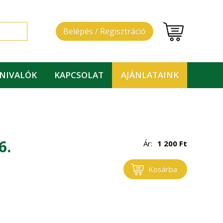
Belépés / Regisztráció
DNIVALÓK
KAPCSOLAT
AJÁNLATAINK
6.
Ár:
1 200
Ft
Kosárba