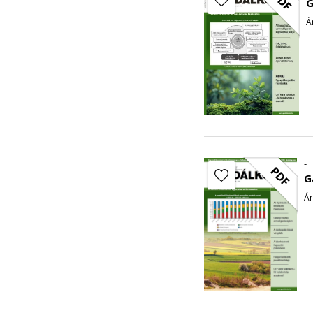
PDF
G
Á
-
PDF
G
Ár