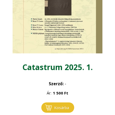
Kertgazdaság
Magyar Állatorvosok Lapja
Növénytermelés
Catastrum 2025. 1.
Szerző:
-
Ár:
1 500
Ft
Kosárba