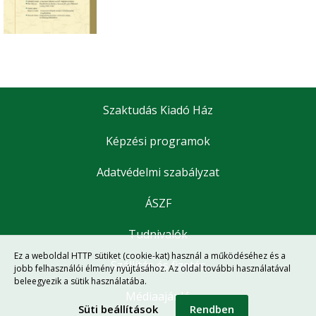
Szaktudás Kiadó Ház
Képzési programok
Adatvédelmi szabályzat
ÁSZF
Tudnivalók
Ez a weboldal HTTP sütiket (cookie-kat) használ a működéséhez és a
Szállítás és fizetés
jobb felhasználói élmény nyújtásához. Az oldal további használatával
beleegyezik a sütik használatába.
Médiaajánló
Süti beállítások
Rendben