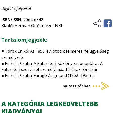
Digitális folyóirat
ISBN/ISSN:
2064-6542
Kiadó:
Herman Ottó Intézet NKft
Tartalomjegyzék:
■ Török Enikő: Az 1856. évi ötödik felmérési felügyelőség
személyzete
■ Reisz T. Csaba: A Kataszteri Közlöny zsebnaptárai. A
kataszteri szervezet személyi adattárának forrásai
■ Reisz T. Csaba: Faragó Zsigmond (1862–1932)
emlékezete
mutass többet
■ Bősz Attila: A 11. Földmérési Felügyelőség irattára 1940-
ben
■ Mikesy Gábor: Egységesítés a földrajzi nevek
A KATEGÓRIA LEGKEDVELTEBB
használatában. Szemelvények a Földrajzinév-bizottság
KIADVÁNYAI
történetéből, 1990-es évek. 2. rész