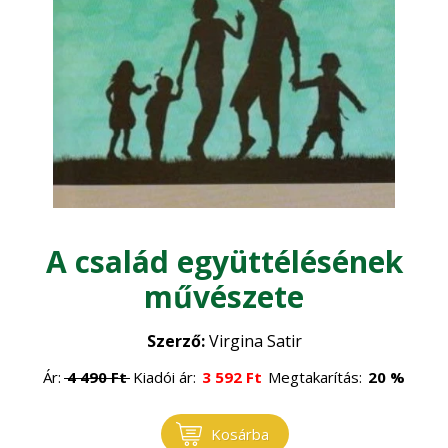
Szarvasmarha
•
Erdőgazdaság
Általános állattenyésztés
•
Erdészet
Faipar
•
Erdővédelem
•
Faanyagok
Gépesítés
•
Általános faipar
•
Mezőgazdasági gépek
Gomba
•
Műszaki ismeretek
A család együttélésének
•
Gombatermesztés
Környezet, energia
•
művészete
Gombászkodás
•
Környezetvédelem
Logisztika, raktározás
•
Szerző:
Virgina Satir
Megújuló energia
•
Ár:
4 490
Ft
Kiadói ár:
3 592
Ft
Megtakarítás:
20 %
Növénytermesztés
Természetvédelem
•
Kosárba
Általános növénytermesztés
Ökológiai gazdálkodás
•