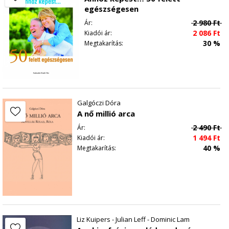
egészségesen
2 980
Ft
Ár:
2 086
Ft
Kiadói ár:
30 %
Megtakarítás:
Galgóczi Dóra
A nő millió arca
2 490
Ft
Ár:
1 494
Ft
Kiadói ár:
40 %
Megtakarítás:
Liz Kuipers - Julian Leff - Dominic Lam