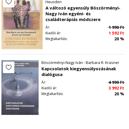
Heusden
A változó egyensúly Böszörményi-
Nagy Iván egyéni- és
családterápiás módszere
1 990
Ft
Ár:
1 592
Ft
Kiadói ár:
20 %
Megtakarítás:
Böszörményi-Nagy Iván - Barbara R. Krasner
Kapcsolatok kiegyensúlyozásának
dialógusa
4 990
Ft
Ár:
3 992
Ft
Kiadói ár:
20 %
Megtakarítás: