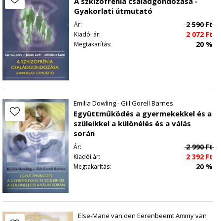
A szkizofrénia családgondozása -
Gyakorlati útmutató
2 590
Ft
Ár:
2 072
Ft
Kiadói ár:
20 %
Megtakarítás:
Emilia Dowling - Gill Gorell Barnes
Együttműködés a gyermekekkel és a
szüleikkel a különélés és a válás
során
2 990
Ft
Ár:
2 392
Ft
Kiadói ár:
20 %
Megtakarítás:
Else-Marie van den Eerenbeemt Ammy van