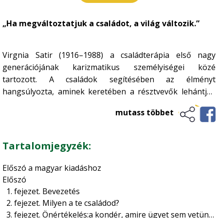
Kertészet
•
„Ha megváltoztatjuk a családot, a világ változik.”
Történelem, kultúrtörténet
Növényvédelem
•
Szőlészet-borászat
•
Üzleti élet, marketing
Virgnia Satir (1916–1988) a családterápia első nagy
Zöldségtermesztés
•
generációjának karizmatikus személyiségei közé
Vidékfejlesztés
tartozott. A családok segítésében az élményt
Gyümölcstermesztés
•
hangsúlyozta, aminek keretében a résztvevők lehántják
magukról a hibás viselkedéseiket. Ebben a terapeuta fő
mutass többet
eszköze az érzékeny, segítő hozzáállás, és jól
megfogalmazott kérdései. Satir intuíciója legendás volt,
miközben elméleti rendszere egyszerű és közérthető.
Tartalomjegyzék:
Akármi is a baj oka, a fő feladat az önbecsülés, az önérték
építése, a hibás közlési stílusok korrigálása, és
Előszó a magyar kiadáshoz
egészséges kapcsolódások kialakítása a családban.
Előszó
Ez a könyv, ami számos írása közül talán a legfontosabb,
1. fejezet. Bevezetés
a változásban az átélés jelentőségét hangsúlyozza, és
2. fejezet. Milyen a te családod?
ebben számos gyakorlási lehetőséget ajánl.
3. fejezet. Önértékelés:a kondér, amire ügyet sem vetünk