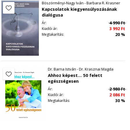
Böszörményi-Nagy Iván - Barbara R. Krasner
Kapcsolatok kiegyensúlyozásának
dialógusa
4 990
Ft
Ár:
3 992
Ft
Kiadói ár:
20 %
Megtakarítás:
Dr. Barna István - Dr. Krasznai Magda
Ahhoz képest… 50 felett
egészségesen
2 980
Ft
Ár:
2 086
Ft
Kiadói ár:
30 %
Megtakarítás: