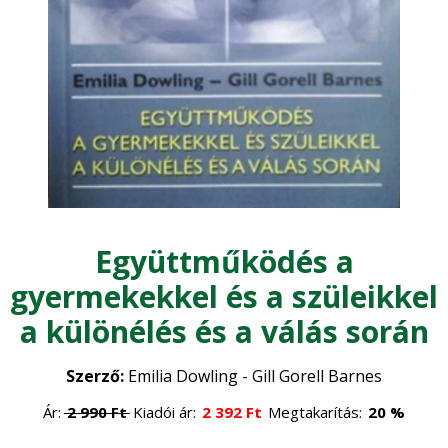
Szarvasmarha
•
Erdőgazdaság
Általános állattenyésztés
•
Erdészet
Faipar
•
Erdővédelem
•
Faanyagok
Gépesítés
•
Általános faipar
•
Mezőgazdasági gépek
Gomba
•
Műszaki ismeretek
Együttműködés a
•
Gombatermesztés
Környezet, energia
•
gyermekekkel és a szüleikkel
Gombászkodás
•
a különélés és a válás során
Környezetvédelem
Logisztika, raktározás
•
Megújuló energia
•
Szerző:
Emilia Dowling - Gill Gorell Barnes
Növénytermesztés
Természetvédelem
•
Ár:
2 990
Ft
Kiadói ár:
2 392
Ft
Megtakarítás:
20 %
Általános növénytermesztés
Ökológiai gazdálkodás
•