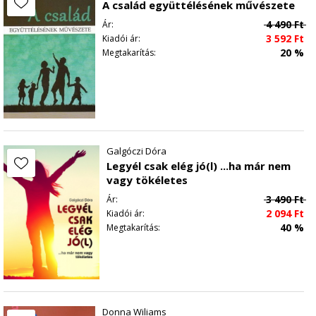
A család együttélésének művészete
4 490
Ft
Ár:
3 592
Ft
Kiadói ár:
20 %
Megtakarítás:
Galgóczi Dóra
Legyél csak elég jó(l) ...ha már nem
vagy tökéletes
3 490
Ft
Ár:
2 094
Ft
Kiadói ár:
40 %
Megtakarítás:
Donna Wiliams