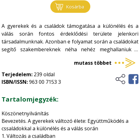
Kosárba
Kertészet
•
Történelem, kultúrtörténet
Növényvédelem
•
A ​gyerekek és a családok támogatása a különélés és a
Szőlészet-borászat
•
Üzleti élet, marketing
válás során fontos érdeklődési területe jelenkori
Zöldségtermesztés
•
társadalmunknak. Azonban e folyamat során a családokat
segítő szakembereknek néha nehéz meghallaniuk a
Vidékfejlesztés
Gyümölcstermesztés
•
gyerekek „hangját”. Emilia Dowling és Gill Gorell Barnes
mutass többet
mint gyerekekkel és családokkal dolgozó klinikusok
sokrétű tapasztalatukról írnak ebben a könyvben és
Terjedelem:
239 oldal
megkísérlik pótolni ezt a hiányt – s ily módon elérni, hogy
ISBN/ISSN:
963 00 7153 3
a gyerekek hangja hallható legyen. Az Együttműködés a
gyerekekkel és a szülőkkel a különélés és a válás során
Tartalomjegyzék:
című könyv egyesíti a kutatást és a klinikai gyakorlatot. A
különélés és a válás megpróbáltatásait átélő családokkal
Köszönetnyilvánítás
való terápiás munka bemutatása során a szerzők
Bevezetés. A gyerekek változó élete: Együttműködés a
figyelmet szentelnek a gyerekek életének tágabb
cssaládokkal a különélés és a válás során
összefüggéseinek is, beleértve az alapellátást, az oktatást
1. Változás a családban