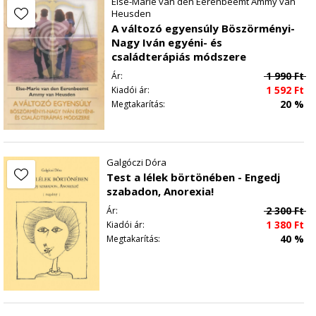
Else-Marie van den Eerenbeemt Ammy van
Heusden
A változó egyensúly Böszörményi-
Nagy Iván egyéni- és
családterápiás módszere
1 990
Ft
Ár:
1 592
Ft
Kiadói ár:
20 %
Megtakarítás:
Galgóczi Dóra
Test a lélek börtönében - Engedj
szabadon, Anorexia!
2 300
Ft
Ár:
1 380
Ft
Kiadói ár:
40 %
Megtakarítás: