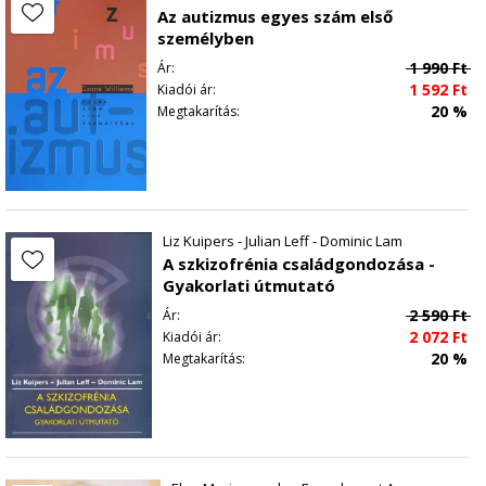
Az autizmus egyes szám első
személyben
1 990
Ft
Ár:
1 592
Ft
Kiadói ár:
20 %
Megtakarítás:
Liz Kuipers - Julian Leff - Dominic Lam
A szkizofrénia családgondozása -
Gyakorlati útmutató
2 590
Ft
Ár:
2 072
Ft
Kiadói ár:
20 %
Megtakarítás: