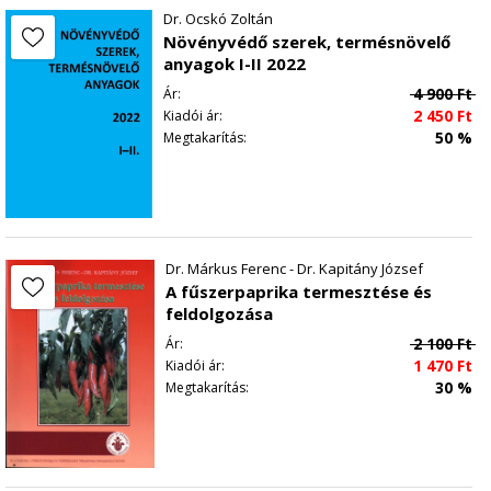
Dr. Ocskó Zoltán
Növényvédő szerek, termésnövelő
anyagok I-II 2022
4 900
Ft
Ár:
2 450
Ft
Kiadói ár:
50 %
Megtakarítás:
Dr. Márkus Ferenc - Dr. Kapitány József
A fűszerpaprika termesztése és
feldolgozása
2 100
Ft
Ár:
1 470
Ft
Kiadói ár:
30 %
Megtakarítás: