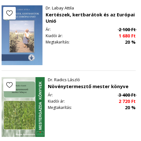
Dr. Labay Attila
Kertészek, kertbarátok és az Európai
Unió
2 100
Ft
Ár:
1 680
Ft
Kiadói ár:
20 %
Megtakarítás:
Dr. Radics László
Növénytermesztő mester könyve
3 400
Ft
Ár:
2 720
Ft
Kiadói ár:
20 %
Megtakarítás: