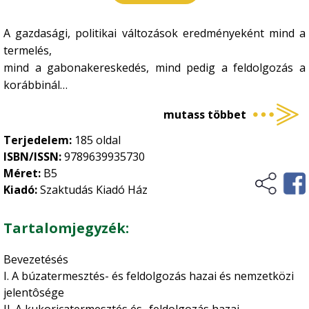
Kertészet
•
A gazdasági, politikai változások eredményeként mind a
Növényvédelem
•
termelés,
Szőlészet-borászat
mind a gabonakereskedés, mind pedig a feldolgozás a
•
korábbinál
Zöldségtermesztés
•
sokszínűbb lett. Új vállalkozási formák jelentek meg
Gyümölcstermesztés
mutass többet
•
különböző tőkebevonások
eredményeként, és ezzel egyidejűleg a felhasználás terén
Terjedelem:
185 oldal
Ökológiai gazdálkodás
is új igények,
ISBN/ISSN:
9789639935730
lehetőségek merültek fel. A szerzők – több mint
Méret:
B5
harmincéves – tapasztalatuk
Történelem, kultúrtörténet
Kiadó:
Szaktudás Kiadó Ház
alapján ismertetik azokat a kritikus pontokat, melyek a
termékpálya
Tartalomjegyzék:
Üzleti élet, marketing
résztvevői számára fontosak.
Bevezetésés
Vidékfejlesztés
I. A búzatermesztés- és feldolgozás hazai és nemzetközi
jelentôsége
II. A kukoricatermesztés és -feldolgozás hazai