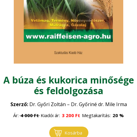
Sertés
•
Erdőgazdaság
Szarvasmarha
•
Erdészet
Faipar
•
Erdővédelem
•
Faanyagok
Gépesítés
•
Általános faipar
•
Mezőgazdasági gépek
Gomba
•
Műszaki ismeretek
A búza és kukorica minősége
•
Gombatermesztés
Környezet, energia
•
és feldolgozása
Gombászkodás
•
Környezetvédelem
Logisztika, raktározás
•
Szerző:
Dr. Győri Zoltán – Dr. Győriné dr. Mile Irma
Megújuló energia
•
Ár:
4 000
Ft
Kiadói ár:
3 200
Ft
Megtakarítás:
20 %
Növénytermesztés
Természetvédelem
•
Kosárba
Általános növénytermesztés