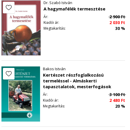
Dr. Szabó István
Árukezeléss, fertôtlenítés
A hagymafélék termesztése
Értékesítéshezz
2 900
Ft
Ár:
Felhasználtt irodalom
2 030
Ft
Kiadói ár:
A búzára vonatkozó szabványjegyzék
30 %
Megtakarítás:
A kukoricára vonatkozó szabványjegyzék
Függelék
Bakos István
Kertészet részfoglalkozású
termeléssel - Almáskerti
tapasztalatok, mesterfogások
3 100
Ft
Ár:
2 480
Ft
Kiadói ár:
20 %
Megtakarítás: