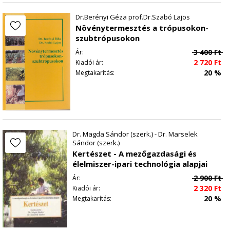
Dr.Berényi Géza prof.Dr.Szabó Lajos
Növénytermesztés a trópusokon-
szubtrópusokon
3 400
Ft
Ár:
2 720
Ft
Kiadói ár:
20 %
Megtakarítás:
Dr. Magda Sándor (szerk.) - Dr. Marselek
Sándor (szerk.)
Kertészet - A mezőgazdasági és
élelmiszer-ipari technológia alapjai
2 900
Ft
Ár:
2 320
Ft
Kiadói ár:
20 %
Megtakarítás: