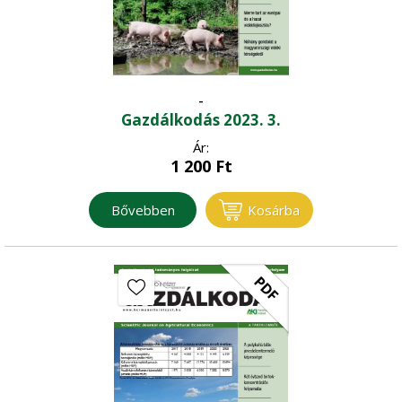
Kertgazdaság
Magyar Állatorvosok Lapja
-
Gazdálkodás 2023. 3.
Növénytermelés
Ár:
1 200
Ft
Bővebben
Kosárba
PDF