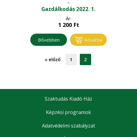
-
Gazdálkodás 2022. 1.
Ár:
1 200
Ft
Bővebben
Kosárba
«
előző
1
2
Szaktudás Kiadó Ház
Képzési programok
Adatvédelmi szabályzat