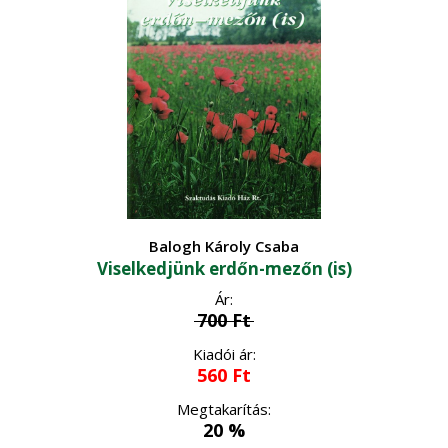
Logisztika, raktározás
Növénytermesztés
Általános növénytermesztés
Ökológiai gazdálkodás
•
Kertészet
•
Történelem, kultúrtörténet
Növényvédelem
•
Szőlészet-borászat
•
Üzleti élet, marketing
Balogh Károly Csaba
Zöldségtermesztés
•
Viselkedjünk erdőn-mezőn (is)
Vidékfejlesztés
Gyümölcstermesztés
•
Ár:
700
Ft
Kiadói ár:
560
Ft
Megtakarítás:
20 %