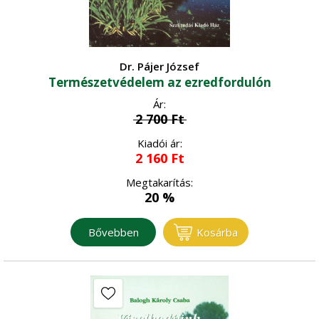
Sertés
•
Erdőgazdaság
Szarvasmarha
•
Dr. Pájer József
Erdészet
Faipar
•
Természetvédelem az ezredfordulón
Erdővédelem
•
Ár:
Faanyagok
Gépesítés
•
2 700
Ft
Általános faipar
•
Kiadói ár:
Mezőgazdasági gépek
Gomba
•
2 160
Ft
Műszaki ismeretek
•
Megtakarítás:
Gombatermesztés
Környezet, energia
20 %
•
Gombászkodás
•
Bővebben
Kosárba
Környezetvédelem
•
Megújuló energia
•
Természetvédelem
•