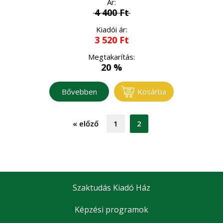
Ár:
4 400
Ft
Kiadói ár:
3 520
Ft
Megtakarítás:
20 %
Bővebben
Kosárba
«
előző
1
2
Szaktudás Kiadó Ház
Képzési programok