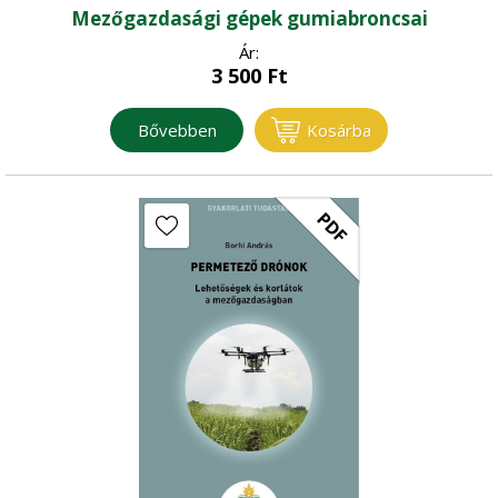
Mezőgazdasági gépek gumiabroncsai
Ár:
3 500
Ft
Bővebben
Kosárba
PDF