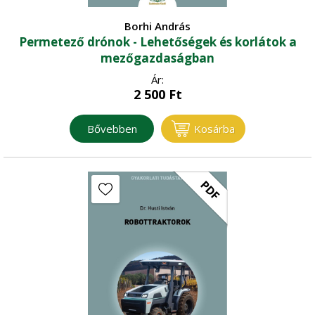
Borhi András
Permetező drónok - Lehetőségek és korlátok a
mezőgazdaságban
Ár:
2 500
Ft
Bővebben
Kosárba
PDF