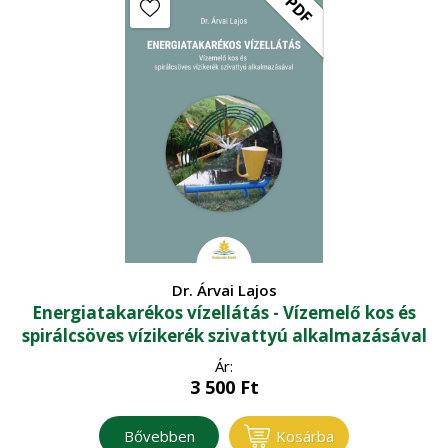
PDF
Dr. Árvai Lajos
Energiatakarékos vízellátás - Vízemelő kos és
spirálcsöves vízikerék szivattyú alkalmazásával
Ár:
3 500
Ft
Bővebben
Kosárba