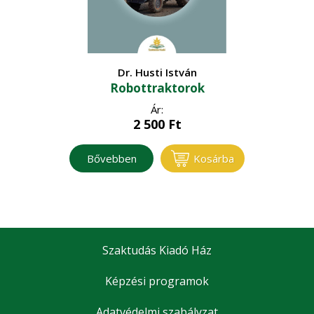
Dr. Husti István
Robottraktorok
Ár:
2 500
Ft
Bővebben
Kosárba
Szaktudás Kiadó Ház
Képzési programok
Adatvédelmi szabályzat