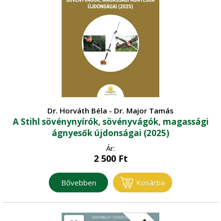
Dr. Horváth Béla - Dr. Major Tamás
A Stihl sövénynyírók, sövényvágók, magassági
ágnyesők újdonságai (2025)
Ár:
2 500
Ft
Bővebben
Kosárba