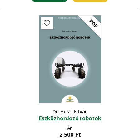
PDF
Dr. Husti István
Eszközhordozó robotok
Ár:
2 500
Ft