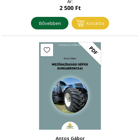
Ár:
2 500
Ft
Bővebben
Kosárba
PDF
Antos Gábor